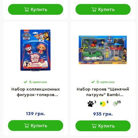
Купить
Купить
В наличии
В наличии
Набор коллекционных
Набор героев "Щенячий
фигурок-топеров
патруль" Bambi
Щенячий патруль Sambro
PB9905(Green) фигурки с
3
5
25
PWP20-3980-KV-FO-2
аксессуарами
серии "Bop n Tops"
139 грн.
935 грн.
Купить
Купить