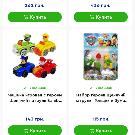
262 грн.
436 грн.
Купить
Купить
В наличии
В наличии
Машина игровая с героем
Набор героев Щенячий
Щенячий патруль Bambi
патруль "Гонщик и Зума"
665PP инерционная
Bambi 62070B(Green)
фигурки с аксессуарами
143 грн.
115 грн.
Купить
Купить