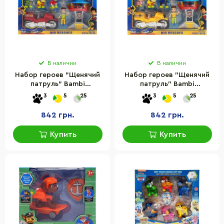
В наличии
В наличии
Набор героев "Щенячий
Набор героев "Щенячий
патруль" Bambi
патруль" Bambi
PB9905(Red) фигурки с
PB9905(Yellow) фигурки с
3
5
25
3
5
25
аксессуарами
аксессуарами
842 грн.
842 грн.
Купить
Купить