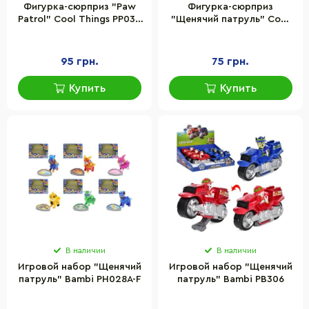
Фигурка-сюрприз "Paw
Фигурка-сюрприз
Patrol" Cool Things PP035
"Щенячий патруль" Cool
в ассортименте
Things PP071 с цепочкой,
серия "Charms"
95 грн.
75 грн.
Купить
Купить
В наличии
В наличии
Игровой набор "Щенячий
Игровой набор "Щенячий
патруль" Bambi PH028A-F
патруль" Bambi PB306