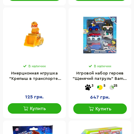
В наличии
В наличии
Инерционная игрушка
Игровой набор героев
"Крепыш в транспорте"
"Щенячий патруль" Bambi
Bambi SK35-1(Yellow)
DT956 (HS-5875)-1, 6
3
5
25
желтый, серии "Щенячий
героев в коробке
Патруль"
125 грн.
647 грн.
Купить
Купить