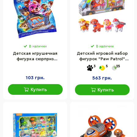
В наличии
В наличии
Детская игрушечная
Детский игровой набор
фигурка сюрприз
фигурок "Paw Patrol"
"Щенячий патруль" Bambi
Bambi 6057-2
3
5
25
92700
103 грн.
563 грн.
Купить
Купить