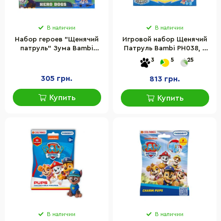
В наличии
В наличии
Набор героев "Щенячий
Игровой набор Щенячий
патруль" Зума Bambi
Патруль Bambi PH038, 6
6080/6070(F) со скейтом
светящихся фигурок и
3
5
25
нагрудный значок
305 грн.
813 грн.
Купить
Купить
В наличии
В наличии