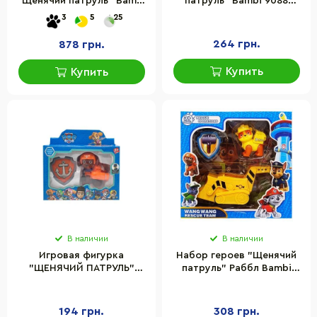
"Щенячий патруль" Bambi
патруль" Bambi 9088
XZ-873
фигурка в машинке
3
5
25
264 грн.
878 грн.
Купить
Купить
В наличии
В наличии
Игровая фигурка
Набор героев "Щенячий
"ЩЕНЯЧИЙ ПАТРУЛЬ"
патруль" Раббл Bambi
Bambi 6058(F)
4085-01 фигурки с
аксессуарами
194 грн.
308 грн.