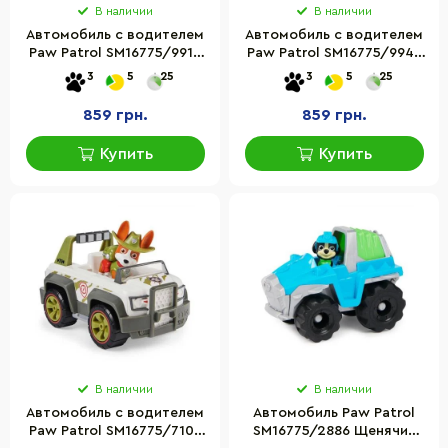
В наличии
В наличии
Автомобиль с водителем
Автомобиль с водителем
Paw Patrol SM16775/9917
Paw Patrol SM16775/9948
Щенячий патруль Маршал
Щенячий патруль Рокки
3
5
25
3
5
25
859 грн.
859 грн.
Купить
Купить
В наличии
В наличии
Автомобиль с водителем
Автомобиль Paw Patrol
Paw Patrol SM16775/7106
SM16775/2886 Щенячий