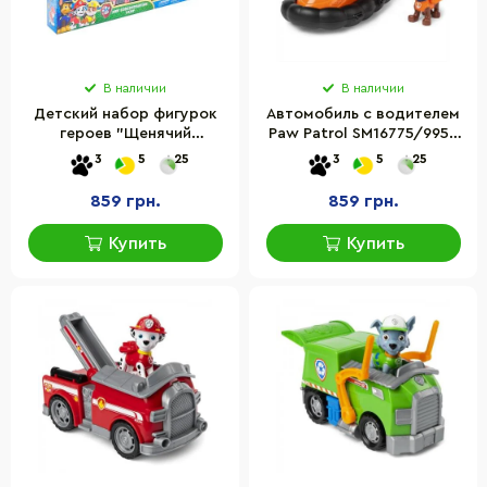
В наличии
В наличии
Детский набор фигурок
Автомобиль с водителем
героев "Щенячий
Paw Patrol SM16775/9955
патруль" YG Toys XZ-868
Щенячий патруль Зума
3
5
25
3
5
25
с машинками 8 в 1
859 грн.
859 грн.
Купить
Купить