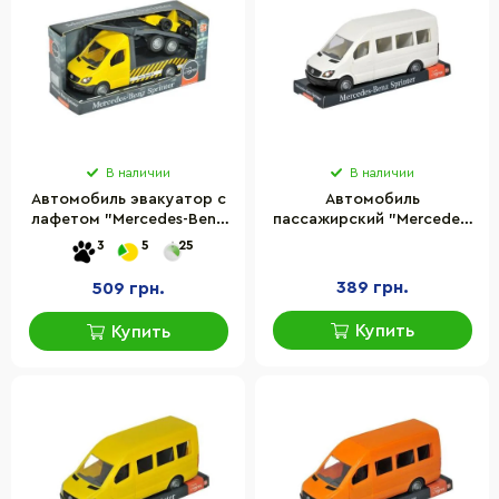
В наличии
В наличии
Автомобиль эвакуатор с
Автомобиль
лафетом "Mercedes-Benz
пассажирский "Mercedes-
Sprinter" Tigres 39741
Benz Sprinter" Tigres
3
5
25
39704
389 грн.
509 грн.
Купить
Купить