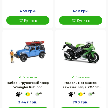
Benz Sprinter" Tigres
Tigres 39664
39658
469 грн.
469 грн.
Купить
Купить
В наличии
В наличии
Набор игрушечный "Jeep
Модель мотоцикла
Wrangler Rubicon
Kawasaki Ninja ZX-10R
Unlimited" BRUDER 02529
MAISTO 31101-10011
3
5
25
3
5
25
с каяком и фигуркой
масштаб 1:12
3 447 грн.
790 грн.