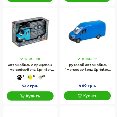
В наличии
В наличии
Автомобиль с прицепом
Грузовой автомобиль
"Mercedes-Benz Sprinter"
"Mercedes-Benz Sprinter"
Tigres 39668
Tigres 39653
3
5
25
469 грн.
539 грн.
Купить
Купить