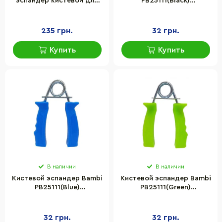
эспандер кистевой для
PB25111(Black)
рук "GyroPower" Newt NE-
металлический, черный
SP-GIRO1 LED-подсветка
235 грн.
32 грн.
Купить
Купить
В наличии
В наличии
Кистевой эспандер Bambi
Кистевой эспандер Bambi
PB25111(Blue)
PB25111(Green)
металлический, синий
металлический, зеленый
32 грн.
32 грн.