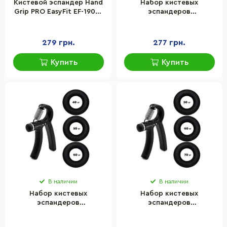
Кистевой эспандер Hand
Набор кистевых
Grip PRO EasyFit EF-1902-
эспандеров
350, 160 кг, черный
кольцо+эспандер
ножницы Power Grip Set1
Newt NE-1587-60
279 грн.
277 грн.
Купить
Купить
В наличии
В наличии
Набор кистевых
Набор кистевых
эспандеров
эспандеров
кольцо+эспандер
кольцо+эспандер
ножницы Power Grip Set2
ножницы Power Grip Set3