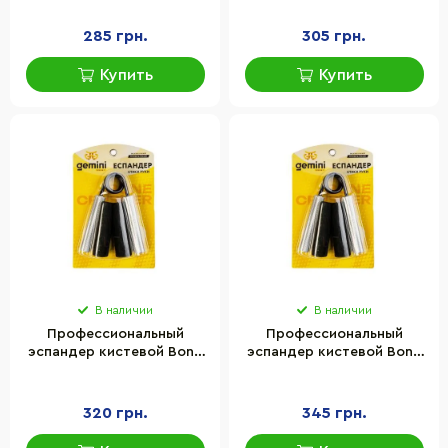
4125-100LB нагрузка 45кг
4125-150LB нагрузка 68кг
285 грн.
305 грн.
Купить
Купить
В наличии
В наличии
Профессиональный
Профессиональный
эспандер кистевой Bone
эспандер кистевой Bone
Crusher Gemini Sport GI-
Crusher Gemini Sport GI-
4125-200LB нагрузка 90кг
4125-250LB нагрузка 113кг
320 грн.
345 грн.