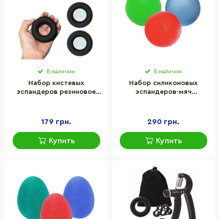
В наличии
В наличии
Набор кистевых
Набор силиконовых
эспандеров резиновое
эспандеров-мяч
кольцо Newt Power Grip
(тренажер для кисти) PP-
50-70 кг TI-1589-3
4339 Grip Ball Set
PowerPlay PP_4339 набор
179 грн.
290 грн.
3 шт
Купить
Купить