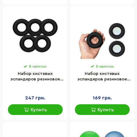
В наличии
В наличии
Набор кистевых
Набор кистевых
эспандеров резиновое
эспандеров резиновое
кольцо Newt Power Grip
кольцо Newt Power Grip
30-70 кг TI-1590-5
40-60 кг TI-1588-3
247 грн.
169 грн.
Купить
Купить