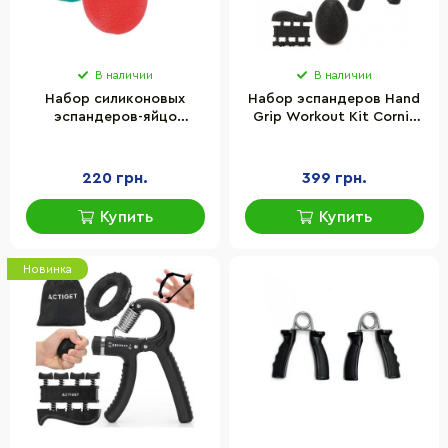
В наличии
В наличии
Набор силиконовых
Набор эспандеров Hand
эспандеров-яйцо
Grip Workout Kit Cornix
(тренажер для кисти) PP-
XR-0269 Black 5 шт
4340 Power Grip Set
PowerPlay PP_4340 набор
220 грн.
399 грн.
3 шт
Купить
Купить
Новинка