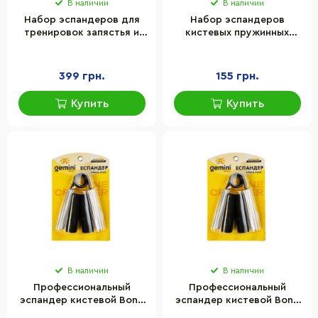
В наличии
В наличии
Набор эспандеров для
Набор эспандеров
тренировок запястья и
кистевых пружинных
пальцев 5 в 1 Actiget
Power Grip Newt NE-QD-
ACT0055 Black, чехол
01C черный
399 грн.
155 грн.
Купить
Купить
В наличии
В наличии
Профессиональный
Профессиональный
эспандер кистевой Bone
эспандер кистевой Bone
Crusher Gemini Sport GI-
Crusher Gemini Sport GI-