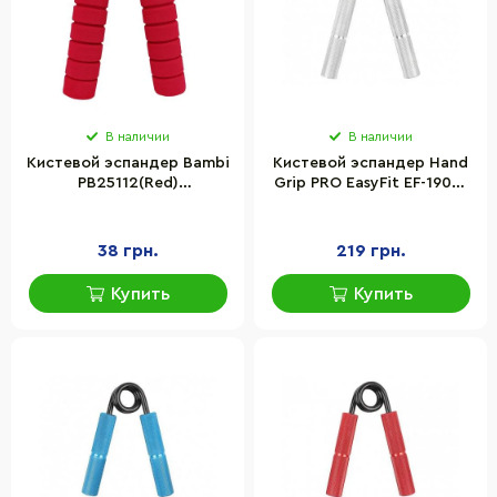
В наличии
В наличии
Кистевой эспандер Bambi
Кистевой эспандер Hand
PB25112(Red)
Grip PRO EasyFit EF-1902-
металлический, красный
150, 70 кг, серый (150 lb)
38 грн.
219 грн.
Купить
Купить