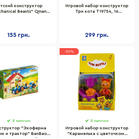
тский конструктор
Игровой набор-конструктор
hanical Beasts" Qman
Три кота T19754, 16
41225-1
элементов
155 грн.
299 грн.
-30%
В наличии
В наличии
структор "Экоферма
Игровой набор-конструктор
ик и трактор" BanBao
"Карамелька с цветочком"