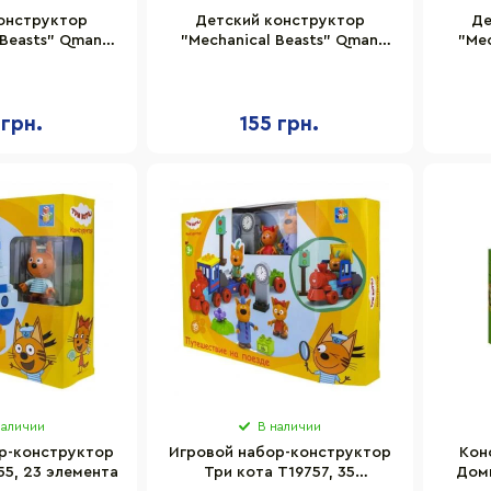
онструктор
Детский конструктор
Де
 Beasts" Qman
"Mechanical Beasts" Qman
"Mec
25-4
41225-2
 грн.
155 грн.
наличии
В наличии
р-конструктор
Игровой набор-конструктор
Кон
55, 23 элемента
Три кота T19757, 35
Дом