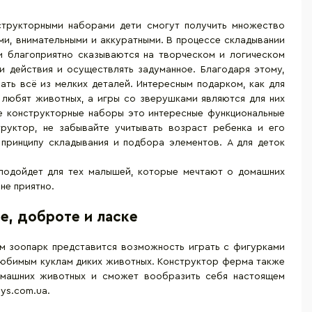
нструкторными наборами дети смогут получить множество
и, внимательными и аккуратными. В процессе складывании
ки благоприятно сказываются на творческом и логическом
и действия и осуществлять задуманное. Благодаря этому,
ть всё из мелких деталей. Интересным подарком, как для
ь любят животных, а игры со зверушками являются для них
е конструкторные наборы это интересные функциональные
труктор, не забывайте учитывать возраст ребенка и его
принципу складывания и подбора элементов. А для деток
подойдет для тех малышей, которые мечтают о домашних
не приятно.
е, доброте и ласке
м зоопарк представится возможность играть с фигурками
любимым куклам диких животных. Конструктор ферма также
омашних животных и сможет вообразить себя настоящем
ys.com.ua.