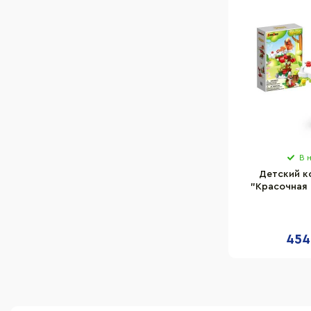
В 
Детский к
"Красочная 
BanBao E
элем
454