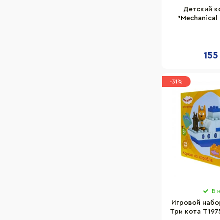
118
Детский к
"Mechanical
412
155
-31%
В 
Игровой набо
Три кота T197