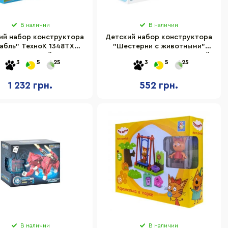
В наличии
В наличии
ий набор конструктора
Детский набор конструктора
абль" ТехноК 1348TXK
"Шестерни с животными"
190 деталей
ТехноК 3763TXK 118 деталей
3
5
25
3
5
25
1 232 грн.
552 грн.
В наличии
В наличии