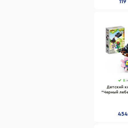
119
В 
Детский к
"Черный леб
BanBao E
элем
454