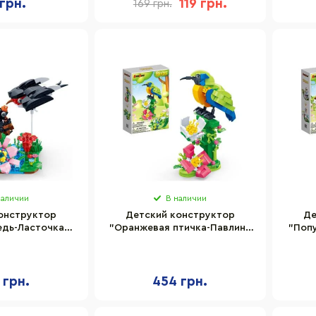
 грн.
119 грн.
169 грн.
наличии
В наличии
онструктор
Детский конструктор
Де
едь-Ласточка"
"Оранжевая птичка-Павлин"
"Поп
T610BB 240
BanBao ET615BB 247
ET
ентов
элементов
 грн.
454 грн.