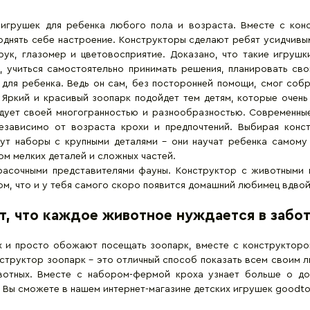
 игрушек для ребенка любого пола и возраста. Вместе с ко
однять себе настроение.
Конструкторы
сделают ребят усидчивым
рук, глазомер и цветовосприятие. Доказано, что такие игруш
 учиться самостоятельно принимать решения, планировать сво
для ребенка. Ведь он сам, без посторонней помощи, смог собра
. Яркий и красивый зоопарк подойдет тем детям, которые очен
ует своей многогранностью и разнообразностью. Современны
езависимо от возраста крохи и предпочтений. Выбирая конс
ут наборы с крупными деталями – они научат ребенка самому 
м мелких деталей и сложных частей.
расочными представителями фауны. Конструктор с животными 
том, что и у тебя самого скоро появится домашний любимец вдвой
т, что каждое животное нуждается в забот
х и просто обожают посещать зоопарк, вместе с конструкторо
нструктор зоопарк – это отличный способ показать всем своим 
вотных. Вместе с набором-фермой кроха узнает больше о д
 Вы сможете в нашем интернет-магазине детских игрушек goodto