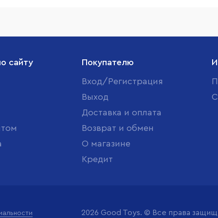
по сайту
Покупателю
И
Вход/Регистрация
П
Выход
С
Доставка и оплата
птом
Возврат и обмен
а
О магазине
Кредит
2026 Good Toys. © Все права защи
иальности