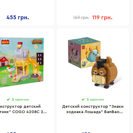
8582, 185 деталей
Три кота Т19750 пластик
455 грн.
119 грн.
169 грн.
В наличии
В наличии
нструктор детский
Детский конструктор "Знаки
тник" COGO 4208C 257
зодиака Лошадь" BanBao
элементов
ET802-7 79 элементов