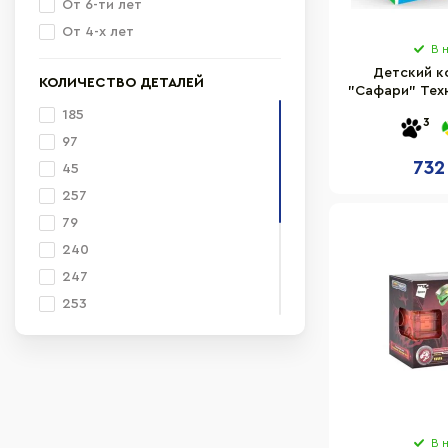
От 6-ти лет
От 4-х лет
В 
Детский к
КОЛИЧЕСТВО ДЕТАЛЕЙ
"Сафари" Тех
элементов и
185
3
97
732
45
257
79
240
247
253
256
265
272
282
190
В 