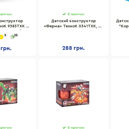
наличии
В наличии
онструктор
Детский конструктор
Детск
ноК 9383TXK 97
«Ферма» ТехноК 0341TXK, 45
"Кор
 62 наклейки
элементов
5
25
288 грн.
 грн.
наличии
В наличии