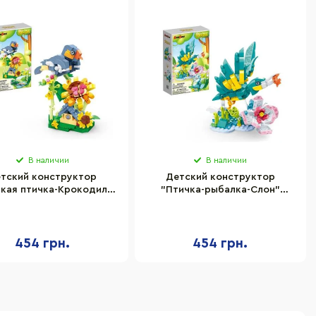
В наличии
В наличии
тский конструктор
Детский конструктор
пкая птичка-Крокодил"
"Птичка-рыбалка-Слон"
anBao ET617BB 272
BanBao ET618BB 282
элемента
элемента
454 грн.
454 грн.