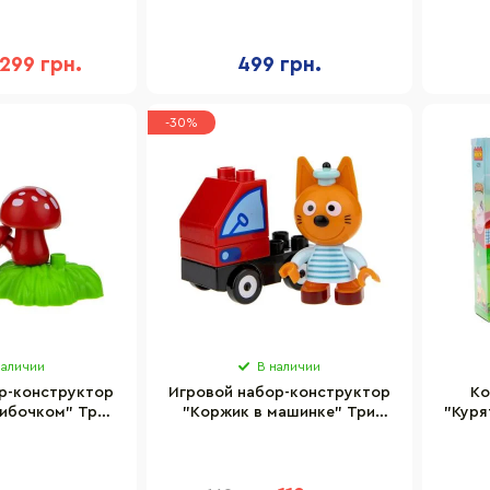
элементов
299 грн.
499 грн.
-30%
наличии
В наличии
р-конструктор
Игровой набор-конструктор
Ко
рибочком" Три
"Коржик в машинке" Три
"Куря
57 пластик
кота Т19860 пластик