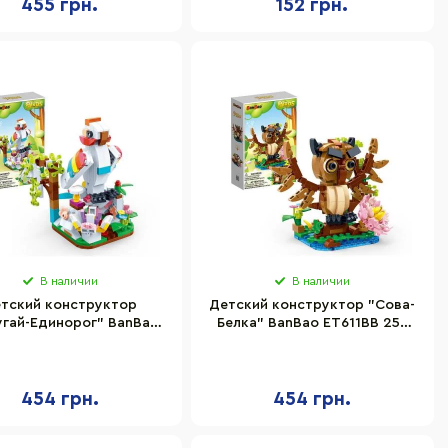
455 грн.
152 грн.
В наличии
В наличии
тский конструктор
Детский конструктор "Сова-
угай-Единорог" BanBao
Белка" BanBao ET611BB 256
613BB 253 элемента
элементов
454 грн.
454 грн.