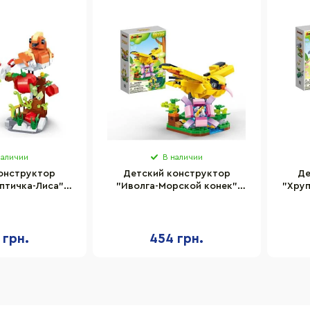
наличии
В наличии
онструктор
Детский конструктор
Де
птичка-Лиса"
"Иволга-Морской конек"
"Хру
T616BB 265
BanBao ET612BB 265
B
ентов
элементов
 грн.
454 грн.