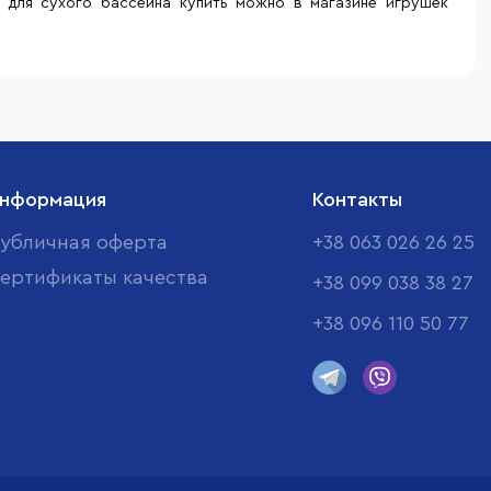
и для сухого бассейна купить можно в магазине игрушек
нформация
Контакты
убличная оферта
+38 063 026 26 25
ертификаты качества
+38 099 038 38 27
+38 096 110 50 77