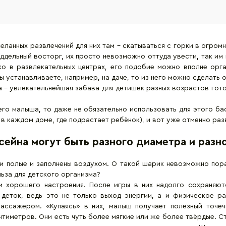
желанных развлечений для них там – скатываться с горки в огро
оддельный восторг, их просто невозможно оттуда увести, так им
ко в развлекательных центрах, его подобие можно вполне орга
 устанавливаете, например, на даче, то из него можно сделать о
 – увлекательнейшая забава для детишек разных возрастов готова
его малыша, то даже не обязательно использовать для этого ба
в каждом доме, где подрастает ребёнок), и вот уже отменно раз
ейна могут быть разного диаметра и разн
три полые и заполнены воздухом. О такой шарик невозможно пор
льза для детского организма?
и хорошего настроения. После игры в них надолго сохраняют
 деток, ведь это не только выход энергии, а и физическое р
ассажером. «Купаясь» в них, малыш получает полезный точеч
тиметров. Они есть чуть более мягкие или же более твёрдые. С