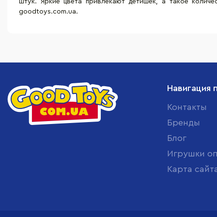
штук. Яркие цвета привлекают детишек, а такое количе
goodtoys.com.ua.
Навигация 
Контакты
Бренды
Блог
Игрушки о
Карта сайт