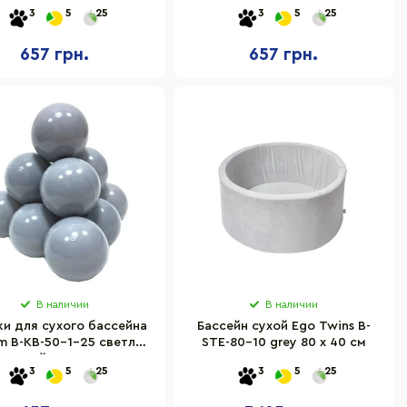
50 штук
50 штук
3
5
25
3
5
25
657 грн.
657 грн.
В наличии
В наличии
и для сухого бассейна
Бассейн сухой Ego Twins B-
m B-KB-50-1-25 светло
STE-80-10 grey 80 х 40 см
серый 50 штук
3
5
25
3
5
25