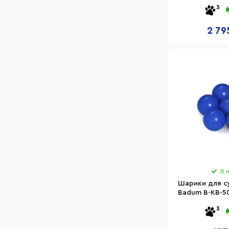
3
2 79
В 
Шарики для с
Badum B-KB-50
ш
3