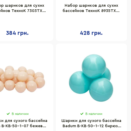
ор шариков для сухих
Набор шариков для сухих
ейнов ТехноК 7303TXK,
бассейнов ТехноК 8935TXK,
0 мм 40 шт в сетке
70 мм 60 шт в сетке
384 грн.
428 грн.
В наличии
В наличии
и для сухого бассейна
Шарики для сухого бассейна
 B-KB-50-1-07 бежевый
Badum B-KB-50-1-12 бирюза