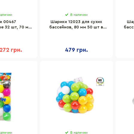
наличии
В наличии
и 00467
Шарики 12023 для сухих
Шар
е 32 шт, 70 мм
бассейнов, 80 мм 50 шт в
басс
етке
сетке
272 грн.
479 грн.
наличии
В наличии