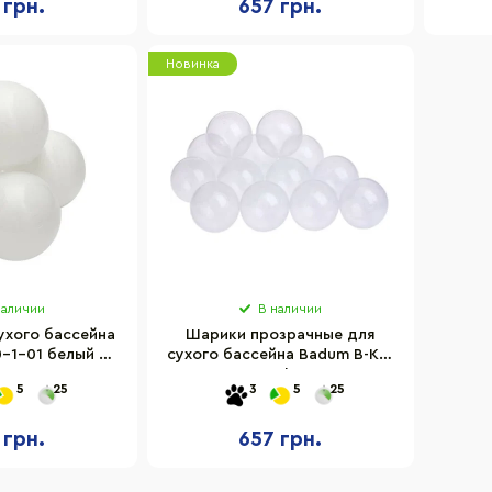
 грн.
657 грн.
Новинка
наличии
В наличии
ухого бассейна
Шарики прозрачные для
-1-01 белый 50
сухого бассейна Badum B-KB-
8 см
50-1-22 не деформируются
5
25
3
5
25
50 шт
 грн.
657 грн.