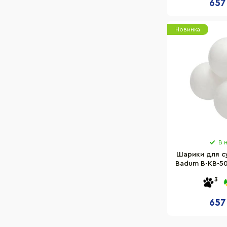
657
Новинка
В 
Шарики для с
Badum B-KB-50
шт 
3
657