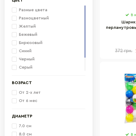
ЦВЕТ
Разные цвета
В 
Разноцветный
Шарик
Желтый
перламутровы
в с
Бежевый
Бирюзовый
372 грн.
Синий
Черный
Серый
Белый
ВОЗРАСТ
Прозрачный
От 2-х лет
От 6 мес
ДИАМЕТР
7.0 см
8.0 см
В 