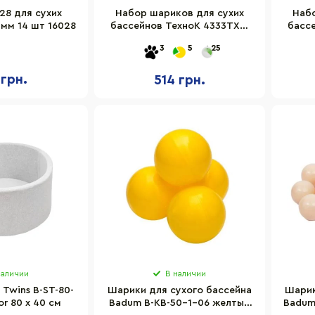
28 для сухих
Набор шариков для сухих
Наб
 мм 14 шт 16028
бассейнов ТехноК 4333TXK,
басс
80 мм 60 шт в сетке
8
3
5
25
 грн.
514 грн.
наличии
В наличии
 Twins B-ST-80-
Шарики для сухого бассейна
Шарик
or 80 х 40 см
Badum B-KB-50-1-06 желтый
Badum