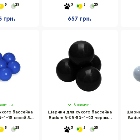
50 штук
5
25
3
5
25
5 грн.
657 грн.
наличии
В наличии
ухого бассейна
Шарики для сухого бассейна
Шарик
-1-15 синий 50
Badum B-KB-50-1-23 черный
Badu
тук
50 штук
5
25
3
5
25