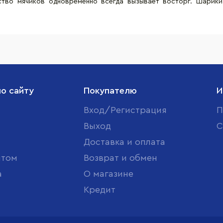
ство мячиков одновременно всегда вызывает восторг. Шарик
по сайту
Покупателю
И
Вход/Регистрация
П
Выход
С
Доставка и оплата
птом
Возврат и обмен
а
О магазине
Кредит