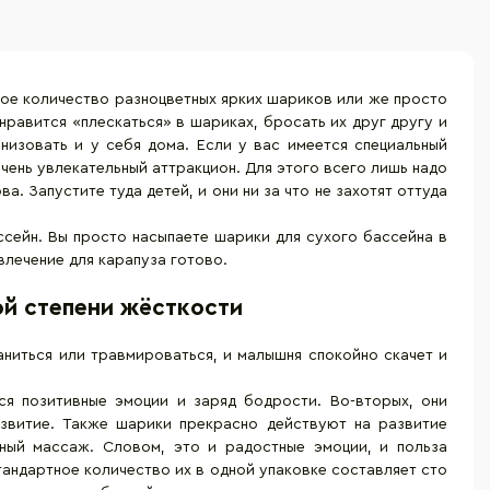
мное количество разноцветных ярких шариков или же просто
 нравится «плескаться» в шариках, бросать их друг другу и
низовать и у себя дома. Если у вас имеется специальный
чень увлекательный аттракцион. Для этого всего лишь надо
. Запустите туда детей, и они ни за что не захотят оттуда
ссейн. Вы просто насыпаете шарики для сухого бассейна в
влечение для карапуза готово.
ой степени жёсткости
аниться или травмироваться, и малышня спокойно скачет и
ся позитивные эмоции и заряд бодрости. Во-вторых, они
азвитие. Также шарики прекрасно действуют на развитие
ный массаж. Словом, это и радостные эмоции, и польза
тандартное количество их в одной упаковке составляет сто