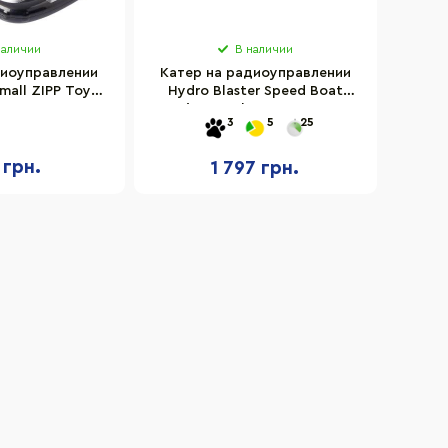
наличии
В наличии
диоуправлении
Катер на радиоуправлении
mall ZIPP Toys
Hydro Blaster Speed Boat
88-1A
Maisto Tech 82763 orange
3
5
25
 грн.
1 797 грн.