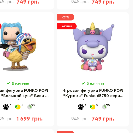
749 грн.
749 грн.
45 грн.
945 грн.
-21%
Акция
В наличии
В наличии
ая фигурка FUNKO POP!
Игровая фигурка FUNKO POP!
 "Большой куш" Виви и
"Куроми" Funko 65750 серии
Кару Funko 75584
"Sanrio: Hello Kitty"
3
5
25
3
5
25
1 699 грн.
749 грн.
95 грн.
945 грн.