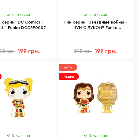
В наличии
В наличии
 серии "DC Comics –
Пин серии "Звездные войны –
Ш" Funko DCCPP0007
ЧУИ С ЛУКОМ" Funko
STPP0008
199 грн.
199 грн.
95 грн.
595 грн.
-67%
Акция
В наличии
В наличии