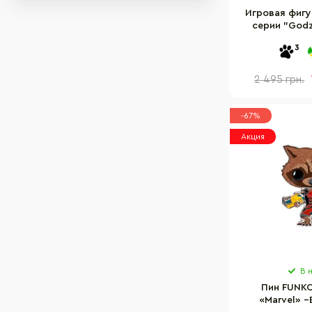
Игровая фигу
Hello Kitty
cерии "Godzi
Famous people
Конг 25
3
SpongeBob
Games
2 495 грн.
Transformers
Monster High
-67%
Как приручить дракона
Акция
Винни Пух
В 
Пин FUNKO
«Marvel» –