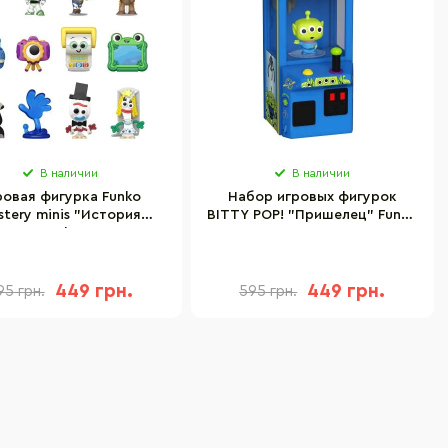
В наличии
В наличии
ровая фигурка Funko
Набор игровых фигурок
stery minis "История
BITTY POP! "Пришелец" Funko
ек 5" Funko POP! 90772
85546 серии "История
в ассортименте
игрушек"
449 грн.
449 грн.
95 грн.
595 грн.