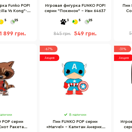
рка Funko POP!
Игровая фигурка FUNKO POP!
Пин 
lla Vs Kong"-
серии "Покемон" – Иви 64637
Co
 см 50853
5
25
3
5
25
1 899 грн.
549 грн.
5
845 грн.
-67%
-31%
Акция
Акция
наличии
В наличии
 POP серии
Пин FUNKO POP серии
Игров
Енот Ракета
«Marvel» – Капитан Америка
сер