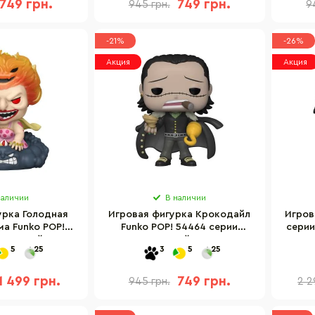
749 грн.
749 грн.
945 грн.
9
-21%
-26%
Акция
Акция
наличии
В наличии
урка Голодная
Игровая фигурка Крокодайл
Игров
а Funko POP!
Funko POP! 54464 серии
серии
"Большой куш"
"Большой куш"
5
25
3
5
25
1 499 грн.
749 грн.
945 грн.
2 2