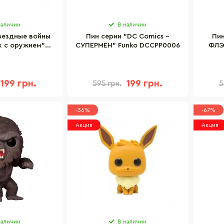
наличии
В наличии
вездные войны
Пин серии "DC Comics –
Пин
 с оружием"
СУПЕРМЕН" Funko DCCPP0006
ФЛЭ
STPP0007
199 грн.
199 грн.
595 грн.
5
-36%
-67%
Акция
Акция
наличии
В наличии