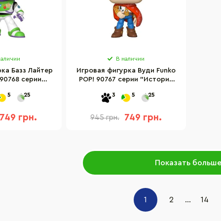
наличии
В наличии
ка Базз Лайтер
Игровая фигурка Вуди Funko
 90768 серии
POP! 90767 серии "История
игрушек 5"
игрушек 5"
5
25
3
5
25
749 грн.
749 грн.
945 грн.
Показать больш
1
2
...
14