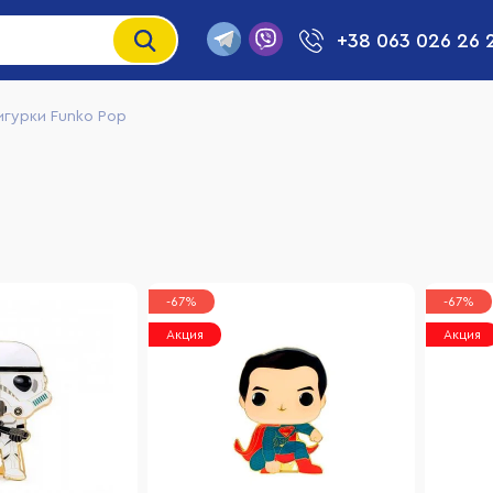
+38 063 026 26 
игурки Funko Pop
-67%
-67%
Акция
Акция