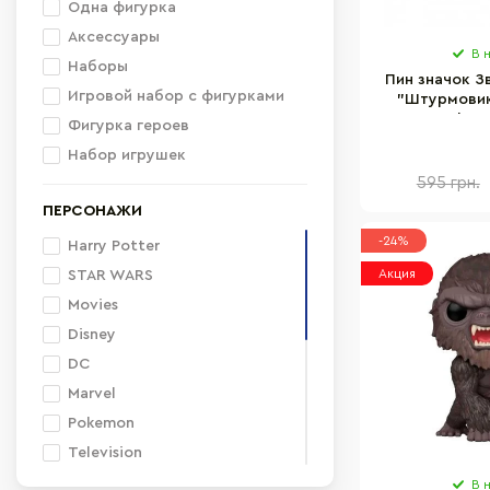
Одна фигурка
Аксессуары
В 
Наборы
Пин значок З
Игровой набор с фигурками
"Штурмовик
Funko 
Фигурка героев
Набор игрушек
595 грн.
ПЕРСОНАЖИ
-24%
Harry Potter
Акция
STAR WARS
Movies
Disney
DC
Marvel
Pokemon
Television
Anime
В 