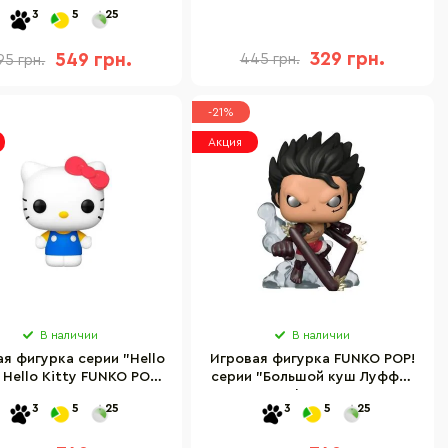
вездой Funko 72420
куш» ЛУФФИ В КИМОНО
3
5
25
61370
329 грн.
549 грн.
445 грн.
95 грн.
-21%
Акция
В наличии
В наличии
я фигурка серии "Hello
Игровая фигурка FUNKO POP!
 Hello Kitty FUNKO POP!
серии "Большой куш Луффи"
43461
Funko 61368
3
5
25
3
5
25