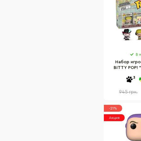
В 
Набор игро
BITTY POP! 
86895 серии
3
945 грн.
-21%
Акция