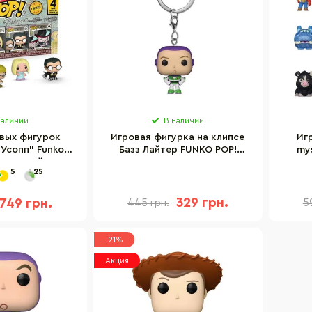
наличии
В наличии
вых фигурок
Игровая фигурка на клипсе
Иг
"Усопп" Funko
Базз Лайтер FUNKO POP!
my
 Большой куш
37019 серии "История
игруш
5
25
игрушек"
329 грн.
749 грн.
445 грн.
5
-21%
Акция