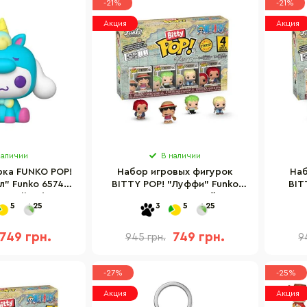
-21%
-21%
Акция
Акция
наличии
В наличии
рка FUNKO POP!
Набор игровых фигурок
Наб
" Funko 65748
BITTY POP! "Луффи" Funko
BIT
: Hello Kitty"
86892 серии Большой куш
868
5
25
3
5
25
749 грн.
749 грн.
945 грн.
9
-27%
-25%
Акция
Акция