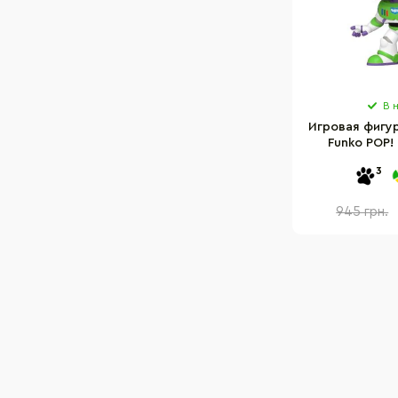
В 
Игровая фигур
Funko POP!
"История 
3
945 грн.