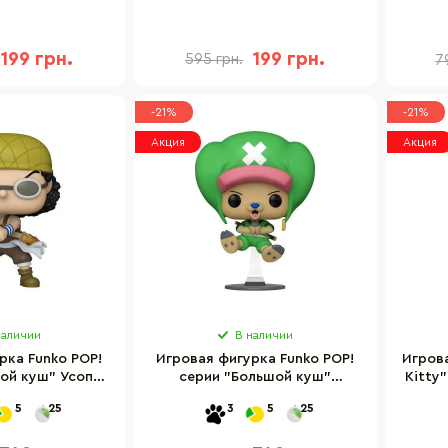
P0011
MVPP0008
з
199 грн.
199 грн.
595 грн.
7
-21%
-21%
Акция
Акция
наличии
В наличии
рка Funko POP!
Игровая фигурка Funko POP!
Игрова
ой куш" Усопп
серии "Большой куш"
Kitty"
368
Чопперемон 72106
5
25
3
5
25