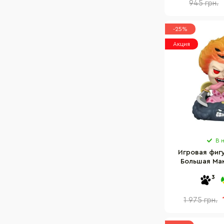
945 грн.
-25%
Акция
В 
Игровая фиг
Большая Мам
61369 серии 
3
1 975 грн.