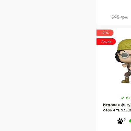
MVP
595 грн.
-21%
Акция
В 
Игровая фигу
серии "Больш
80
3