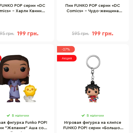
FUNKO POP серии «DC
Пин FUNKO POP серии «DC
mics» – Харли Квинн
Comics» – Чудо-женщина
DCCPP0012
DCCPP0011
199 грн.
199 грн.
95 грн.
595 грн.
-27%
Акция
В наличии
В наличии
ая фигурка Funko POP!
Игровая фигурка на клипсе
ии "Желание" Аша со
FUNKO POP! серии «Большой