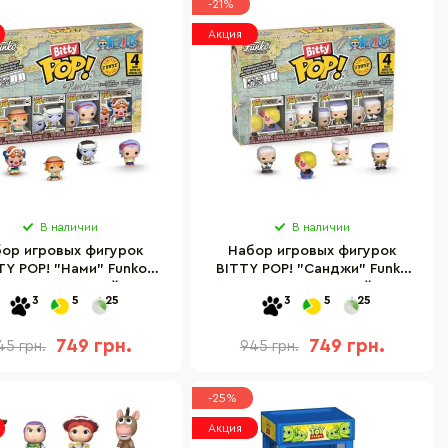
-21%
Акция
В наличии
В наличии
ор игровых фигурок
Набор игровых фигурок
TY POP! "Нами" Funko
BITTY POP! "Санджи" Funko
93 серии Большой куш
86894 серии Большой куш
3
5
25
3
5
25
749 грн.
749 грн.
45 грн.
945 грн.
-25%
Акция