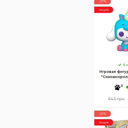
-21%
Акция
В 
Игровая фигу
"Синнаморолл
серии "Sanrio
3
945 грн.
-21%
Акция