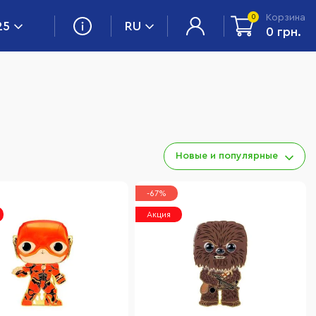
Корзина
0
25
RU
0 грн.
Новые и популярные
-67%
Акция