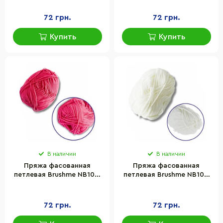
молочная клетчатка, цвет
молочная клетчатка,
кожи
бежевый
72 грн.
72 грн.
Купить
Купить
В наличии
В наличии
Пряжа фасованная
Пряжа фасованная
петлевая Brushme NB103,
петлевая Brushme NB101,
80% хлопка, 20%
80% хлопка, 20%
молочная клетчатка,
молочная клетчатка,
персиковая пудра
молочно-белый
72 грн.
72 грн.