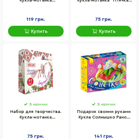
Кукла-мотанка
Кукла-мотанка "Птичка-
"Младенец" (НС-002) HC-
веснянка" (НС-003) HC-
002
003
119 грн.
75 грн.
Купить
Купить
В наличии
В наличии
Набор для творчества.
Подарок своими руками
Кукла-мотанка
Кукла Солнышко Ранок
"Солнечный конь"
1220002 без иголки
(НС-004) HC-004
75 грн.
141 грн.