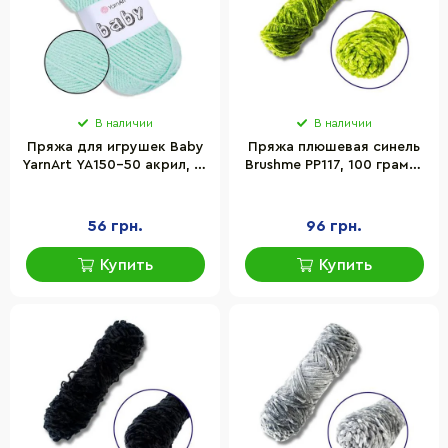
В наличии
В наличии
Пряжа для игрушек Baby
Пряжа плюшевая синель
YarnArt YA150-50 акрил, 50
Brushme PP117, 100 грамм,
грамм, 150 м, в
100% полиэстер, зеленый
ассортименте
56 грн.
96 грн.
Купить
Купить