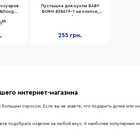
ессуаров
Пустышка для куклы BABY
a&Doug
BORN 838679-1 на клипсе,
дметов
голубая
25
255 грн.
.
шего интернет-магазина
 большим спросом. Если вы не знаете, что подарить дочке или п
те подобрать изделие на любой вкус. К наиболее популярным м