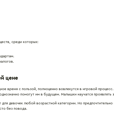
еств, среди которых:
ндартам.
налогов.
ей цене
ное время с пользой, полноценно вовлекутся в игровой процесс.
однозначно помогут им в будущем. Малышки научатся проявлять за
 для девочек любой возрастной категории. Но предпочтительно и
сто без повода.