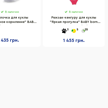
В наличии
В наличии
лочка для куклы
Рюкзак-кенгуру для куклы
ное кормление" BABY
"Яркая прогулка" BABY born
born 838570
837603 серии "Pinplay"
3
5
25
435 грн.
1 455 грн.