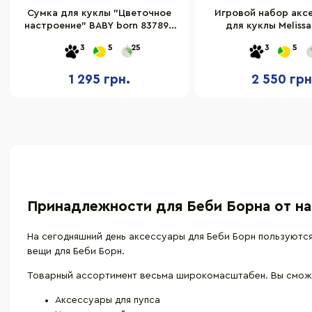
Сумка для куклы "Цветочное
Игровой набор акс
настроение" BABY born 837894
для куклы Meliss
с аксессуарами
MD41706, 16 пре
3
5
25
3
5
1 295 грн.
2 550 грн
Принадлежности для Беби Борна от на
На сегодняшний день аксессуары для Беби Борн пользуются
вещи для Беби Борн.
Товарный ассортимент весьма широкомасштабен. Вы сможе
Аксессуары для пупса