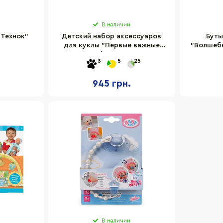
В наличии
 Технок"
Детский набор аксессуаров
Буты
для куклы "Первые важные
"Волшеб
шаги" BABY born 837979 серии
3
5
25
"Pinplay"
945 грн.
В наличии