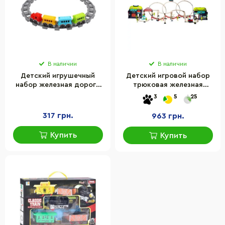
В наличии
В наличии
Детский игрушечный
Детский игровой набор
набор железная дорога
трюковая железная
ТехноК 0914TXK 16
дорога "Храбрый
3
5
25
деталей
паровозик" OTAMANKO
89960, 137 деталей
317 грн.
963 грн.
Купить
Купить