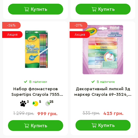
Купить
Купить
-24%
-21%
Акция
Акция
В наличии
В наличии
Набор фломастеров
Декоративный липкий 3д
Supertips Crayola 7555
маркер Crayola 69-3524, 8
washable, 50 шт
шт
3
5
25
535 грн.
425 грн.
1 299 грн.
999 грн.
Купить
Купить