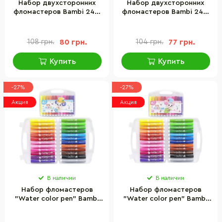
Набор двухсторонних
Набор двухсторонних
фломастеров Bambi 249-
фломастеров Bambi 249-
24(Blue) в пластиковом
24(Pink) в пластиковом
боксе, 24 цвета
боксе, 24 цвета
108 грн.
80 грн.
104 грн.
77 грн.
Купить
Купить
-27%
-27%
Акция
Акция
В наличии
В наличии
Набор фломастеров
Набор фломастеров
"Water color pen" Bambi
"Water color pen" Bambi
229-24(Blue) 24 цвета, в
229-24(Pink) 24 цвета, в
пластиковом боксе
пластиковом боксе