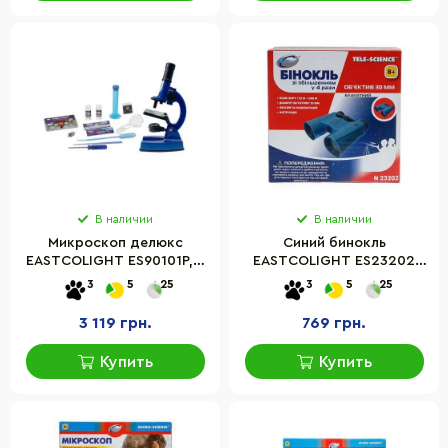
В наличии
В наличии
Микроскоп делюкс
Синий бинокль
EASTCOLIGHT ES90101P, в
EASTCOLIGHT ES23202
кейсе (увеличение до
(увеличение в 4 раза)
3
5
25
3
5
25
1200 раз)
3 119 грн.
769 грн.
Купить
Купить