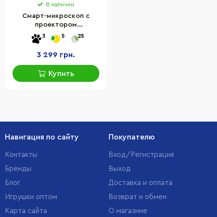
В наличии
Смарт-микроскоп с
проектором
EASTCOLIGHT ES88051,
3
5
25
100х200х450-кратное
увеличение
3 299 грн.
Купить
Навигация по сайту
Покупателю
Контакты
Вход/Регистрация
Бренды
Выход
Блог
Доставка и оплата
Игрушки оптом
Возврат и обмен
Карта сайта
О магазине