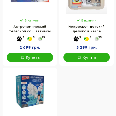
В наличии
В наличии
Астрономический
Микроскоп детский
телескоп со штативом
делюкс в кейсе
EASTCOLIGHT ES23841
EASTCOLIGHT ES8013
3
5
25
3
5
25
увеличение в 90 раз
увеличение до 1200 раз
2 699 грн.
3 299 грн.
Купить
Купить