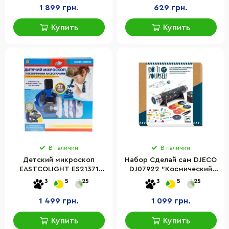
1 899 грн.
629 грн.
Купить
Купить
В наличии
В наличии
Детский микроскоп
Набор Сделай сам DJECO
EASTCOLIGHT ES21371
DJ07922 "Космический
(увеличение до 450 раз)
калейдоскоп"
3
5
25
3
5
25
1 499 грн.
1 099 грн.
Купить
Купить