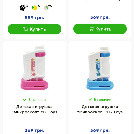
6609A(Blue) голубой,
3108B(Turquoise) щипцы,
3
5
25
штатив 57 см
стекло в комплекте
369 грн.
889 грн.
Купить
Купить
В наличии
В наличии
Детская игрушка
Детская игрушка
"Микроскоп" YG Toys
"Микроскоп" YG Toys
3108B(Pink) щипцы, стекло
3108B(Blue) щипцы,
в комплекте
стекло в комплекте
369 грн.
369 грн.