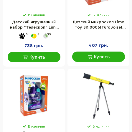
В наличии
В наличии
Детский игрушечный
Детский микроскоп Limo
набор "Телескоп" Limo
Toy SK 0006(Turquoise)
Toy SK 0011 штатив в
свет, 19,5 см, 2 пробирки,
3
5
25
комплекте
стекло
407 грн.
738 грн.
Купить
Купить
В наличии
В наличии