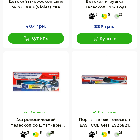
Детский микроскоп Limo
Детская игрушка
Toy SK 0006(Violet) свет,
"Телескоп" YG Toys
19,5 см, 2 пробирки,
6609A(Yellow) желтый,
3
5
25
стекло
штатив 57 см
407 грн.
889 грн.
Купить
Купить
В наличии
В наличии
Астрономический
Портативный телескоп
телескоп со штативом
EASTCOLIGHT ES23821
EASTCOLIGHT EU23011
(увеличение в 15 раз)
3
5
25
3
5
25
(увеличение до 40 раз)