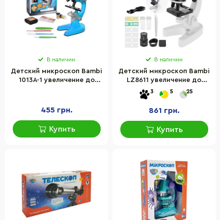
В наличии
В наличии
Детский микроскоп Bambi
Детский микроскоп Bambi
1013A-1 увеличение до
LZ8611 увеличение до
1200 раз
1200 раз
3
5
25
455 грн.
861 грн.
Купить
Купить