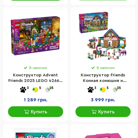
В наличии
В наличии
Конструктор Advent
Конструктор Friends
Friends 2025 LEGO 42668,
Конная конюшня и
237 деталей
академия верховой езды
3
5
25
3
5
25
LEGO 42688, 722 детали
1 289 грн.
3 999 грн.
Купить
Купить