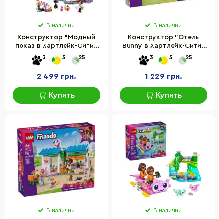
В наличии
В наличии
Конструктор "Модный
Конструктор "Отель
показ в Хартлейк-Сити"
Bunny в Хартлейк-Сити"
LEGO 42685, 410 деталей
LEGO 42679, 161 деталь
3
5
25
3
5
25
2 499 грн.
1 229 грн.
Купить
Купить
В наличии
В наличии