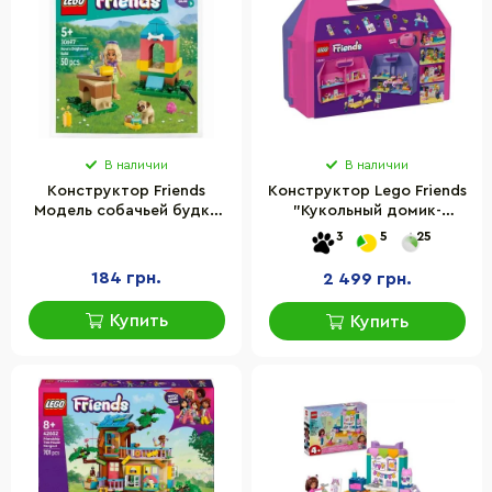
В наличии
В наличии
Конструктор Friends
Конструктор Lego Friends
Модель собачьей будки
"Кукольный домик-
от Нови LEGO 30697, 50
чемодан для творческой
3
5
25
деталей
игры" LEGO 42697, 355
деталей
184 грн.
2 499 грн.
Купить
Купить