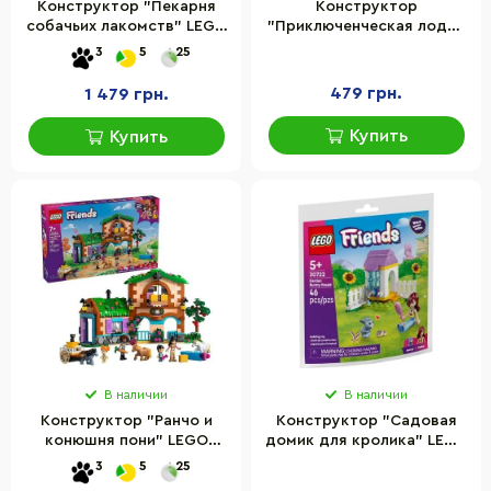
Конструктор "Пекарня
Конструктор
собачьих лакомств" LEGO
"Приключенческая лодка
42677, 278 деталей
Аксолотль" LEGO 42681,
3
5
25
95 деталей
479 грн.
1 479 грн.
Купить
Купить
В наличии
В наличии
Конструктор "Ранчо и
Конструктор "Садовая
конюшня пони" LEGO
домик для кролика" LEGO
42654, 727 деталей
30722LG 46 деталей
3
5
25