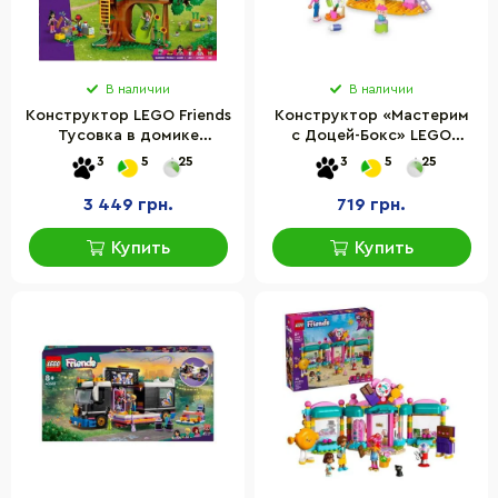
В наличии
В наличии
Конструктор LEGO Friends
Конструктор «Мастерим
Тусовка в домике
с Доцей-Бокс» LEGO
дружбы на дереве 42652,
10795LG 60 деталей
3
5
25
3
5
25
701 деталь
3 449 грн.
719 грн.
Купить
Купить