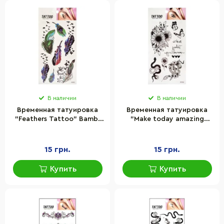
В наличии
В наличии
Временная татуировка
Временная татуировка
"Feathers Tattoo" Bambi
"Make today amazing
1020-HM902
Tattoo" Bambi 1020-
HM1594
15 грн.
15 грн.
Купить
Купить