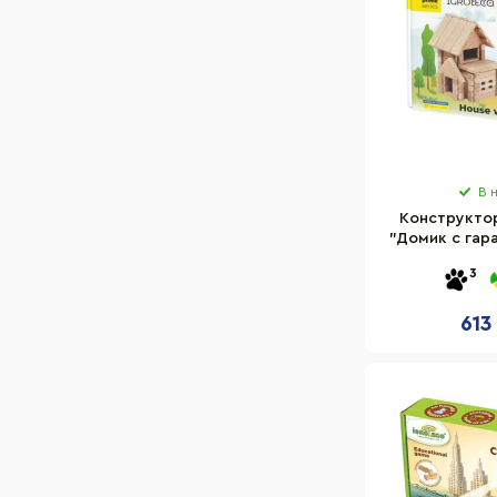
В 
Конструкто
"Домик с гар
900118, 
3
613