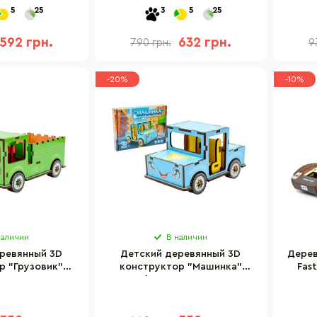
9 деталей
00927, 100 деталей
Pu
5
25
3
5
25
592 грн.
632 грн.
790 грн.
9
-20%
-10%
наличии
В наличии
ревянный 3D
Детский деревянный 3D
Дерев
р "Грузовик"
конструктор "Машинка"
Fast
uz-00929, 37
PuzzleOK Puz-00930, 43
алей
детали