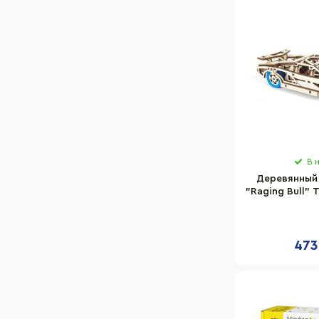
В 
Деревянный
"Raging Bull" 
T4M3
473