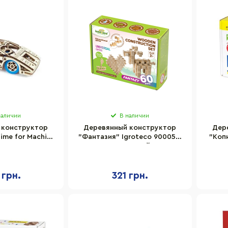
наличии
В наличии
 конструктор
Деревянный конструктор
Дер
Time for Machine
"Фантазия" Igroteco 900057,
"Коп
80304
60 деталей
 грн.
321 грн.