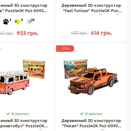
янный 3D конструктор
Деревянный 3D конструктор
д" PuzzleOK Puz-00924,
"Fast Furious" PuzzleOK Puz-
231 деталь
62519, 125 деталей, черный
3
5
25
416 грн.
923 грн.
430 грн.
40 грн.
-20%
В наличии
В наличии
янный 3D конструктор
Деревянный 3D конструктор
роавтобус" PuzzleOK
"Пикап" PuzzleOK Puz-00931,