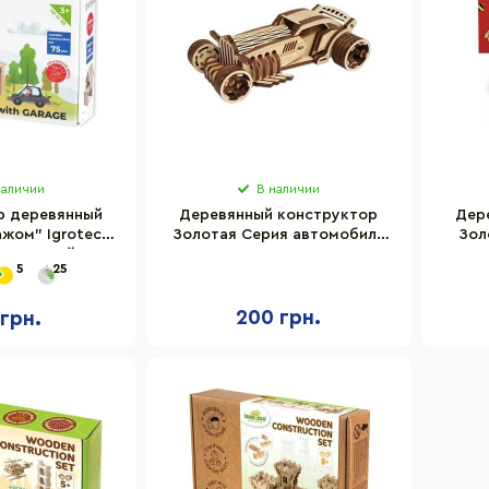
наличии
В наличии
р деревянный
Деревянный конструктор
Дер
ажом" Igroteco
Золотая Серия автомобиль
Зол
75 деталей
"Monster" Сувенир-декор
"Sco
5
25
BB2monst
200 грн.
 грн.