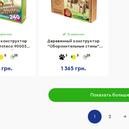
наличии
В наличии
 конструктор
Деревянный конструктор
roteco 900033,
"Оборонительные стены"
еталей
Igroteco 900347, 282 детали
5
25
3
5
25
1 грн.
1 365 грн.
Показать больш
1
2
→