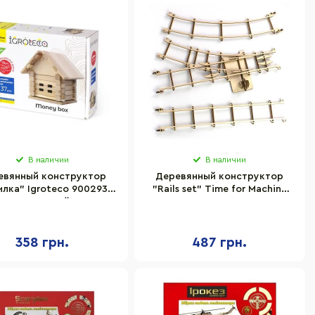
В наличии
В наличии
евянный конструктор
Деревянный конструктор
илка" Igroteco 900293,
"Rails set" Time for Machine
37 деталей
T4M380309, 196 дет
358 грн.
487 грн.