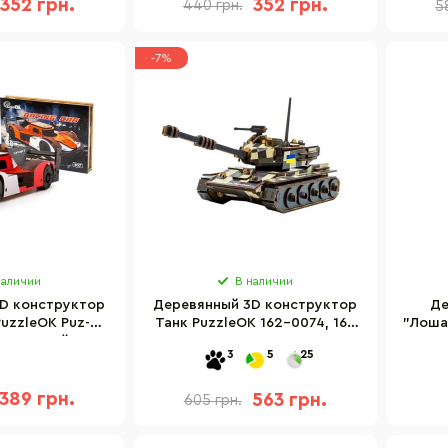
352 грн.
352 грн.
440 грн.
5
-7%
наличии
В наличии
D конструктор
Деревянный 3D конструктор
Де
PuzzleOK Puz-
Танк PuzzleOK 162-0074, 162
"Лоша
46 деталей
детали
3
5
25
389 грн.
563 грн.
605 грн.