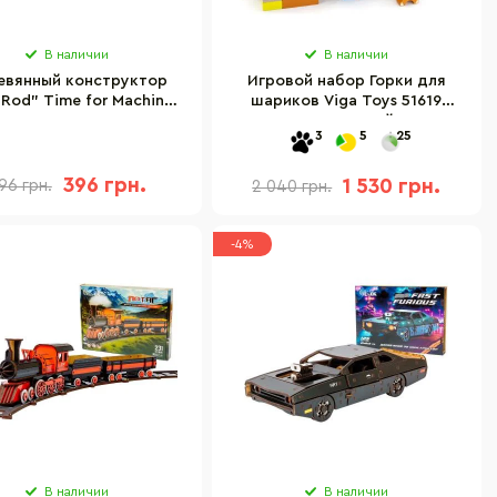
В наличии
В наличии
евянный конструктор
Игровой набор Горки для
 Rod" Time for Machine
шариков Viga Toys 51619
T4M380303
деревянный
3
5
25
396 грн.
1 530 грн.
96 грн.
2 040 грн.
-4%
В наличии
В наличии