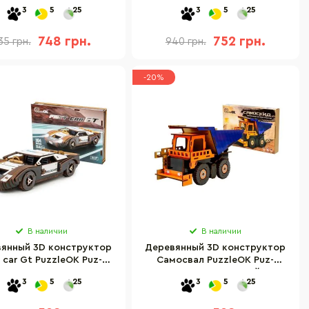
z-00926, 156 деталей
212 деталей
3
5
25
3
5
25
748 грн.
752 грн.
35 грн.
940 грн.
-20%
В наличии
В наличии
янный 3D конструктор
Деревянный 3D конструктор
 car Gt PuzzleOK Puz-
Самосвал PuzzleOK Puz-
26916, 164 детали
00920, 96 деталей
3
5
25
3
5
25