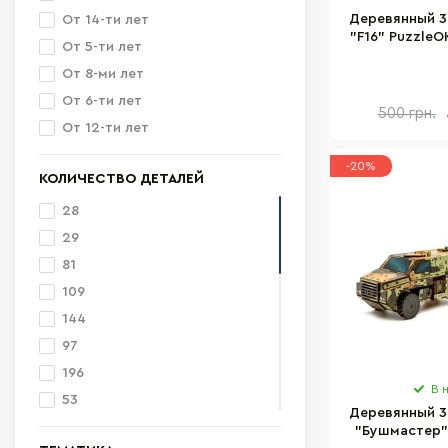
Деревянный 3
От 14-ти лет
"F16" PuzzleO
От 5-ти лет
дет
От 8-ми лет
От 6-ти лет
500 грн.
От 12-ти лет
-20%
КОЛИЧЕСТВО ДЕТАЛЕЙ
28
29
81
109
144
97
196
В 
53
Деревянный 3
164
"Бушмастер" 