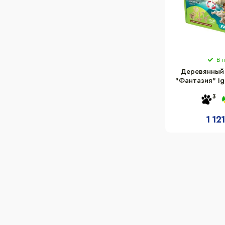
В 
Деревянный
"Фантазия" Ig
240 д
3
1 12