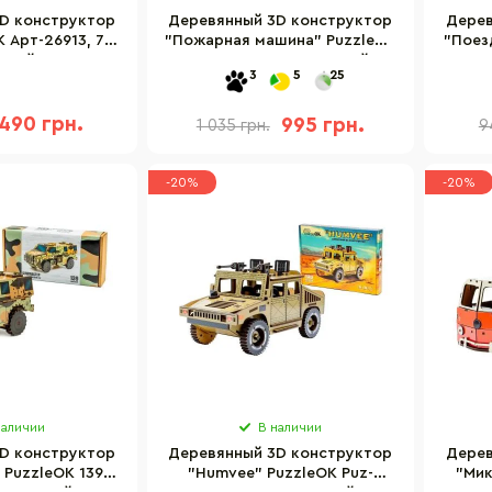
D конструктор
Деревянный 3D конструктор
Дерев
K Арт-26913, 79
"Пожарная машина" PuzzleOK
"Поез
алей
Puz-00921, 318 деталей
3
5
25
490 грн.
995 грн.
1 035 грн.
9
-20%
-20%
наличии
В наличии
D конструктор
Деревянный 3D конструктор
Дерев
PuzzleOK 139-
"Humvee" PuzzleOK Puz-
"Мик