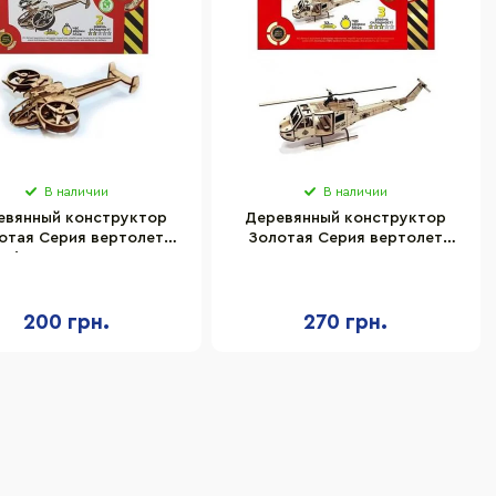
В наличии
В наличии
евянный конструктор
Деревянный конструктор
отая Серия вертолет
Золотая Серия вертолет
rpion" Сувенир-декор
"Ирокез" Сувенир-декор
BB2scorp
BB2iroke
200 грн.
270 грн.