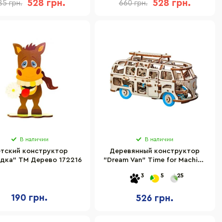
528 грн.
528 грн.
85 грн.
660 грн.
В наличии
В наличии
тский конструктор
Деревянный конструктор
дка" ТМ Дерево 172216
"Dream Van" Time for Machine
T4M380301
3
5
25
190 грн.
526 грн.