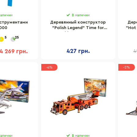
наличии
В наличии
нструментами
Деревянный конструктор
Дер
000
"Polish Legend" Time for
"Hot
Machine T4M380302
5
25
427 грн.
4 269 грн.
4
-4%
-2%
наличии
В наличии