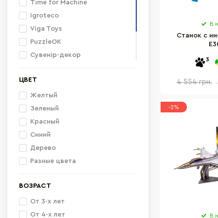
Time for Machine
Igroteco
В 
Viga Toys
Станок с и
PuzzleOK
E3
Сувенір-декор
3
Melissa&Doug
ЦВЕТ
Komarovtoys
4 554 грн.
Bambi
Желтый
-2%
Зеленый
Красный
Синий
Дерево
Разные цвета
ВОЗРАСТ
От 3-х лет
От 4-х лет
В 