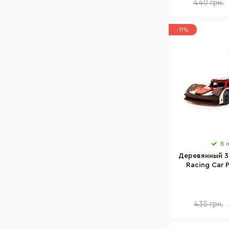
440 грн.
-11%
В 
Деревянный 3
Racing Car 
01037, 1
435 грн.