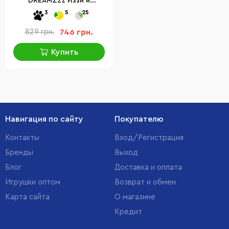
DREAMZzz Иззи и
крольчатка Бунчу 71453,
3
5
25
259 деталей
829 грн.
746 грн.
Купить
Навигация по сайту
Покупателю
Контакты
Вход/Регистрация
Бренды
Выход
Блог
Доставка и оплата
Игрушки оптом
Возврат и обмен
Карта сайта
О магазине
Кредит