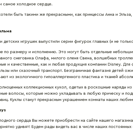
 и самое холодное сердце.
отели быть такими же прекрасными, как принцессы Анна и Эльза,
ильма
 детских игрушек выпустили серии фигурок главных (и не тольк
е по размеру и исполнению. Это могут быть отдельные небольши
бавного снеговика Олафа, милого оленя Свена, волшебных тролл
ные и качественные, как и любая продукция компании Disney. Дл
ьзы или сказочный транспорт. Безграничная фантазия детей ож
ивают из экологичного гипоаллергенного пластика и тканей абсол
полноценных коллекционных кукол, одетых в роскошные наряды из 
ные волосы, которые можно укладывать в любую прическу и под
авиц. Куклы станут прекрасным украшением комнаты наших любим
oys
одного сердца Вы можете приобрести на сайте нашего магазина. 
риятно удивят! Будем рады видеть вас в числе наших постоянных 