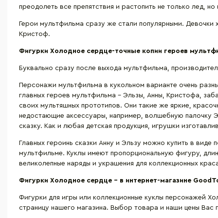
преодолеть все препятствия и растопить не только лед, но
Герои мультфильма сразу же стали популярными. Девочки х
Кристоф.
Фигурки Холодное сердце-точные копии героев мультф
Буквально сразу после выхода мультфильма, производители
Персонажи мультфильма в кукольном варианте очень разны
главных героев мультфильма – Эльзы, Анны, Кристофа, за
своих мультяшных прототипов. Они такие же яркие, красоч
недостающие аксессуары, например, волшебную палочку Эл
сказку. Как и любая детская продукция, игрушки изготавл
Главных героинь сказки Анну и Эльзу можно купить в виде 
мультфильме. Куклы имеют пропорциональную фигуру, длин
великолепные наряды и украшения для коллекционных крас
Фигурки Холодное сердце – в интернет-магазине
GoodT
Фигурки для игры или коллекционные куклы персонажей Хол
страницу нашего магазина. Выбор товара и наши цены Вас п