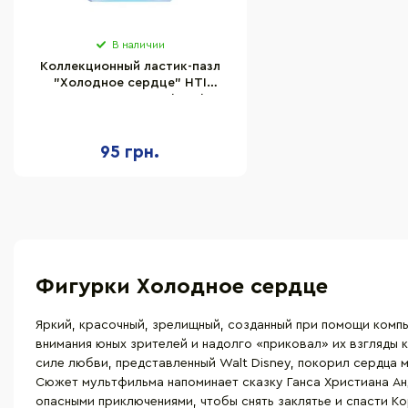
В наличии
Коллекционный ластик-пазл
"Холодное сердце" HTI
1816227 серии "Puzzle Palz"
95 грн.
Фигурки Холодное сердце
Яркий, красочный, зрелищный, созданный при помощи комп
внимания юных зрителей и надолго «приковал» их взгляды 
силе любви, представленный Walt Disney, покорил сердца
Сюжет мультфильма напоминает сказку Ганса Христиана Анд
опасными приключениями, чтобы снять заклятье и спасти К