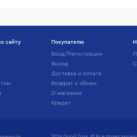
по сайту
Покупателю
И
Вход/Регистрация
П
Выход
С
Доставка и оплата
птом
Возврат и обмен
а
О магазине
Кредит
2026 Good Toys. © Все права защи
иальности