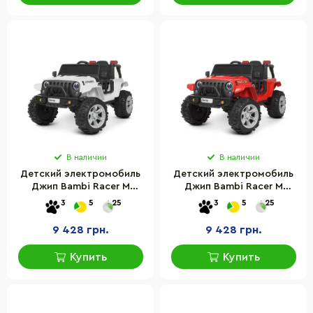
В наличии
В наличии
Детский электромобиль
Детский электромобиль
Джип Bambi Racer M
Джип Bambi Racer M
4282EBLR-1 до 30 кг
4282EBLR-3 до 30 кг
3
5
25
3
5
25
9 428 грн.
9 428 грн.
Купить
Купить