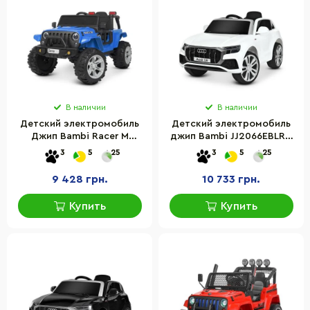
В наличии
В наличии
Детский электромобиль
Детский электромобиль
Джип Bambi Racer M
джип Bambi JJ2066EBLR-1
4282EBLR-4 до 30 кг
до 30 кг
3
5
25
3
5
25
9 428 грн.
10 733 грн.
Купить
Купить