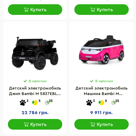
Купить
Купить
В наличии
В наличии
Детский электромобиль
Детский электромобиль
Джип Bambi M 5837EBLR-
Машина Bambi M
2(36V) до 50 кг
6281EBLR-8 до 30 кг
3
5
25
3
5
25
22 786 грн.
9 911 грн.
Купить
Купить