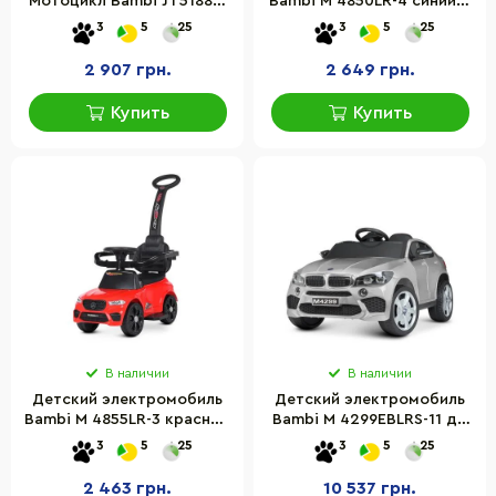
Мотоцикл Bambi JT5188L-
Bambi M 4850LR-4 синий 2
2 BMW до 20 кг
в 1
3
5
25
3
5
25
2 907 грн.
2 649 грн.
Купить
Купить
В наличии
В наличии
Детский электромобиль
Детский электромобиль
Bambi M 4855LR-3 красный
Bambi M 4299EBLRS-11 до
2 в 1
30 кг
3
5
25
3
5
25
2 463 грн.
10 537 грн.