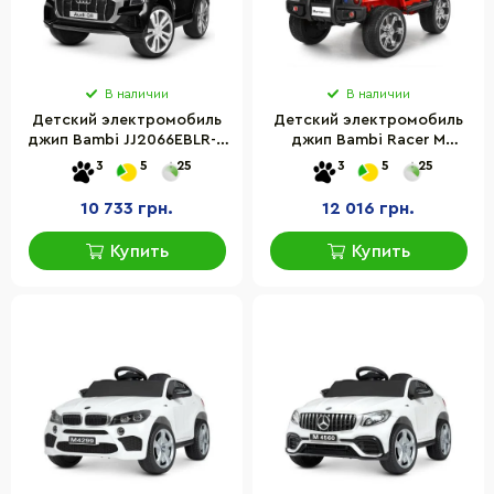
В наличии
В наличии
Детский электромобиль
Детский электромобиль
джип Bambi JJ2066EBLR-2
джип Bambi Racer M
до 30 кг
3237EBLR-3 до 30 кг
3
5
25
3
5
25
10 733 грн.
12 016 грн.
Купить
Купить