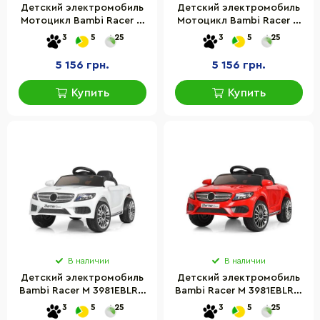
Детский электромобиль
Детский электромобиль
Мотоцикл Bambi Racer M
Мотоцикл Bambi Racer M
4135EL-3 до 30 кг
4135EL-4 до 30 кг
3
5
25
3
5
25
5 156 грн.
5 156 грн.
Купить
Купить
В наличии
В наличии
Детский электромобиль
Детский электромобиль
Bambi Racer M 3981EBLR-1
Bambi Racer M 3981EBLR-3
до 25 кг
до 25 кг
3
5
25
3
5
25