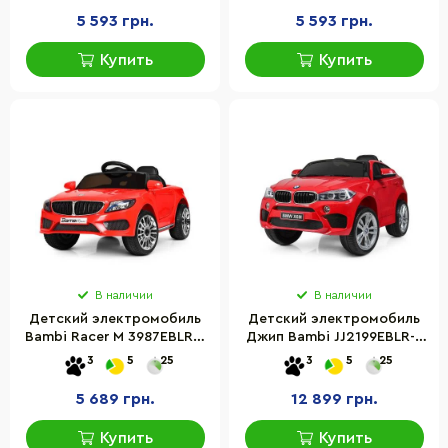
5 593 грн.
5 593 грн.
Купить
Купить
В наличии
В наличии
Детский электромобиль
Детский электромобиль
Bambi Racer M 3987EBLR-3
Джип Bambi JJ2199EBLR-3
до 25 кг
BMW до 50 кг
3
5
25
3
5
25
5 689 грн.
12 899 грн.
Купить
Купить