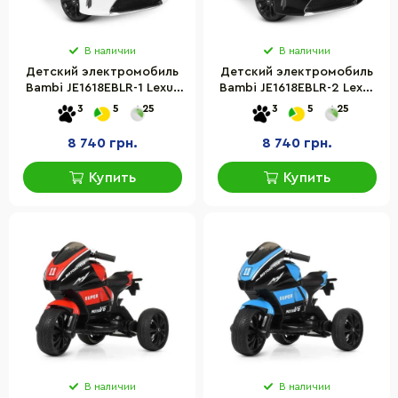
В наличии
В наличии
Детский электромобиль
Детский электромобиль
Bambi JE1618EBLR-1 Lexus
Bambi JE1618EBLR-2 Lexus
до 30 кг
до 30 кг
3
5
25
3
5
25
8 740 грн.
8 740 грн.
Купить
Купить
В наличии
В наличии