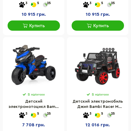
30 кг
30 кг
3
5
25
3
5
25
10 915 грн.
10 915 грн.
Купить
Купить
В наличии
В наличии
Детский
Детский электромобиль
электромотоцикл Bambi
Джип Bambi Racer M
Racer M 4274EL-4 до 25 кг
3237EBLR-2-3 до 30 кг
3
5
25
3
5
25
7 708 грн.
12 016 грн.