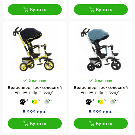
Купить
Купить
В наличии
В наличии
Велосипед трехколесный
Велосипед трехколесный
"FLIP" Tilly T-390/1
"FLIP" Tilly T-390/1
Желтый
Зеленый
3
5
25
3
5
25
5 292 грн.
5 292 грн.
Купить
Купить