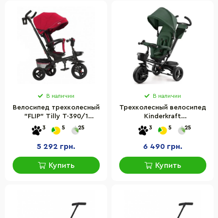
В наличии
В наличии
Велосипед трехколесный
Трехколесный велосипед
"FLIP" Tilly T-390/1
Kinderkraft
Красный
KRAVEO00GRE0000 Aveo
3
5
25
3
5
25
Mistyc Green
5 292 грн.
6 490 грн.
Купить
Купить