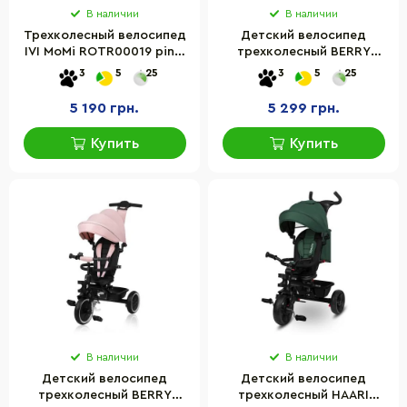
В наличии
В наличии
Трехколесный велосипед
Детский велосипед
IVI MoMi ROTR00019 pink,
трехколесный BERRY
сумка, подстаканник, до
Lionelo 82370395 до 25 кг
3
5
25
3
5
25
25 кг
5 190 грн.
5 299 грн.
Купить
Купить
В наличии
В наличии
Детский велосипед
Детский велосипед
трехколесный BERRY
трехколесный HAARI