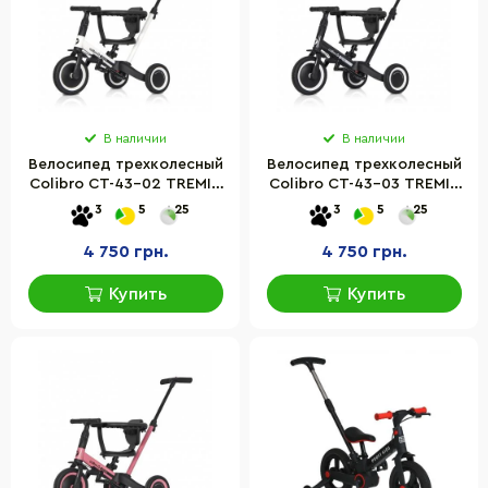
В наличии
В наличии
Велосипед трехколесный
Велосипед трехколесный
Colibro CT-43-02 TREMIX
Colibro CT-43-03 TREMIX
UP Blank, белый
UP Magnetic, черный
3
5
25
3
5
25
4 750 грн.
4 750 грн.
Купить
Купить