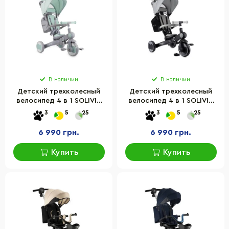
В наличии
В наличии
Детский трехколесный
Детский трехколесный
велосипед 4 в 1 SOLIVIA
велосипед 4 в 1 SOLIVIA
MoMi ROTR00018 green
MoMi ROTR00017 grey
3
5
25
3
5
25
6 990 грн.
6 990 грн.
Купить
Купить