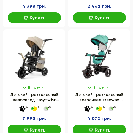
4 398 грн.
2 462 грн.
Купить
Купить
В наличии
В наличии
Детский трехколесный
Детский трехколесный
велосипед Easytwist
велосипед Freeway
Kinderkraft
Kinderkraft
3
5
25
3
5
25
KREASY00BEG0000 Beige
KKRFRWAGRE0000 Green
7 990 грн.
4 072 грн.
Купить
Купить