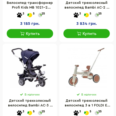
Велосипед-трансформер
Детский трехколесный
Profi Kids MB 1021-2
велосипед Bambi AC-2 с
колеса 12 дюймов
каучуковыми колесами
3
5
25
3
5
25
3 185 грн.
3 834 грн.
Купить
Купить
В наличии
В наличии
Детский трехколесный
Детский трехколесный
велосипед Bambi AC-3 с
велосипед 3 в 1 FOLDI El
каучуковыми колесами
Camino ME 1202 Сinnamon
3
5
25
3
5
25
Beige