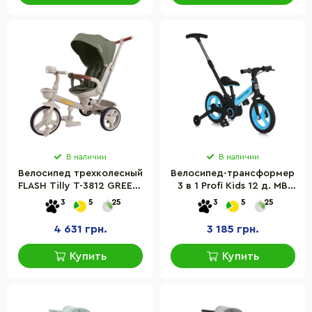
В наличии
В наличии
Велосипед трехколесный
Велосипед-трансформер
FLASH Tilly T-3812 GREEN,
3 в 1 Profi Kids 12 д. MB
с родительской ручкой
1021-6 колесо 12 дюймов
3
5
25
3
5
25
4 631 грн.
3 185 грн.
Купить
Купить