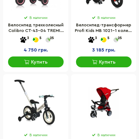
В наличии
В наличии
Велосипед трехколесный
Велосипед-трансформер
Colibro CT-43-04 TREMIX
Profi Kids MB 1021-1 колеса
UP Rose, розовый
12 дюймов
3
5
25
3
5
25
4 750 грн.
3 185 грн.
Купить
Купить
В наличии
В наличии