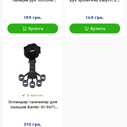
пальцев рук Silicone
рук Spiderweb EasyFit EF-
Power Grip Newt NE-WR-15
1901
199 грн.
149 грн.
Купить
Купить
В наличии
Эспандер-тренажер для
пальцев Bambi GI-9671
силиконовый, нагрузка 3-
10 кг
310 грн.