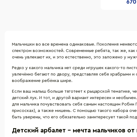
670
Мальчишки во все времена одинаковые. Поколения меняютс
спектром возможностей. Современные ребята, так же, как 
очень увлекают их, и это естественно, это заложено у муж
Редко у какого мальчика нет среди игрушек какого-то пис
увлечённо бегают по двору, представляя себя храбрыми и
воображение ребёнка шире.
Если ваш малыш больше тяготеет к рыцарской тематике, че
детский лук. И тот, и другой вариант интересен и необыче
для мальчика почувствовать себя самым настоящим Робин Г
присосках), а также мишень. С помощью такого набора оче
быть уверены, что его обязательно заинтересует такой по
Детский арбалет - мечта мальчиков от