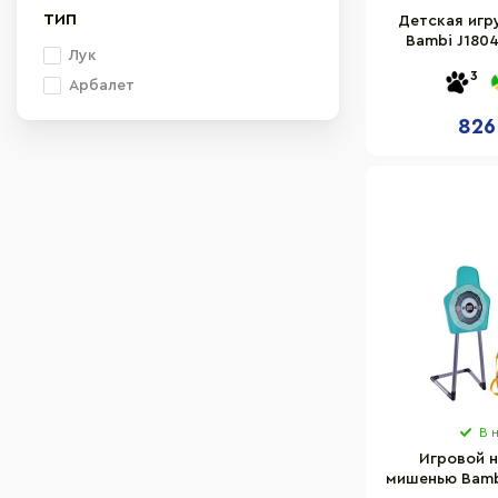
ТИП
Детская игр
Bambi J1804
Лук
присоска
3
Арбалет
826
В 
Игровой н
мишенью Bamb