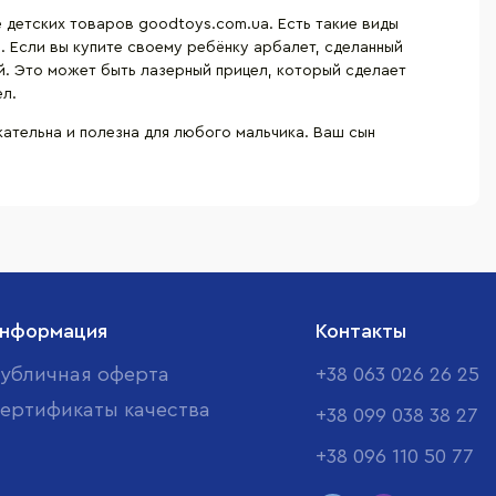
е детских товаров goodtoys.com.ua. Есть такие виды
ы. Если вы купите своему ребёнку арбалет, сделанный
ий. Это может быть лазерный прицел, который сделает
ел.
кательна и полезна для любого мальчика. Ваш сын
нформация
Контакты
убличная оферта
+38 063 026 26 25
ертификаты качества
+38 099 038 38 27
+38 096 110 50 77