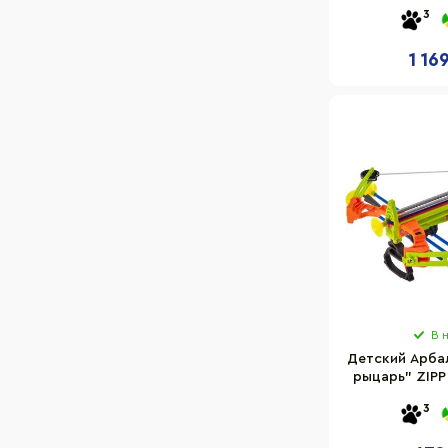
3 стрелы н
3
1 16
В 
Детский Арба
рыцарь" ZIPP
3