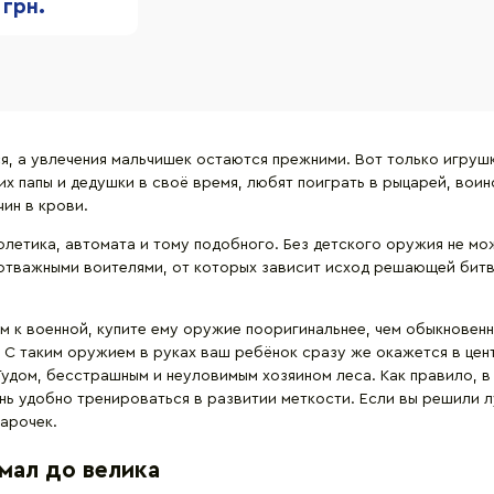
 грн.
я, а увлечения мальчишек остаются прежними. Вот только игруш
их папы и дедушки в своё время, любят поиграть в рыцарей, вои
чин в крови.
толетика, автомата и тому подобного. Без детского оружия не мо
 отважными воителями, от которых зависит исход решающей битв
м к военной, купите ему оружие пооригинальнее, чем обыкновен
н. С таким оружием в руках ваш ребёнок сразу же окажется в цен
удом, бесстрашным и неуловимым хозяином леса. Как правило, в 
нь удобно тренироваться в развитии меткости. Если вы решили л
дарочек.
 мал до велика