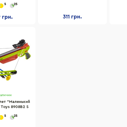
а присосках
стрелы на присосках
5
25
311 грн.
9 грн.
наличии
лет "Маленький
 Toys 8908B2 S
5
25