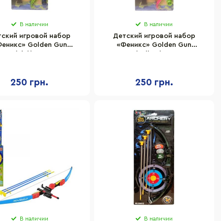
В наличии
В наличии
тский игровой набор
Детский игровой набор
еникс» Golden Gun
«Феникс» Golden Gun
0GG(Pink) стреляет
950GG(Yellow) стреляет
гкими поролоновыми
мягкими поролоновыми
пулями
пулями
250 грн.
250 грн.
В наличии
В наличии