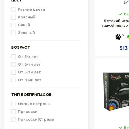
ЦВЕТ
Разные цвета
В 
Красный
Детский игр
Синий
Bambi 888B с
при
Зеленый
3
ВОЗРАСТ
513
От 3-х лет
От 6-ти лет
От 5-ти лет
От 8-ми лет
ТИП БОЕПРИПАСОВ
Мягкие патроны
Присоски
Присоски|Стрелы
В 