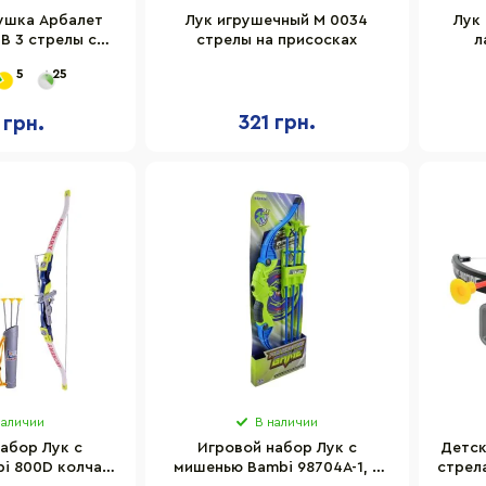
ушка Арбалет
Лук игрушечный M 0034
Лук
B 3 стрелы с
стрелы на присосках
л
ми, мишень
5
25
321 грн.
 грн.
наличии
В наличии
абор Лук с
Игровой набор Лук с
Детск
i 800D колчан,
мишенью Bambi 98704A-1, 3
стрел