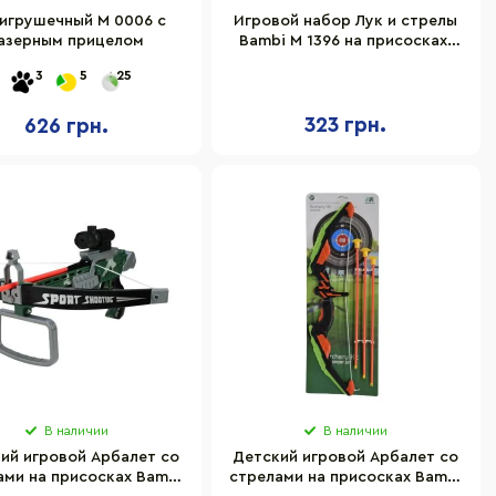
 игрушечный M 0006 с
Игровой набор Лук и стрелы
азерным прицелом
Bambi M 1396 на присосках,
мишень
3
5
25
323 грн.
626 грн.
В наличии
В наличии
ий игровой Арбалет со
Детский игровой Арбалет со
ами на присосках Bambi
стрелами на присосках Bambi