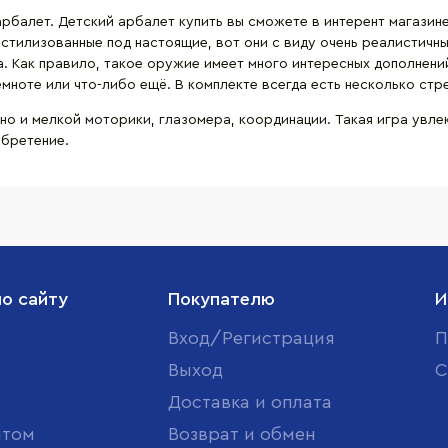
арбалет. Детский арбалет купить вы сможете в интерент магазин
 стилизованные под настоящие, вот они с виду очень реалистичн
ла. Как правило, такое оружие имеет много интересных дополнен
ноте или что-либо ещё. В комплекте всегда есть несколько стр
но и мелкой моторики, глазомера, координации. Такая игра увле
обретение.
по сайту
Покупателю
И
Вход/Регистрация
П
Выход
С
Доставка и оплата
птом
Возврат и обмен