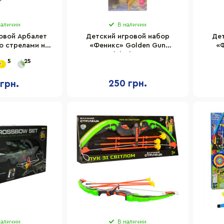
наличии
В наличии
овой Арбалет
Детский игровой набор
Де
о стрелами на
«Феникс» Golden Gun
«Ф
соске
950GG(Blue) стреляет
95
5
25
мягкими поролоновыми
мя
пулями
250 грн.
 грн.
наличии
В наличии