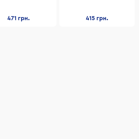
ZG270-383 мишень
988-670D со светом
471 грн.
415 грн.