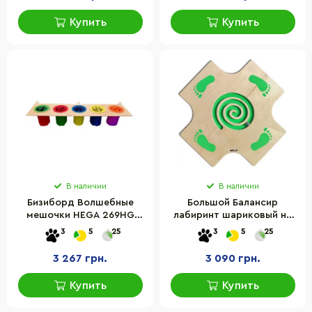
Купить
Купить
В наличии
В наличии
Бизиборд Волшебные
Большой Балансир
мешочки HEGA 269HG
лабиринт шариковый на
разноцветный
двоих HEGA 287HG
3
5
25
3
5
25
3 267 грн.
3 090 грн.
Купить
Купить