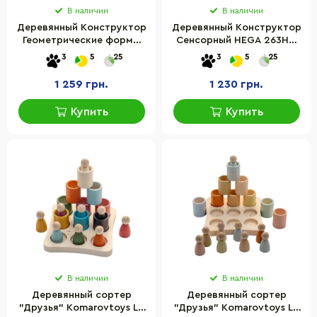
В наличии
В наличии
Деревянный Конструктор
Деревянный Конструктор
Геометрические формы
Сенсорный НЕGА 263HG
НЕԌА 268HG 31 фигура
26 фигур
3
5
25
3
5
25
1 259 грн.
1 230 грн.
Купить
Купить
В наличии
В наличии
Деревянный сортер
Деревянный сортер
"Друзья" Komarovtoys LT
"Друзья" Komarovtoys LT