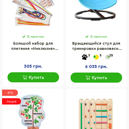
В наличии
В наличии
Большой набор для
Вращающийся стул для
плетения «Инклюзия»
тренировки равновесия
HEGA 276HG
HBC 11700-HBC 16x57 см
3
5
25
305 грн.
6 035 грн.
Купить
Купить
-8%
Акция