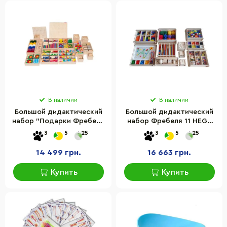
В наличии
В наличии
Большой дидактический
Большой дидактический
набор "Подарки Фребеля
набор Фребеля 11 HEGA
15 в 1" Komarovtoys А384,
243-1HG с полным
3
5
25
3
5
25
1440 элементов
методическим
руководством
14 499 грн.
16 663 грн.
Купить
Купить