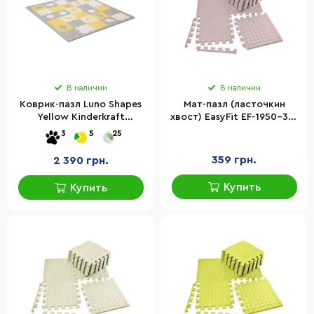
В наличии
В наличии
Коврик-пазл Luno Shapes
Мат-пазл (ласточкин
Yellow Kinderkraft
хвост) EasyFit EF-1950-30-
KPLUSH00YEL0000, 30
BGE 8 шт 30 х 30 см,
3
5
25
элементов
бежевый
359 грн.
2 390 грн.
Купить
Купить