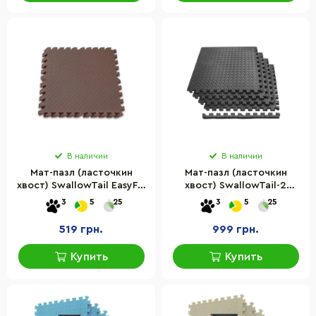
В наличии
В наличии
Мат-пазл (ласточкин
Мат-пазл (ласточкин
хвост) SwallowTail EasyFit
хвост) SwallowTail-2
EF-1950-BN 60 х 60 см,
EasyFit EF-1960-BK, с
3
5
25
3
5
25
коричневый
бортиком
519 грн.
999 грн.
Купить
Купить