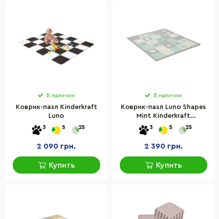
В наличии
В наличии
Коврик-пазл Kinderkraft
Коврик-пазл Luno Shapes
Luno
Mint Kinderkraft
KPLUSH00MIN0000, 30
3
5
25
3
5
25
элементов
2 090 грн.
2 390 грн.
Купить
Купить