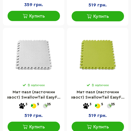
359 грн.
519 грн.
Купить
Купить
В наличии
В наличии
Мат-пазл (ласточкин
Мат-пазл (ласточкин
хвост) SwallowTail EasyFit
хвост) SwallowTail EasyFit
EF-1950-W 60 х 60 см,
EF-1950-Y 60 х 60 см,
3
5
25
3
5
25
белый
желтый
519 грн.
519 грн.
Купить
Купить