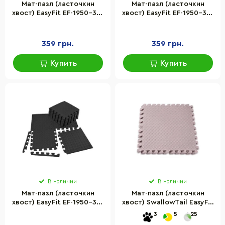
Мат-пазл (ласточкин
Мат-пазл (ласточкин
хвост) EasyFit EF-1950-30-
хвост) EasyFit EF-1950-30-
BN 8 шт 30 х 30 см,
GY 8 шт 30 х 30 см, серый
коричневый
359 грн.
359 грн.
Купить
Купить
В наличии
В наличии
Мат-пазл (ласточкин
Мат-пазл (ласточкин
хвост) EasyFit EF-1950-30-
хвост) SwallowTail EasyFit
BK 8 шт 30 х 30 см,
EF-1950-BGE 60 х 60 см,
3
5
25
черный
бежевый