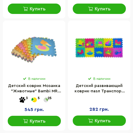
Купить
Купить
В наличии
В наличии
Детский коврик Мозаика
Детский развивающий
"Животные" Bambi MR
коврик-пазл Транспорт
1288, 9 деталей, EVA, 31х31
Bambi EVA0632, 10
3
5
25
см
деталей, 28,5х28,5х0,8 см
282 грн.
545 грн.
Купить
Купить