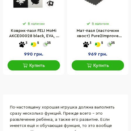
В наличии
В наличии
Коврик-пазл FELI MoMi
Мат-пазл (ласточкин
AKCE00028 black, EVA, 4
хвост) Pure2Improve
элемента, 120x120 см
8719407035400, 30х30х0,9
3
5
25
3
5
25
см
990 грн.
969 грн.
Купить
Купить
По-настоящему хорошая игрушка должна выполнять
сразу несколько функций. Прежде всего – это
развлечение ребёнка, а также его развитие. Если
имеется ещё и обучающая функция, то это вообще