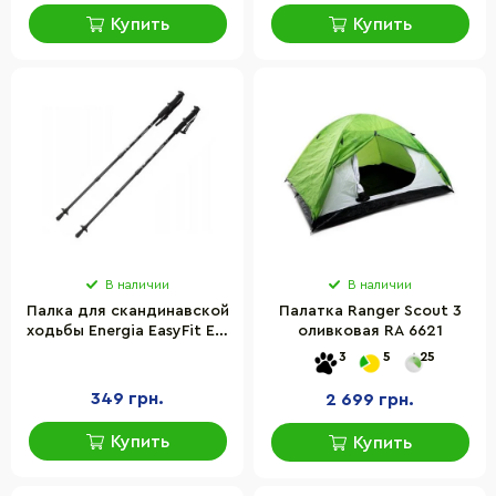
Купить
Купить
В наличии
В наличии
Палка для скандинавской
Палатка Ranger Scout 3
ходьбы Energia EasyFit EF-
оливковая RA 6621
3924-BK, черная
3
5
25
349 грн.
2 699 грн.
Купить
Купить