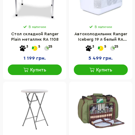
В наличии
В наличии
Стол складной Ranger
Автохолодильник Ranger
Plain металлик RA 1108
Iceberg 19 л белый RA
8848
3
5
25
3
5
25
1 199 грн.
5 499 грн.
Купить
Купить