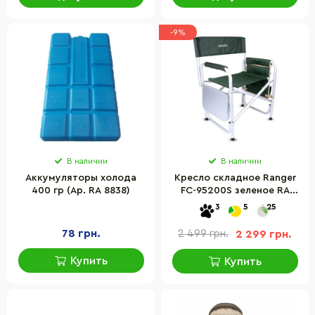
-9%
В наличии
В наличии
Аккумуляторы холода
Кресло складное Ranger
400 гр (Ар. RA 8838)
FC-95200S зеленое RA
2206
3
5
25
78 грн.
2 499 грн.
2 299 грн.
Купить
Купить