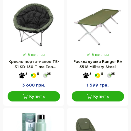
В наличии
В наличии
Кресло портативное TE-
Раскладушка Ranger RA
31 SD-150 Time Eco
5518 Military Steel
4820211100643
3
5
25
3
5
25
3 600 грн.
1 599 грн.
Купить
Купить