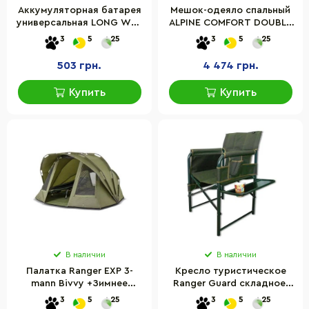
Аккумуляторная батарея
Мешок-одеяло спальный
универсальная LONG WAY
ALPINE COMFORT DOUBLE
6V7Ah-BATTERY
250 Norfin NFL-30240, 220
3
5
25
3
5
25
х 150 см
503 грн.
4 474 грн.
Купить
Купить
В наличии
В наличии
Палатка Ranger EXP 3-
Кресло туристическое
mann Bivvy +Зимнее
Ranger Guard складное,
покрытие (Арт.RA 6611)
до 130 кг
3
5
25
3
5
25