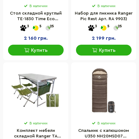
В наличии
В наличии
Стол складной круглый
Набор для пикника Ranger
ТЕ-1830 Time Eco
Pic Rest Арт. RA 9903)
4820211100711 белый
3
5
25
3
5
25
2 160 грн.
2 199 грн.
Купить
Купить
В наличии
В наличии
Комплект мебели
Спальник с капюшоном
складной Ranger TA
U350 NH20MSD07