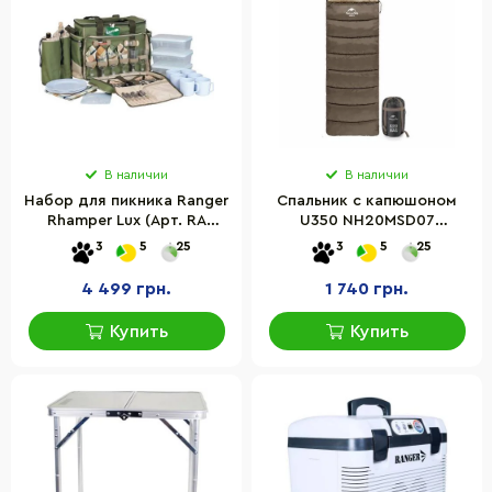
В наличии
В наличии
Набор для пикника Ranger
Спальник с капюшоном
Rhamper Lux (Арт. RA
U350 NH20MSD07
9902)
Naturehike 6927595767221-
3
5
25
3
5
25
R, (1°C), правый,
коричневый
4 499 грн.
1 740 грн.
Купить
Купить