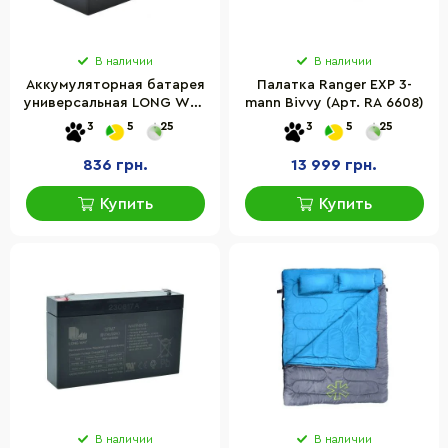
В наличии
В наличии
Аккумуляторная батарея
Палатка Ranger EXP 3-
универсальная LONG WAY
mann Bivvy (Арт. RA 6608)
12V7Ah-BATTERY
3
5
25
3
5
25
836 грн.
13 999 грн.
Купить
Купить
В наличии
В наличии