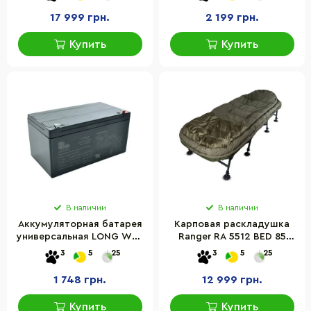
17 999 грн.
2 199 грн.
Купить
Купить
В наличии
В наличии
Аккумуляторная батарея
Карповая раскладушка
универсальная LONG WAY
Ranger RA 5512 BED 85
24V7AH-BATTERY
Kingsize Sleep
3
5
25
3
5
25
1 748 грн.
12 999 грн.
Купить
Купить