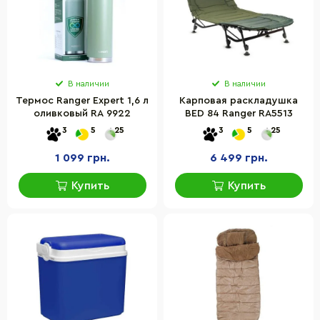
В наличии
В наличии
Термос Ranger Expert 1,6 л
Карповая раскладушка
оливковый RA 9922
BED 84 Ranger RA5513
3
5
25
3
5
25
1 099 грн.
6 499 грн.
Купить
Купить