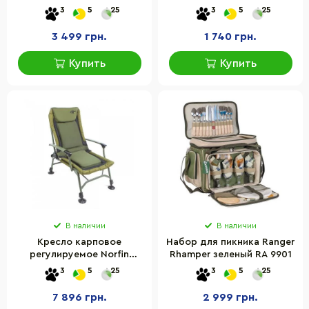
21407+FS21124 металлик
Naturehike 6927595767221-
3
5
25
3
5
25
RA 1102
L, (1°C), левый,
коричневый
3 499 грн.
1 740 грн.
Купить
Купить
В наличии
В наличии
Кресло карповое
Набор для пикника Ranger
регулируемое Norfin
Rhamper зеленый RA 9901
LINCOLN NF-20606
3
5
25
3
5
25
7 896 грн.
2 999 грн.