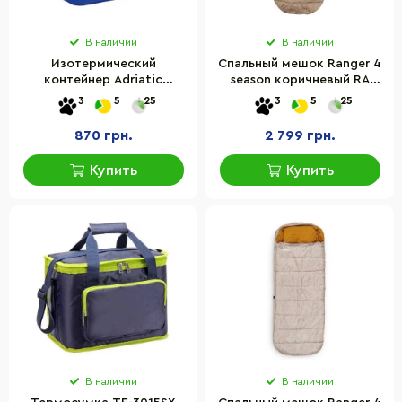
В наличии
В наличии
Изотермический
Спальный мешок Ranger 4
контейнер Adriatic
season коричневый RA
8002936802002, 10 л,
5515
3
5
25
3
5
25
синий
870 грн.
2 799 грн.
Купить
Купить
В наличии
В наличии