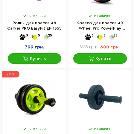
В наличии
В наличии
Ролик для пресса Ab
Колесо для пресса AB
Carver PRO EasyFit EF-1355
Wheel Pro PowerPlay
PP_4326_Black/Red, с
3
5
25
3
5
25
обратным механизмом
799 грн.
976 грн.
680 грн.
Купить
Купить
-31%
В наличии
В наличии