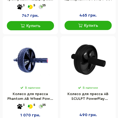
Bambi MS 3537, 31 x 35,5 x
3
5
25
6,5 см
465 грн.
747 грн.
Купить
Купить
В наличии
В наличии
Колесо для пресса
Колесо для пресса AB
Phantom AB Wheel Power
SCULPT PowerPlay
System 4059BK-0
PP_4325, (d17.5см), Black
3
5
25
490 грн.
1 070 грн.