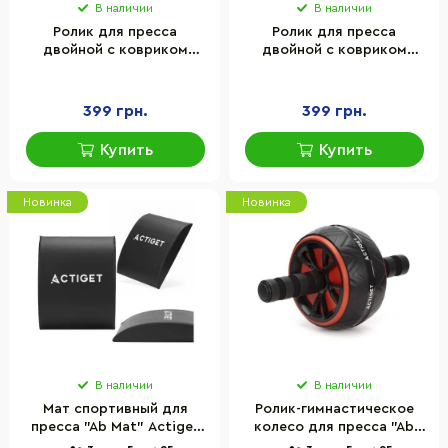
В наличии
В наличии
Ролик для пресса
Ролик для пресса
двойной с ковриком
двойной с ковриком
EasyFit EF-1352-GN,
EasyFit EF-1352-BL, синий
зеленый
399 грн.
399 грн.
Купить
Купить
Новинка
Новинка
В наличии
В наличии
Мат спортивный для
Ролик-гимнастическое
пресса "Ab Mat" Actiget
колесо для пресса "Ab
ACT0141 Black 38x30x7,5
Wheel" Actiget ACT0111