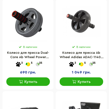
В наличии
В наличии
Колесо для пресса Dual-
Колесо для пресса Ab
Core Ab Wheel Power
Wheel Adidas ADAC-11404
System PS-4042_Grey-
черный, D18 см
3
5
25
3
5
25
Black
690 грн.
1 049 грн.
Купить
Купить