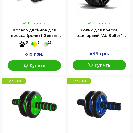
В наличии
В наличии
Колесо двойное для
Ролик для пресса
пресса (ролик) Gemini
одинарный "Ab Roller"
Sport GI-1700BL-2 на
Newt NE-AB-33 до 150 кг
3
5
25
подшипнике усиленное
499 грн.
615 грн.
Купить
Купить
Новинка
Новинка