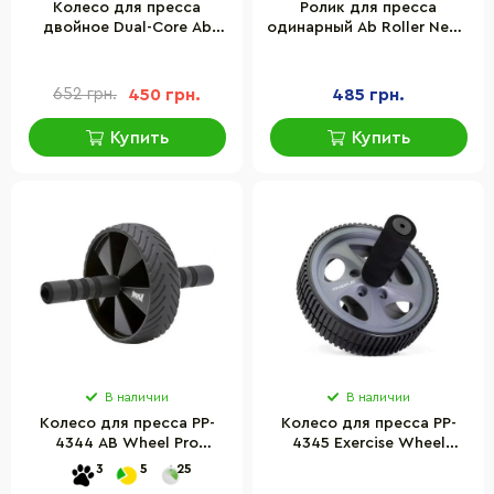
Колесо для пресса
Ролик для пресса
двойное Dual-Core Ab
одинарный Ab Roller Newt
Wheel PowerPlay
NE-F-01BK
PP_4327_Black/Green,
Черно-зеленое
652 грн.
450 грн.
485 грн.
Купить
Купить
В наличии
В наличии
Колесо для пресса PP-
Колесо для пресса PP-
4344 AB Wheel Pro
4345 Exercise Wheel
PowerPlay PP_4344_Black,
PowerPlay PP_4345 Серое
3
5
25
Черное