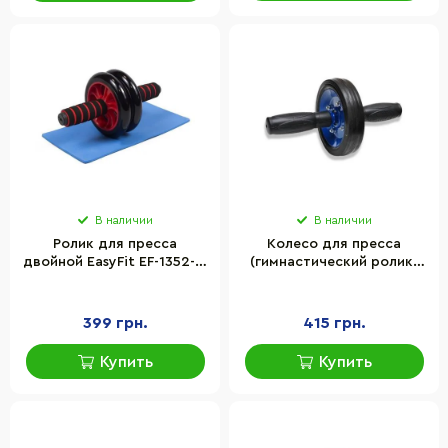
В наличии
В наличии
Ролик для пресса
Колесо для пресса
двойной EasyFit EF-1352-R,
(гимнастический ролик)
с ковриком, Красный
Gemini Sport GI-1700BL, на
подшипнике усиленное
399 грн.
415 грн.
Купить
Купить