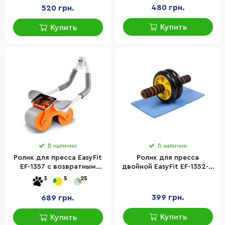
480 грн.
520 грн.
Купить
Купить
В наличии
В наличии
Ролик для пресса EasyFit
Ролик для пресса
EF-1357 с возвратным
двойной EasyFit EF-1352-Y,
механизмом и счетчиком
с ковриком, Желтый
3
5
25
399 грн.
689 грн.
Купить
Купить