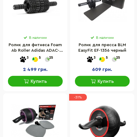
В наличии
В наличии
Ролик для фитнеса Foam
Ролик для пресса BLM
Ab Roller Adidas ADAC-
EasyFit EF-1356 черный
11405 черный 44 x 12,8 x
3
5
25
3
5
25
12,8 см
2 499 грн.
609 грн.
Купить
Купить
-31%