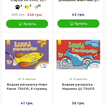
Crayola 04-5900, 32
Домашние животные (у)
страницы
734009
3
5
25
42 грн.
685 грн.
525 грн.
Купить
Купить
В наличии
В наличии
Водная раскраска Море
Водная раскраска :
Ранок 734010, 8 страниц
Машинки (у) 734013
41 грн.
36 грн.