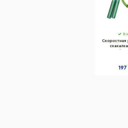
В 
Скоростная 
скакалка
3407(Gre
197