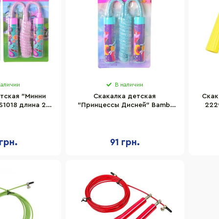
наличии
В наличии
тская "Минни
Скакалка детская
Скак
S1018 длина 2,2
"Принцессы Дисней" Bambi
222
м
LS1019 длина 2,2 м
грн.
91 грн.