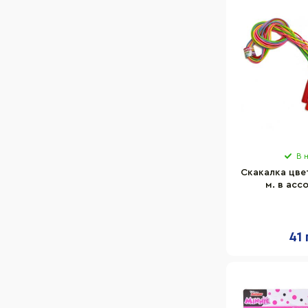
В 
Скакалка цве
м. в асс
41 