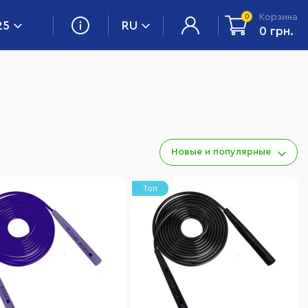
Корзина
0
25
RU
0 грн.
Новые и популярные
Топ