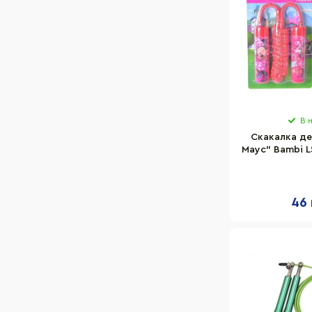
В 
Скакалка де
Маус" Bambi L
46 