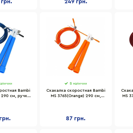
 грн.
249 грн.
наличии
В наличии
ростная Bambi
Скакалка скоростная Bambi
Скак
 290 см, ручка
MS 3765(Orange) 290 см,
MS 3
, веревка
ручка пластик, веревка
+металл
резина+металл
грн.
87 грн.