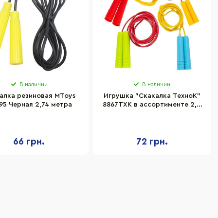
В наличии
В наличии
алка резиновая MToys
Игрушка "Скакалка ТехноК"
95 Черная 2,74 метра
8867TXK в ассортименте 2,2
м
66 грн.
72 грн.