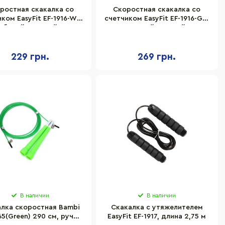
ростная скакалка со
Скоростная скакалка со
ком EasyFit EF-1916-WP,
счетчиком EasyFit EF-1916-GN,
белый-розовый
черный-зеленый
229 грн.
269 грн.
В наличии
В наличии
алка скоростная Bambi
Скакалка с утяжелителем
65(Green) 290 см, ручка
EasyFit EF-1917, длина 2,75 м