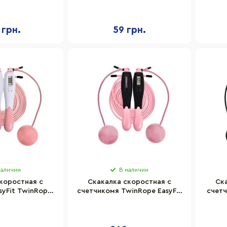
-розовый
 грн.
59 грн.
наличии
В наличии
коростная с
Скакалка скоростная с
Ск
syFit TwinRope
счетчикомя TwinRope EasyFit
счетч
P 2,8 метра
EF-1909-BP 2,8 метра
E