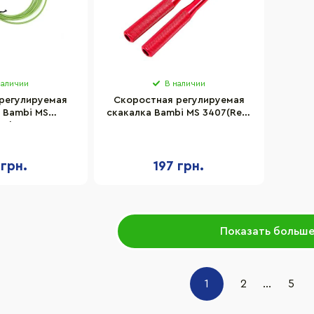
наличии
В наличии
регулируемая
Скоростная регулируемая
 Bambi MS
скакалка Bambi MS 3407(Red)
en) 290 см
290 см
 грн.
197 грн.
Показать больш
1
2
...
5