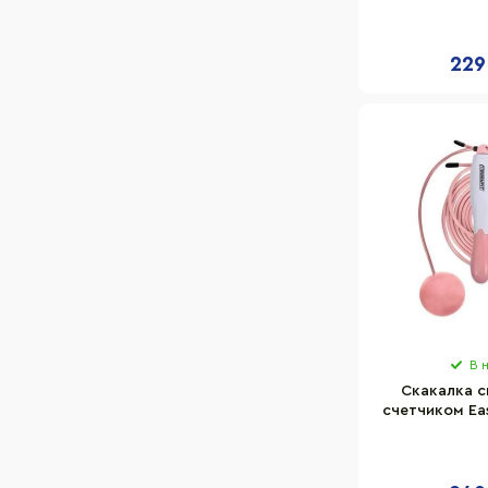
черный
229
В 
Скакалка с
счетчиком Ea
EF-1909-W