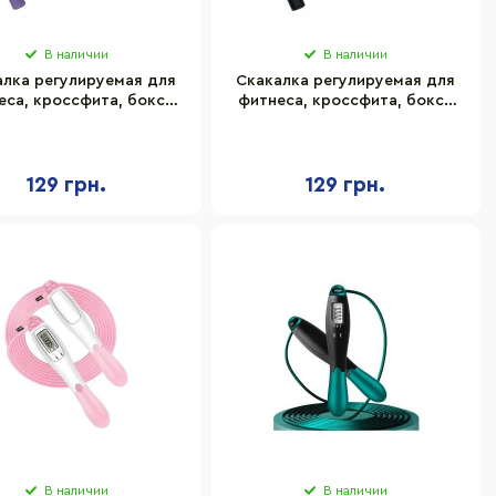
В наличии
В наличии
алка регулируемая для
Скакалка регулируемая для
еса, кроссфита, бокса
фитнеса, кроссфита, бокса
p Newt NE-LG-3567V,
Jump Newt NE-LG-3567BK,
фиолетовая
черная
129 грн.
129 грн.
В наличии
В наличии