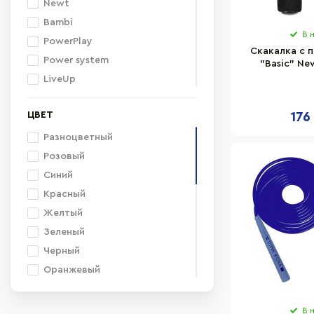
Newt
Bambi
В 
PowerPlay
Скакалка c 
Power system
"Basic" Ne
че
LiveUp
4FIZJO
ЦВЕТ
176
Cornix
Adidas
Разноцветный
EasyFit
Розовый
Nike
Синий
Way4you
Красный
Everlast
Желтый
Sveltus
Зеленый
MadMax
Черный
inSPORTline
Оранжевый
Fitnessport
Разные цвета
Gemini Sport
Фиолетовый
В 