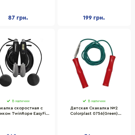
пластик, веревка
резина+металл
87 грн.
199 грн.
В наличии
В наличии
акалка скоростная с
Детская Скакалка №2
иком TwinRope EasyFit
Colorplast 0756(Green)
F-1909-GY 2,8 метра
диаметр 4 мм, длина 260 см,
цветная