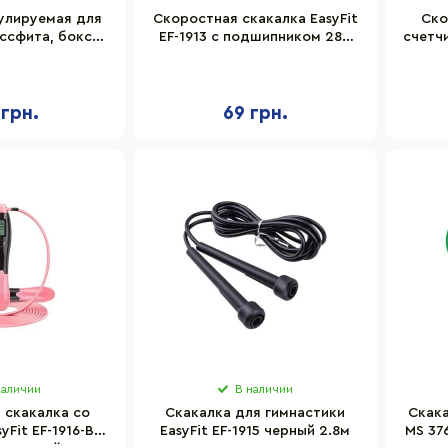
улируемая для
Скоростная скакалка EasyFit
Ско
ссфита, бокса
EF-1913 с подшипником 280
счетчи
E-LG-3567BL,
см
няя
 грн.
69 грн.
наличии
В наличии
 скакалка со
Cкакалка для гимнастики
Скак
Fit EF-1916-BP,
EasyFit EF-1915 черный 2.8м
MS 37