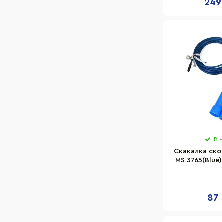
249
В 
Скакалка ско
MS 3765(Blue)
пластик
резина
87 