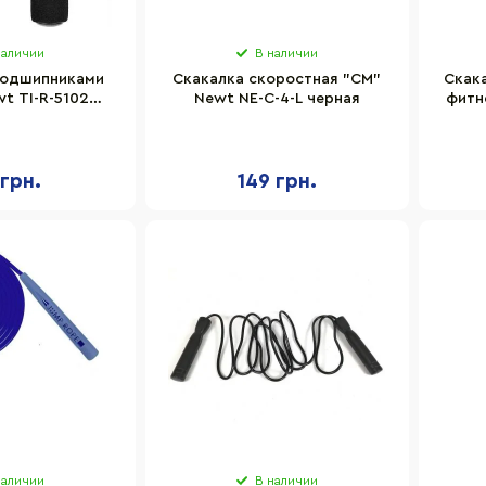
наличии
В наличии
подшипниками
Скакалка скоростная "CM"
Скак
wt TI-R-5102
Newt NE-C-4-L черная
фитн
рная
Jum
 грн.
149 грн.
наличии
В наличии