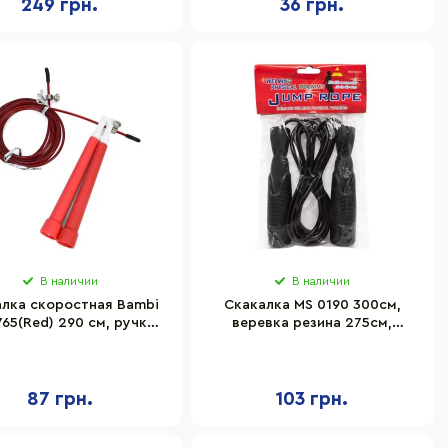
249 грн.
36 грн.
В наличии
В наличии
алка скоростная Bambi
Скакалка MS 0190 300см,
765(Red) 290 см, ручка
веревка резина 275см,
пластик, веревка
пластик.ручки 12,5см,
резина+металл
87 грн.
103 грн.