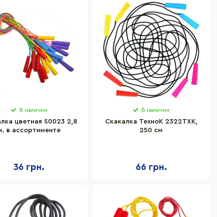
В наличии
В наличии
лка цветная S0023 2,8
Скакалка ТехноК 2322TXK,
м. в ассортименте
250 см
36 грн.
66 грн.