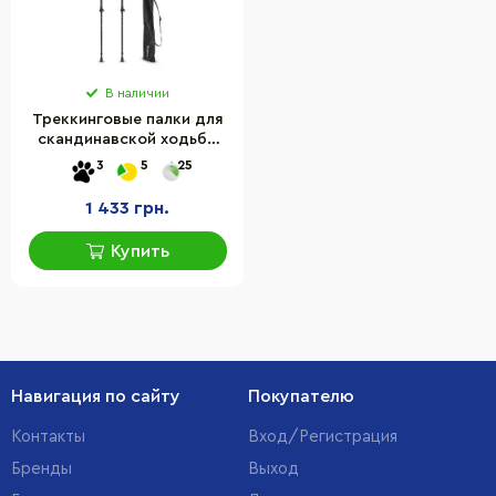
В наличии
Треккинговые палки для
скандинавской ходьбы
Montgato inSPORTline
3
5
25
23356
1 433 грн.
Купить
Навигация по сайту
Покупателю
Контакты
Вход/Регистрация
Бренды
Выход