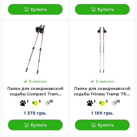
Купить
Купить
В наличии
В наличии
Палки для скандинавской
Палки для скандинавской
ходьбы Compact Tramp
ходьбы Fitness Tramp TRR-
TRR-004
011
3
5
25
3
5
25
1 375 грн.
1 159 грн.
Купить
Купить