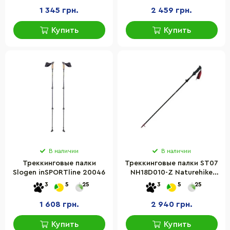
1 345 грн.
2 459 грн.
Купить
Купить
В наличии
В наличии
Треккинговые палки
Треккинговые палки ST07
Slogen inSPORTline 20046
NH18D010-Z Naturehike
6927595748480, 99-115 см,
3
5
25
3
5
25
бордовый
1 608 грн.
2 940 грн.
Купить
Купить