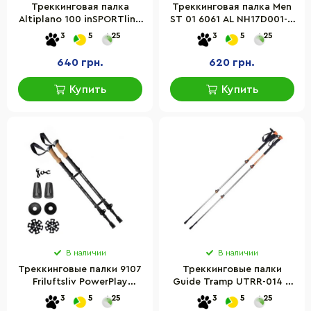
Треккинговая палка
Треккинговая палка Men
Altiplano 100 inSPORTline
ST 01 6061 AL NH17D001-Z
13152-1 синяя
Naturehike 6975641885627
3
5
25
3
5
25
алюминий, черная
640 грн.
620 грн.
Купить
Купить
В наличии
В наличии
Треккинговые палки 9107
Треккинговые палки
Friluftsliv PowerPlay
Guide Tramp UTRR-014 с
PP_9107_FRILUFTSLIV 80 x
фиксацией FlipLock
3
5
25
3
5
25
135 см (пара)