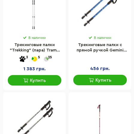
В наличии
В наличии
Трекинговые палки
Трекинговые палки с
"Trekking" (пара) Tramp
прямой ручкой Gemini
UTRR-003 белые 140 см
Sport TG2019-2BL, синий
3
5
25
456 грн.
1 383 грн.
Купить
Купить