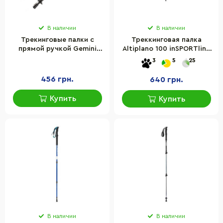
В наличии
В наличии
Трекинговые палки с
Треккинговая палка
прямой ручкой Gemini
Altiplano 100 inSPORTline
Sport TG2019-2GRAY,
13151-1 красная
3
5
25
серый
456 грн.
640 грн.
Купить
Купить
В наличии
В наличии