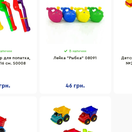
наличии
В наличии
р для попатка,
Лейка "Рыбка" 08091
Детс
16 см. S0008
№2
грн.
46 грн.