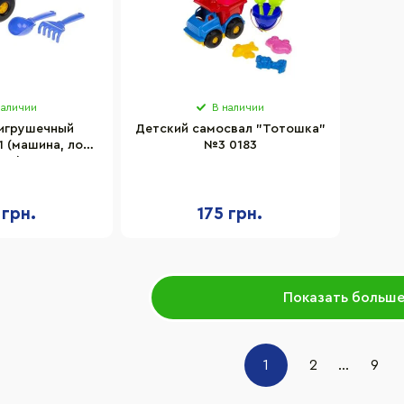
наличии
В наличии
игрушечный
Детский самосвал "Тотошка"
 (машина, лоп.
№3 0183
ЛГ3), 0169
 грн.
175 грн.
Показать больш
1
2
...
9