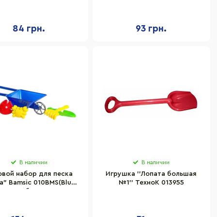
азмер 22х17х12 см
216/2BMS(Blue) размер
22х10х19 см
84 грн.
93 грн.
В наличии
В наличии
овой набор для песка
Игрушка ''Лопата большая
а" Bamsic 010BMS(Blue)
№1'' ТехноК 013955
тка, грабли, 2 пасочки