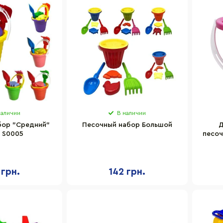
наличии
В наличии
бор "Средний"
Песочный набор Большой
Д
 S0005
песоч
S000
 грн.
142 грн.