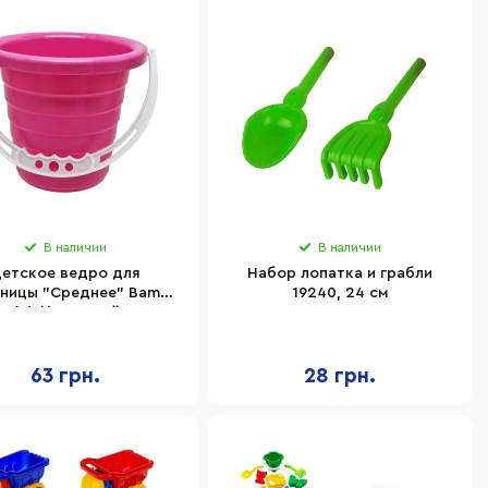
В наличии
В наличии
етское ведро для
Набор лопатка и грабли
ницы "Среднее" Bambi
19240, 24 см
9(Pink) зеленый 14 см
63 грн.
28 грн.