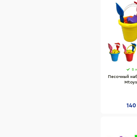
В 
Песочный на
Mtoys
140