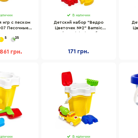
наличии
В наличии
 игр с песком
Детский набор "Ведро
Де
007 Песочные
Цветочек №2" Bamsic
Цв
асы
012/5BMS(Blue) грабли,
012
5
25
лопатка, 2 пасочки
л
171 грн.
861 грн.
наличии
В наличии