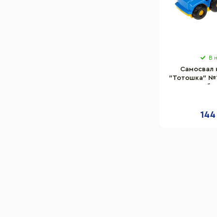
В 
Самосвал 
"Тотошка" №1
и граб. 
144