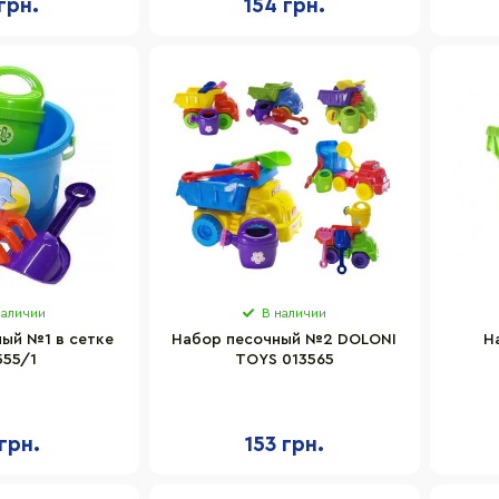
грн.
154 грн.
наличии
В наличии
ый №1 в сетке
Набор песочный №2 DOLONI
Н
555/1
TOYS 013565
грн.
153 грн.