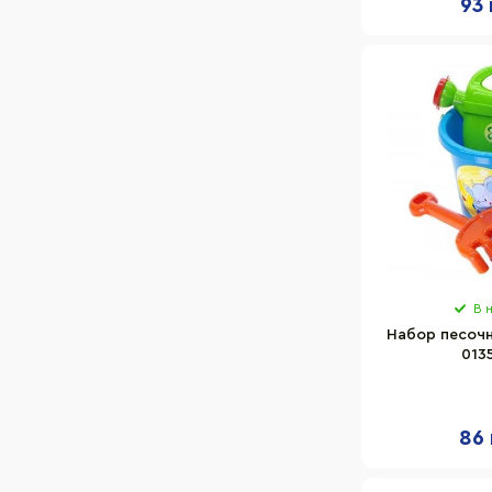
93 
В 
Набор песочн
013
86 