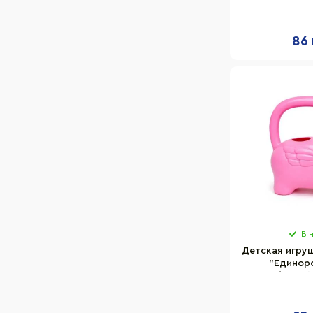
пластик, ра
86 
В 
Детская игру
"Единоро
216/2BMS(P
22х10