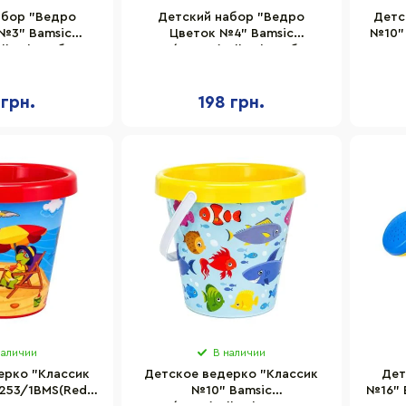
абор "Ведро
Детский набор "Ведро
Детс
№3" Bamsic
Цветок №4" Bamsic
№10" 
llow) грабли,
012/12BMS(Yellow) грабли,
плас
а, лейка
лопатка, машинка
 грн.
198 грн.
наличии
В наличии
ерко "Классик
Детское ведерко "Классик
Дет
253/1BMS(Red)
№10" Bamsic
№16" 