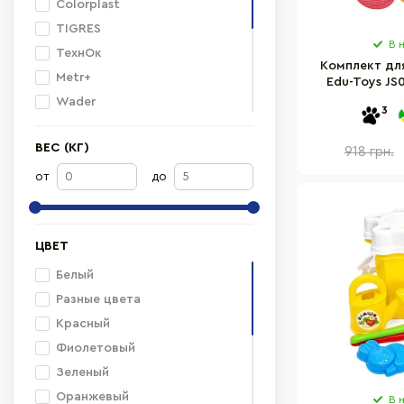
Colorplast
TIGRES
В 
ТехнОк
Комплект для
Metr+
Edu-Toys JS
ч
Wader
3
Edu-Toys
ВЕС (КГ)
Bambi
918 грн.
Klein
от
до
Melissa&Doug
Bamsic
ЦВЕТ
BABY TEAM
Белый
Разные цвета
Красный
Фиолетовый
Зеленый
Оранжевый
В 