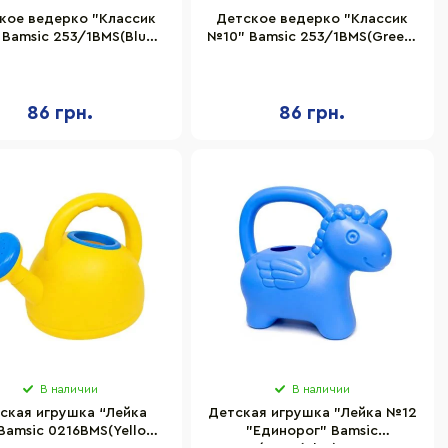
кое ведерко "Классик
Детское ведерко "Классик
Bamsic 253/1BMS(Blue)
№10" Bamsic 253/1BMS(Green)
тик, размер 16х20 см
пластик, размер 16х20 см
86 грн.
86 грн.
В наличии
В наличии
ская игрушка “Лейка
Детская игрушка "Лейка №12
Bamsic 0216BMS(Yellow)
"Единорог" Bamsic