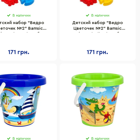
В наличии
В наличии
тский набор "Ведро
Детский набор "Ведро
еточек №2" Bamsic
Цветочек №2" Bamsic
/5BMS(Green) грабли,
012/5BMS(Yellow) грабли,
опатка, 2 пасочки
лопатка, 2 пасочки
171 грн.
171 грн.
В наличии
В наличии