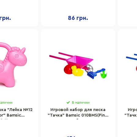
змер 16х20 см
253/1BMS(Yellow) пластик,
р
размер 16х20 см
грн.
86 грн.
наличии
В наличии
шка "Лейка №12
Игровой набор для песка
Игр
г" Bamsic
"Тачка" Bamsic 010BMS(Pink)
"Тачк
ink) размер
лопатка, грабли, 2 пасочки
лопа
х19 см