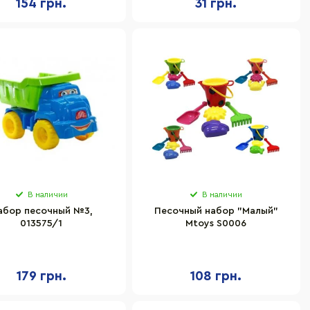
154 грн.
31 грн.
В наличии
В наличии
абор песочный №3,
Песочный набор "Малый"
013575/1
Mtoys S0006
179 грн.
108 грн.