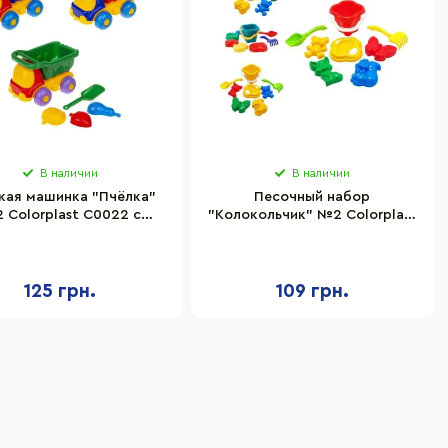
В наличии
В наличии
кая машинка "Пчёлка"
Песочный набор
 Colorplast C0022 с
"Колокольчик" №2 Colorplast
аксессуарами
0985
125 грн.
109 грн.