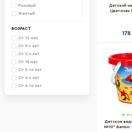
Розовый
Детский н
Цветочек 
Желтый
012/6BMS(Ye
Синий
лопатк
ВОЗРАСТ
Разноцветный
178
Светло-синий
От 12 мес
Светло-зелёный
От 3-х лет
Серый
От 2-х лет
Малиновый
От 18 мес
Голубой
От 5-ти лет
Салатовый
От 4-х лет
Бирюзовый
От 6-ти лет
Сиреневый
Мятный
Коричневый
В 
Бежевый
Детское вед
№10" Bamsic 