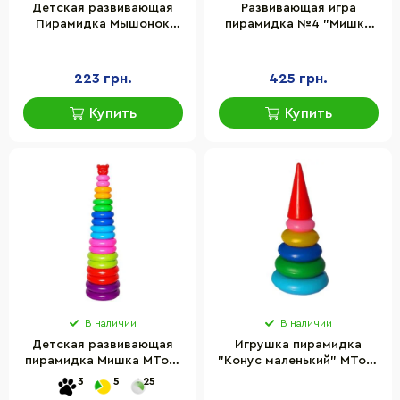
Детская развивающая
Развивающая игра
Пирамидка Мышонок
пирамидка №4 "Мишка
MToys №3 07013 пластик,
большой" MToys 07014
14х14х34 см
пластик
223 грн.
425 грн.
Купить
Купить
В наличии
В наличии
Детская развивающая
Игрушка пирамидка
пирамидка Мишка MToys
"Конус маленький" MToys
№5 07015 разноцветная
11016, 5 колец, пластик
3
5
25