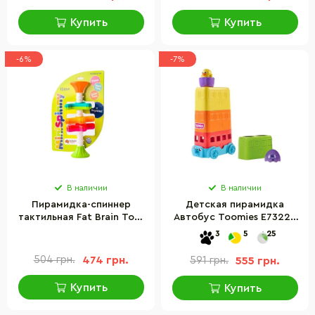
Купить
Купить
-6%
-7%
В наличии
В наличии
Пирамидка-спиннер
Детская пирамидка
тактильная Fat Brain Toys
Автобус Toomies E73220
F134ML MiniSpinny
с цыпленком в яйце
3
5
25
504 грн.
474 грн.
591 грн.
555 грн.
Купить
Купить