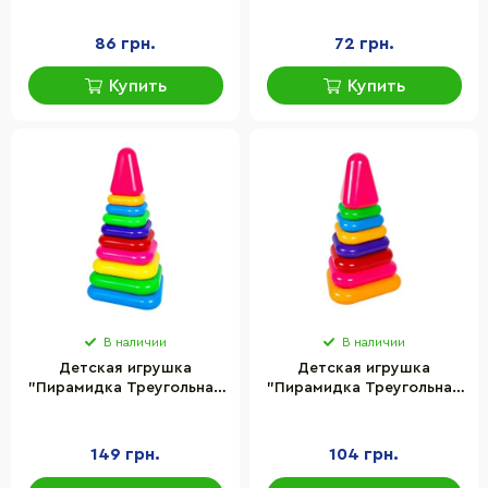
элементов
элементов
86 грн.
72 грн.
Купить
Купить
В наличии
В наличии
Детская игрушка
Детская игрушка
"Пирамидка Треугольная
"Пирамидка Треугольная
№7" Bamsic 1809BMS 9
№6" Bamsic 1810BMS 7
колец разного размера
колец разного размера
149 грн.
104 грн.