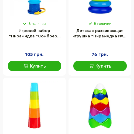
В наличии
В наличии
Игровой набор
Детская развивающая
"Пирамидка "Сомбреро
игрушка "Пирамидка №3"
№2" ТехноК 2674TXK, 6
Colorplast 1-081
элементов
105 грн.
76 грн.
Купить
Купить