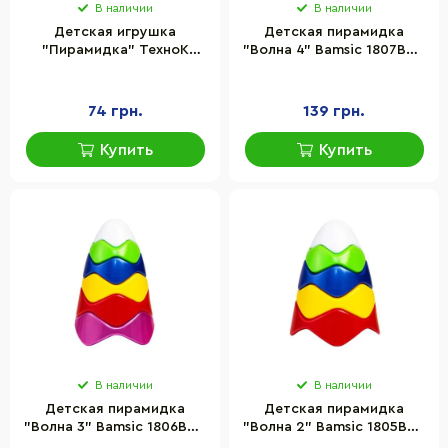
В наличии
В наличии
Детская игрушка
Детская пирамидка
"Пирамидка" ТехноК
"Волна 4" Bamsic 1807BMS
5378TXK из пяти
8 разноцветных
элементов
элементов
74 грн.
139 грн.
Купить
Купить
В наличии
В наличии
Детская пирамидка
Детская пирамидка
"Волна 3" Bamsic 1806BMS
"Волна 2" Bamsic 1805BMS
6 разноцветных
5 разноцветных