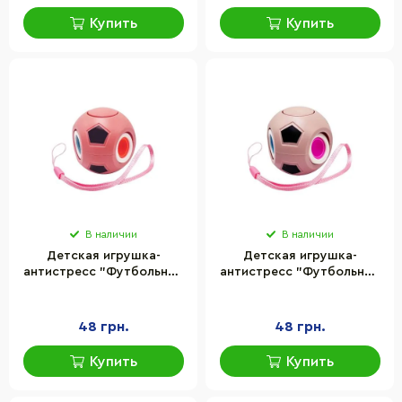
Купить
Купить
В наличии
В наличии
Детская игрушка-
Детская игрушка-
антистресс "Футбольный
антистресс "Футбольный
мяч" Bambi BK168-
мяч" Bambi BK168-
27(Coral) с петелькой
27(Cream) с петелькой
48 грн.
48 грн.
Купить
Купить