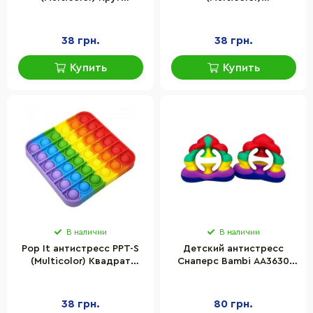
Радужный
Восьмиугольник
Радужный
38 грн.
38 грн.
Купить
Купить
В наличии
В наличии
Pop It антистресс PPT-S
Детский антистресс
(Multicolor) Квадрат
Снаперс Bambi AA3630
Радужный
силикон, размер 6,5×5,5
см
38 грн.
80 грн.