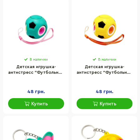
В наличии
В наличии
Детская игрушка-
Детская игрушка-
антистресс "Футбольный
антистресс "Футбольный
мяч" Bambi BK168-
мяч" Bambi BK168-
27(Turquoise) с петелькой
27(Yellow) с петелькой
48 грн.
48 грн.
Купить
Купить