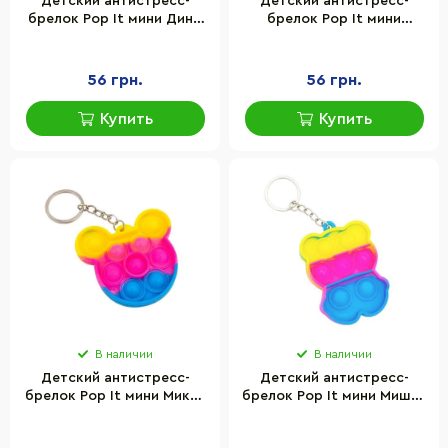
Детский антистресс-
Детский антистресс-
брелок Pop It мини Дино
брелок Pop It мини
Bambi AA3641-5 силикон,
Слоник Bambi AA3641-4
8,3х6,5х1 см
силикон, 5,5х4,3х1 см
56 грн.
56 грн.
Купить
Купить
В наличии
В наличии
Детский антистресс-
Детский антистресс-
брелок Pop It мини Микки
брелок Pop It мини Мишка
Маус Bambi AA3641-3
Bambi AA3641-2 силикон,
силикон, 6х5,8х1 см
6,3х5х1 см