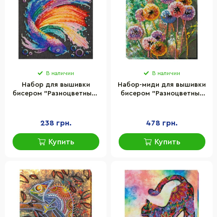
В наличии
В наличии
Набор для вышивки
Набор-миди для вышивки
бисером "Разноцветный"
бисером "Разноцветные
Abris Art AM-245 15х15 см
шары" Abris Art AMB-017
20х20 см
238 грн.
478 грн.
Купить
Купить