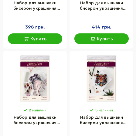
Набор для вышивки
Набор для вышивки
бисером украшения
бисером украшения
"Баланс" Abris Art AD-090
"Аметистовый ирис" Abris
на натуральном холсте
Art AD-200 на
натуральном холсте
398 грн.
414 грн.
Купить
Купить
В наличии
В наличии
Набор для вышивки
Набор для вышивки
бисером украшения
бисером украшения
"Окрыляй" Abris Art AD-
"Тигр" Abris Art AD-210 на
202 на натуральном
натуральном холсте