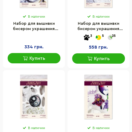
В наличии
В наличии
Набор для вышивки
Набор для вышивки
бисером украшения
бисером украшения
"Золотая пчелка" Abris
"Медуза" Abris Art AD-071
3
5
25
Art AD-066 на
на натуральном холсте
натуральном холсте
334 грн.
558 грн.
Купить
Купить
В наличии
В наличии