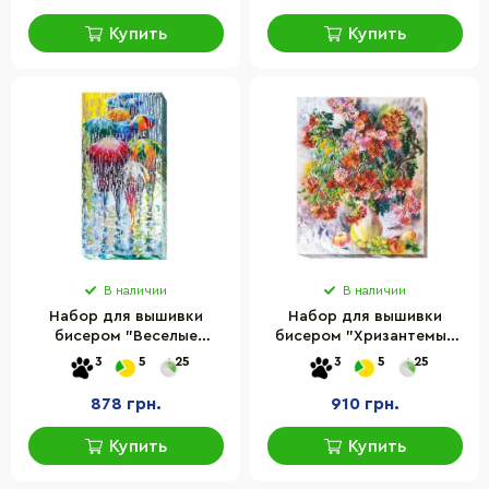
Купить
Купить
В наличии
В наличии
Набор для вышивки
Набор для вышивки
бисером "Веселые
бисером "Хризантемы"
зонтики" Abris Art AB-434
Abris Art AB-490 31х38 см
3
5
25
3
5
25
40х20 см
878 грн.
910 грн.
Купить
Купить