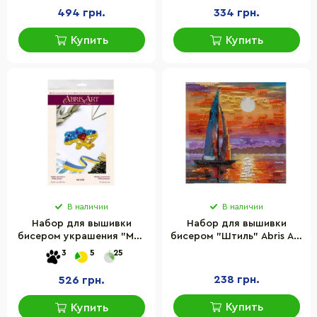
холсте
494 грн.
334 грн.
Купить
Купить
В наличии
В наличии
Набор для вышивки
Набор для вышивки
бисером украшения "Моя
бисером "Штиль" Abris Art
родная" Abris Art AD-224
AM-080 15х15 см
3
5
25
на натуральном холсте
238 грн.
526 грн.
Купить
Купить