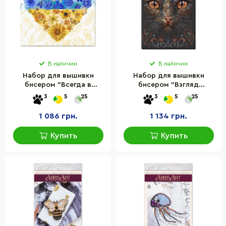
В наличии
В наличии
Набор для вышивки
Набор для вышивки
бисером "Всегда в
бисером "Взгляд
сердце" Abris Art AB-871
колдуньи" Abris Art AB-
3
5
25
3
5
25
33х32 см
900 43х30 см
1 086 грн.
1 134 грн.
Купить
Купить