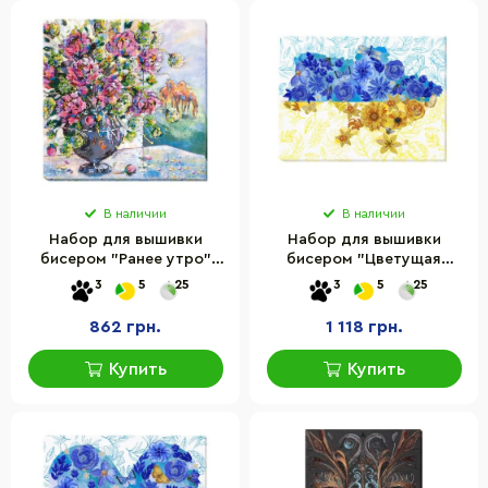
В наличии
В наличии
Набор для вышивки
Набор для вышивки
бисером "Ранее утро"
бисером "Цветущая
Abris Art AB-618 30х30 см
земля" Abris Art AB-870
3
5
25
3
5
25
41х27 см
862 грн.
1 118 грн.
Купить
Купить