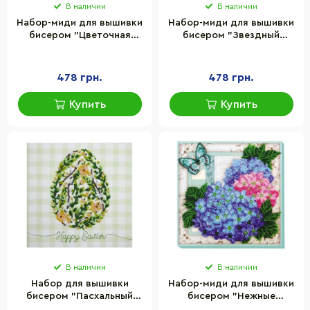
В наличии
В наличии
Набор-миди для вышивки
Набор-миди для вышивки
бисером "Цветочная
бисером "Звездный
феерия" Abris Art AMB-067
вальс" Abris Art AMB-097
20х20 см
20х20 см
478 грн.
478 грн.
Купить
Купить
В наличии
В наличии
Набор для вышивки
Набор-миди для вышивки
бисером "Пасхальный
бисером "Нежные
первоцвет" Abris Art AM-
гортензии" Abris Art AMB-