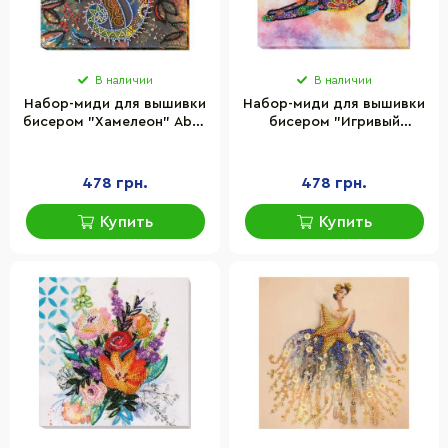
В наличии
В наличии
Набор-миди для вышивки
Набор-миди для вышивки
бисером "Хамелеон" Abris
бисером "Игривый
Art AMB-034 20х20 см
котенок" Abris Art AMB-
060 20х20 см
478 грн.
478 грн.
Купить
Купить