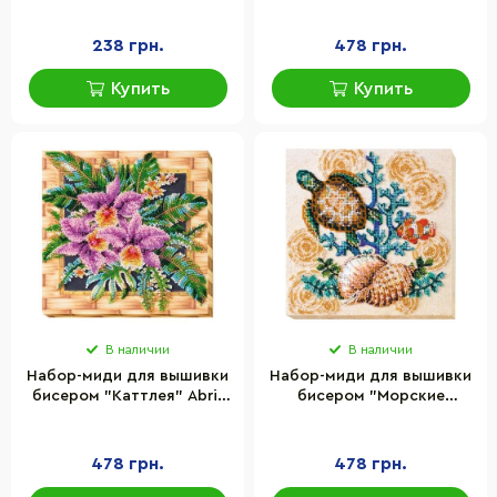
242 на натуральном
004 на натуральном
холсте
холсте
238 грн.
478 грн.
Купить
Купить
В наличии
В наличии
Набор-миди для вышивки
Набор-миди для вышивки
бисером "Каттлея" Abris
бисером "Морские
Art AMB-027 на
жители" Abris Art AMB-030
натуральном холсте
на натуральном холсте
478 грн.
478 грн.