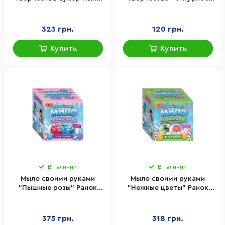
из глубин Океана ZIRKA
мыло" Danko Toys (5881)
91169
DFM-01-01-03U Укр
323 грн.
120 грн.
Купить
Купить
В наличии
В наличии
Мыло своими руками
Мыло своими руками
"Пышные розы" Ранок
"Нежные цветы" Ранок
15130045 с эфирным
15130046 с эфирным
маслом
маслом
375 грн.
318 грн.