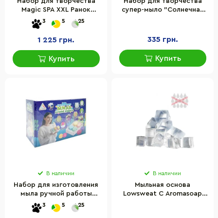
Набор для творчества
Набор для творчества
Magic SPA XXL Ранок
супер-мыло "Солнечная
10100613 натуральные
поляна" ZIRKA 158115
3
5
25
компоненты
335 грн.
1 225 грн.
Купить
Купить
В наличии
В наличии
Набор для изготовления
Мыльная основа
мыла ручной работы
Lowsweat C Аromasoap
Глицериновый Alexes SBM-
5924-9031 прозрачная,
3
5
25
002
антиконденсат, 500 г