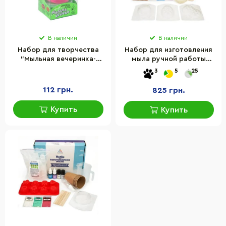
В наличии
В наличии
Набор для творчества
Набор для изготовления
"Мыльная вечеринка-
мыла ручной работы
розовый динозавр"
Массажный Alexes SBM-
3
5
25
Strateg 32106ST 2 массы
007
и игрушка
112 грн.
825 грн.
Купить
Купить