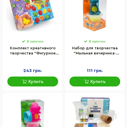
В наличии
В наличии
Комплект креативного
Набор для творчества
творчества "Фигурное
"Мыльная вечеринка-
мыло" Danko Toys DFM-02-
голубой динозавр"
02U укр, большой
Strateg 32107ST 2 массы
и игрушка
243 грн.
111 грн.
Купить
Купить