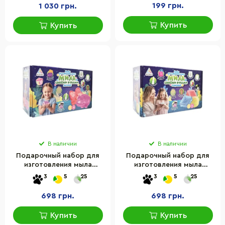
199 грн.
1 030 грн.
Купить
Купить
В наличии
В наличии
Подарочный набор для
Подарочный набор для
изготовления мыла
изготовления мыла
ручной работы Alexes
ручной работы Alexes
3
5
25
3
5
25
SBM-003 Детский
SBM-004 Стартовый
698 грн.
698 грн.
Купить
Купить