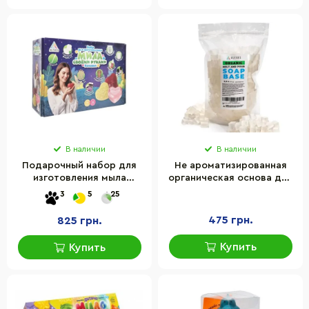
В наличии
В наличии
Подарочный набор для
Не ароматизированная
изготовления мыла
органическая основа для
ручной работы Любовь
мыла Alexes SBM-008, 900
3
5
25
Alexes SBM-005
г
475 грн.
825 грн.
Купить
Купить