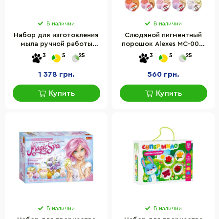
В наличии
В наличии
Набор для изготовления
Слюдяной пигментный
мыла ручной работы
порошок Alexes MC-002,
Органический Alexes SBM-
24 банки по 2,8 грамм
3
5
25
3
5
25
001
1 378 грн.
560 грн.
Купить
Купить
В наличии
В наличии