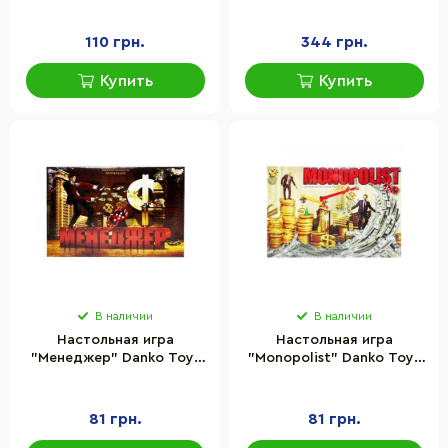
экономическая
языке
110 грн.
344 грн.
Купить
Купить
В наличии
В наличии
Настольная игра
Настольная игра
"Менеджер" Danko Toys
"Monopolist" Danko Toys
DTG28-U на украинском
SPG08-02-U на
языке
украинском языке
81 грн.
81 грн.