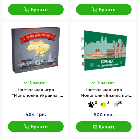
Купить
Купить
В наличии
В наличии
Настольная игра
Настольная игра
"Монополия Украина"
"Монополия Бизнес по-
Artos Games 0734ATS 30
Днепровски" FlixPlay PLR-
3
5
25
карточек на право
0029 украинский язык
собственности
454 грн.
800 грн.
Купить
Купить