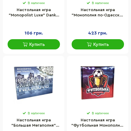
В наличии
В наличии
Настольная игра
Настольная игра
"Monopolist Luxe" Danko
"Монополия по-Одесски"
Toys (4860) G-MonP-01-01U
Strateg 30318 фишки,
на украинском языке
кубики, деньги, игровые
дома
106 грн.
423 грн.
Купить
Купить
В наличии
В наличии
Настольная игра
Настольная игра
"Большая Мегаполия"
"Футбольная Монополия"
Strateg 515
Strateg 716 на украинском