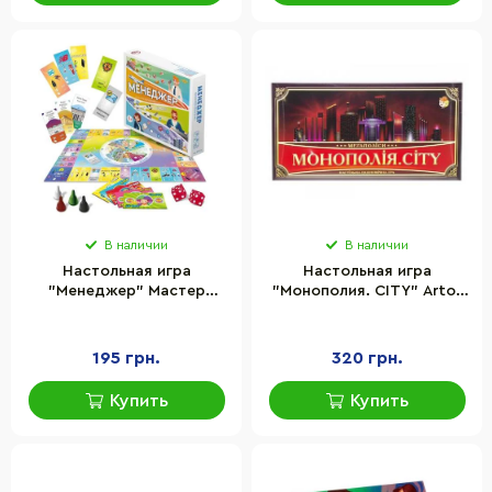
В наличии
В наличии
Настольная игра
Настольная игра
"Менеджер" Мастер
"Монополия. CITY" Artos
MKB0114 игровое поле,
Games 1137ATS фишки,
карточки, фишки, кубик
кубик, поле, валюта,
карточки
195 грн.
320 грн.
Купить
Купить