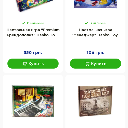
В наличии
В наличии
Настольная игра "Premium
Настольная игра
Брендополия" Danko Toys
"Менеджер" Danko Toys
G-BrP-01-01U на
DTG7-U на украинском
украинском языке
языке
350 грн.
106 грн.
Купить
Купить