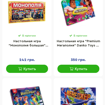
В наличии
В наличии
Настольная игра
Настольная игра "Premium
"Монополия большая"
Мегаполия" Danko Toys G-
Strateg 693ST на
MP-01-01U на украинском
украинском языке
языке
242 грн.
350 грн.
Купить
Купить