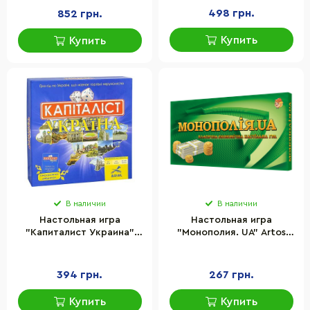
фишки
498 грн.
852 грн.
Купить
Купить
В наличии
В наличии
Настольная игра
Настольная игра
"Капиталист Украина"
"Монополия. UA" Artos
Arial 910824 с
Games 0192 игровые
экскурсионным
деньги, 4 фишки, 2 кубика
справочником
394 грн.
267 грн.
Купить
Купить