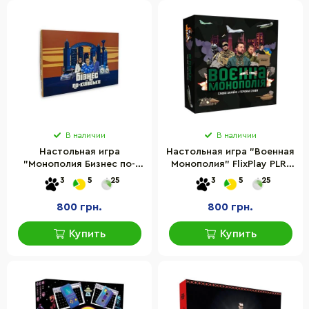
В наличии
В наличии
Настольная игра
Настольная игра "Военная
"Монополия Бизнес по-
Монополия" FlixPlay PLR-
Киевски" FlixPlay PLR-0028
0025 игровые деньги,
3
5
25
3
5
25
украинский язык
карточки, фишки
800 грн.
800 грн.
Купить
Купить