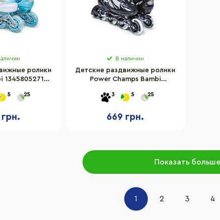
наличии
В наличии
вижные ролики
Детские раздвижные ролики
i 1345805271
Power Champs Bambi
р 29-33
1608480032 размер 29-33
5
25
3
5
25
 грн.
669 грн.
Показать больш
1
2
3
4