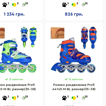
 колеса PU, со светом
3
5
25
3
5
25
1 234 грн.
826 грн.
В наличии
В наличии
ики раздвижные Profi
Ролики раздвижные Profi
0-M-BL размер(35-38)
A4145-M-BL размер(35-38)
3
5
25
3
5
25