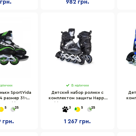
 грн.
982 грн.
наличии
В наличии
ньки SportVida
Детский набор ролики с
Дет
34 размер 31-34
комплектом защиты Happy
ком
een-White
Bambi 2081962070 размер 29-
Spor
5
25
3
5
25
33 защита, шлем
2
9 грн.
1 267 грн.