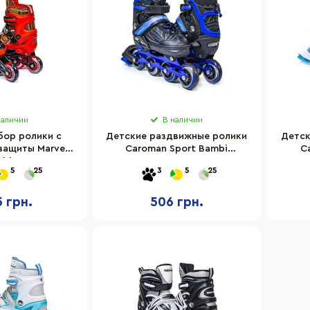
наличии
В наличии
бор ролики с
Детские раздвижные ролики
Детск
защиты Marvel
Caroman Sport Bambi
C
mbi 748179468
503752028-S размер 27-31
240
5
25
3
5
25
р 35-38
5 грн.
506 грн.