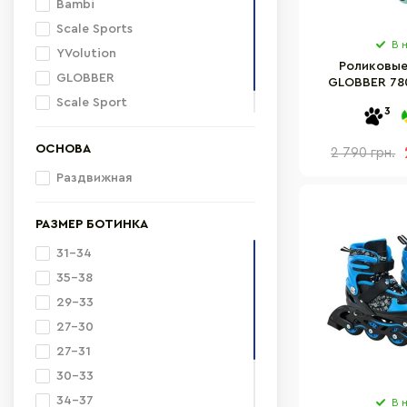
Bambi
Scale Sports
В 
YVolution
Роликовые
GLOBBER
GLOBBER 78
зеленые р.26-
Scale Sport
3
EXTREME
ОСНОВА
2 790 грн.
Раздвижная
РАЗМЕР БОТИНКА
31-34
35-38
29-33
27-30
27-31
30-33
34-37
В 