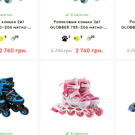
наличии
В наличии
 коньки 2в1
Роликовые коньки 2в1
Ро
0-206 мятно-
GLOBBER 783-206 мятно-
GLOBB
29, до 20кг, 3+
зеленые р.30-33, до 60кг, 5+
р
5
25
3
5
25
2 760 грн.
2 760 грн.
2 790 грн.
2 7
наличии
В наличии