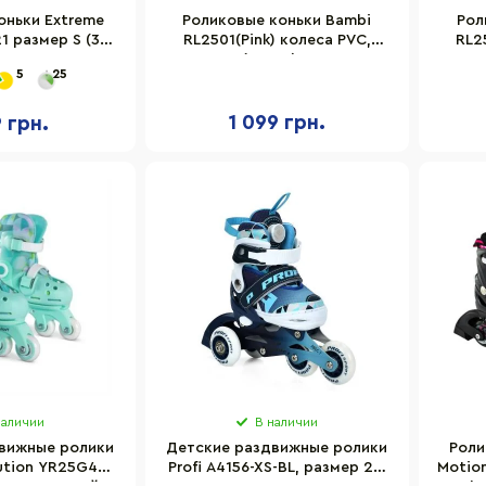
оньки Extreme
Роликовые коньки Bambi
Рол
1 размер S (30-
RL2501(Pink) колеса PVC,
RL2
PU, со светом
размер S (30-33), со светом
разме
5
25
1 099 грн.
9 грн.
наличии
В наличии
вижные ролики
Детские раздвижные ролики
Роли
ution YR25G4
Profi A4156-XS-BL, размер 27-
Motio