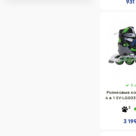
931
Голубой
Желтый
Бело-синий
Мятный
Розовый
Черно-красный
Салатовый
Бирюзовый
Серый
В 
Роликовые ко
4 в 1 SV-LG00
Black-Gr
3
3 19