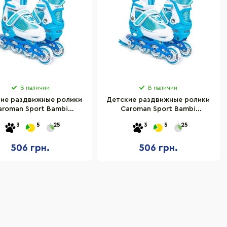
В наличии
В наличии
ие раздвижные ролики
Детские раздвижные ролики
aroman Sport Bambi
Caroman Sport Bambi
916541 размер 27-31
1859825910 размер 31-35
3
5
25
3
5
25
506 грн.
506 грн.