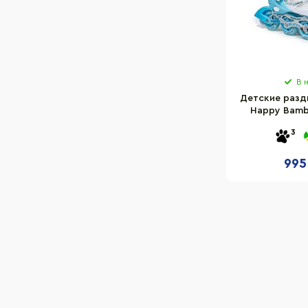
В 
Детские разд
Happy Bamb
разме
3
995