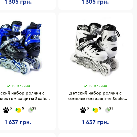
1 305 грн.
1 305 грн.
В наличии
В наличии
ский набор ролики с
Детский набор ролики с
плектом защиты Scale
комплектом защиты Scale
ts LFC905SBLUE размер
Sports LFC905SWHITE размер
3
5
25
3
5
25
9-33 защита, шлем
29-33 защита, шлем
1 637 грн.
1 637 грн.