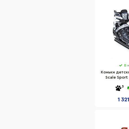
В 
Коньки детск
Scale Sport
черные, р
3
1 32