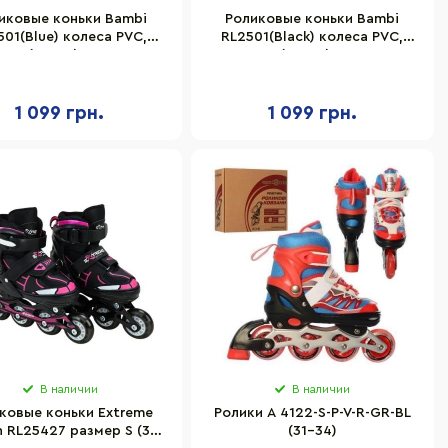
иковые коньки Bambi
Роликовые коньки Bambi
501(Blue) колеса PVC,
RL2501(Black) колеса PVC,
р S (30-33), со светом
размер S (30-33), со светом
1 099 грн.
1 099 грн.
В наличии
В наличии
ковые коньки Extreme
Ролики A 4122-S-P-V-R-GR-BL
n RL25427 размер S (30-
(31-34)