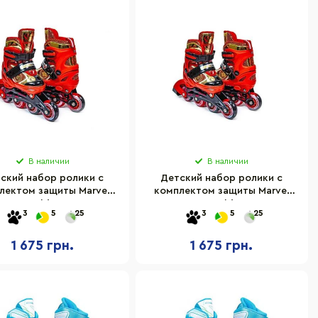
В наличии
В наличии
ский набор ролики с
Детский набор ролики с
лектом защиты Marvel
комплектом защиты Marvel
 Man Bambi 1743829779
Iron Man Bambi 30782585
3
5
25
3
5
25
размер 27-30
размер 31-34
1 675 грн.
1 675 грн.