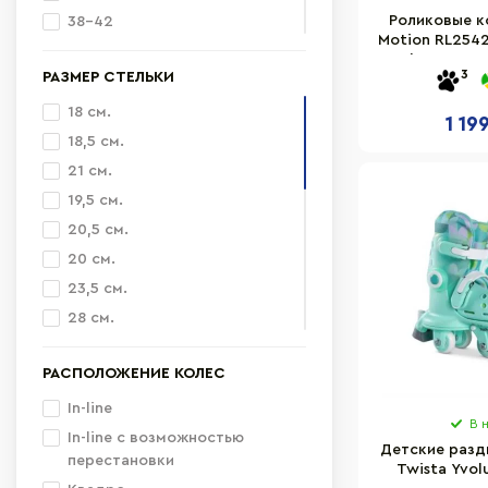
Роликовые к
38-42
Motion RL2542
38-41
33), колеса 
3
РАЗМЕР СТЕЛЬКИ
24-28
41-44
18 см.
1 19
43-46
18,5 см.
26-29
21 см.
19,5 см.
20,5 см.
20 см.
23,5 см.
28 см.
26,5 см.
РАСПОЛОЖЕНИЕ КОЛЕС
23,5 см
20,5 см
In-line
В 
20,6 см
In-line с возможностью
Детские разд
перестановки
28,5 см
Twista Yvol