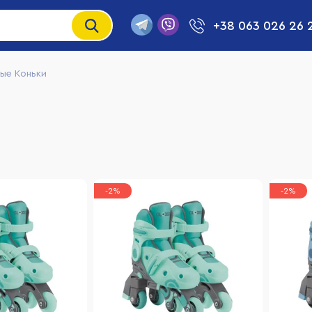
+38 063 026 26 
ые Коньки
-2%
-2%