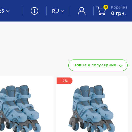
Корзина
0
25
RU
0 грн.
Новые и популярные
-2%