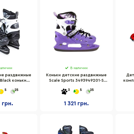
наличии
В наличии
ие раздвижные
Коньки детские раздвижные
Дет
 Black коньки
Scale Sports 3493949201-S
комп
азмер 29-33
размер 29-33
Iron
5
25
3
5
25
1 грн.
1 321 грн.