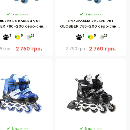
В наличии
В наличии
ликовые коньки 2в1
Роликовые коньки 2в1
ER 780-200 серо-синие
GLOBBER 783-200 серо-синие
.26-29, до 20кг, 3+
р.30-33, до 60кг, 5+
3
5
25
3
5
25
2 760 грн.
2 760 грн.
90 грн.
2 790 грн.
В наличии
В наличии