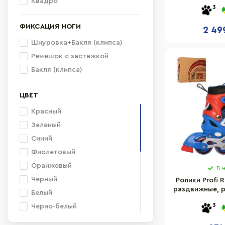
размер 24-
Квадро
27 см
3
16 см.
ФИКСАЦИЯ НОГИ
2 49
20,6 cм
Шнуровка+Бакля (клипса)
29,5 см
Ремешок с застежкой
24 см
Бакля (клипса)
26-29
30-33
ЦВЕТ
Красный
Зеленый
Синий
Фиолетовый
Оранжевый
В 
Черный
Ролики Profi R
раздвижные, р
Белый
3
Черно-белый
Разные цвета