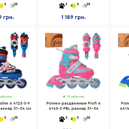
28 салатовый
30
33),
5
25
3
5
25
9 грн.
1 189 грн.
наличии
В наличии
oller A 4123-S-V
Ролики раздвижные Profi A
Рол
азмер 31-34 см
4140-S-PBL размер 31-34
A414
5
25
3
5
25