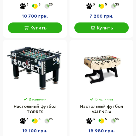
стола 121,5х61х81 см,
3
5
25
3
5
25
материал МДФ
10 700 грн.
7 200 грн.
Купить
Купить
В наличии
В наличии
Настольный футбол
Настольный футбол
TORRES
VALENCIA
3
5
25
3
5
25
19 100 грн.
18 980 грн.