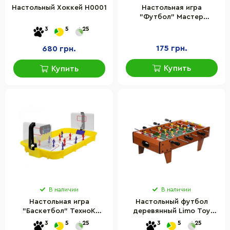
Настольный Хоккей H0001
Настольная игра
"Футбол" Мастер
MKT0103
3
5
25
175 грн.
680 грн.
Купить
Купить
В наличии
В наличии
Настольная игра
Настольный футбол
"Баскетбол" ТехноК
деревянный Limo Toy
0342TXK
2035N на штангах
3
5
25
3
5
25