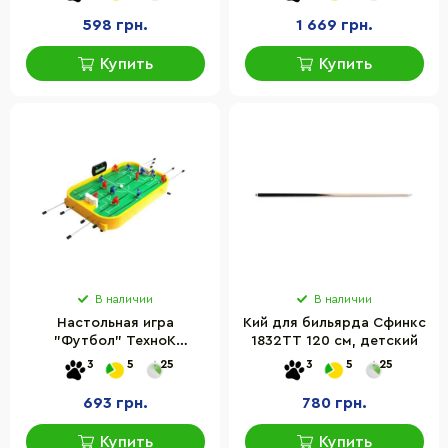
598 грн.
1 669 грн.
Купить
Купить
В наличии
В наличии
Настольная игра
Кий для бильярда Сфинкс
"Футбол" ТехноК
1832TT 120 см, детский
0021TXK
3
5
25
3
5
25
693 грн.
780 грн.
Купить
Купить