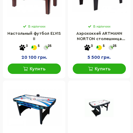
В наличии
В наличии
Настольный футбол ELVIS
Аэрохоккей ARTMANN
II
NORTON столешница
107х54х30,5 см, материал
3
5
25
3
5
25
стола МДФ
20 100 грн.
5 500 грн.
Купить
Купить