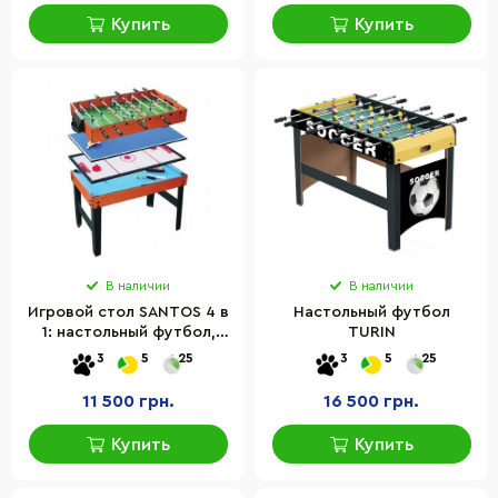
Купить
Купить
В наличии
В наличии
Игровой стол SANTOS 4 в
Настольный футбол
1: настольный футбол,
TURIN
тенис, бильярд,
3
5
25
3
5
25
аэрохоккей, материал
МДФ
11 500 грн.
16 500 грн.
Купить
Купить