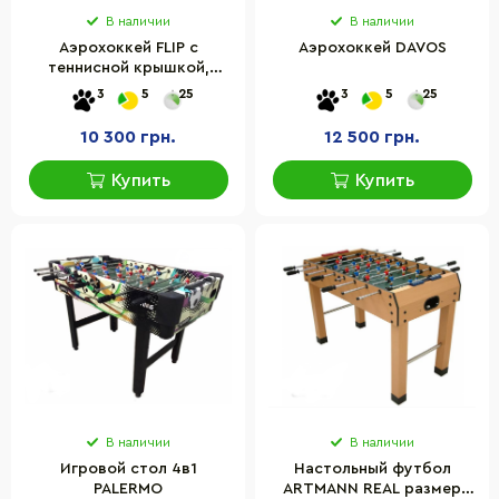
В наличии
В наличии
Аэрохоккей FLIP с
Аэрохоккей DAVOS
теннисной крышкой,
168х81х81 см
3
5
25
3
5
25
10 300 грн.
12 500 грн.
Купить
Купить
В наличии
В наличии
Игровой стол 4в1
Настольный футбол
PALERMO
ARTMANN REAL размер