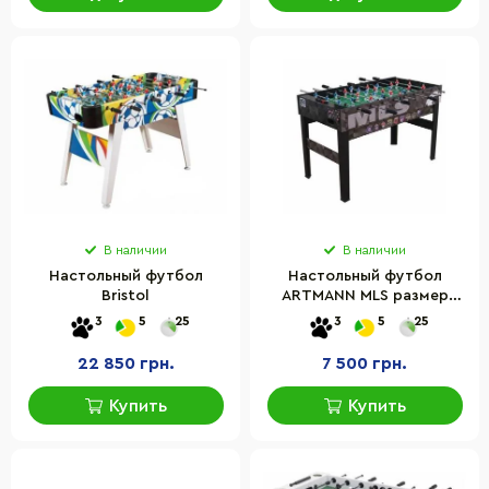
В наличии
В наличии
Настольный футбол
Настольный футбол
Bristol
ARTMANN MLS размер
стола 121х61х79 см,
3
5
25
3
5
25
материал МДФ
22 850 грн.
7 500 грн.
Купить
Купить