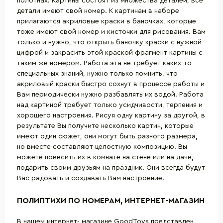
полотнах. Картины состоят из множества деталей, все
детали имеют свой номер. К картинам в наборе
прилагаются акриловые краски в баночках, которые
тоже имеют свой номер и кисточки для рисования. Вам
только и нужно, что открыть баночку краски с нужной
цифрой и закрасить этой краской фрагмент картины с
таким же номером. Работа эта не требует каких-то
специальных знаний, нужно только помнить, что
акриловый краски быстро сохнут в процессе работы и
Вам периодически нужно разбавлять их водой. Работа
над картиной требует только усидчивости, терпения и
хорошего настроения. Рисуя одну картину за другой, в
результате Вы получите несколько картин, которые
имеют один сюжет, они могут быть разного размера,
но вместе составляют целостную композицию. Вы
можете повесить их в комнате на стене или на даче,
подарить своим друзьям на праздник. Они всегда будут
Вас радовать и создавать Вам настроение!
ПОЛИПТИХИ ПО НОМЕРАМ, ИНТЕРНЕТ-МАГАЗИН
В нашем интернет- магазине GoodToys представлен