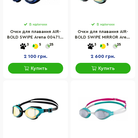
В наличии
В наличии
Очки для плавания AIR-
Очки для плавания AIR-
BOLD SWIPE Arena 004714-
BOLD SWIPE MIRROR Arena
103 синий, черный, OSFM
006832-100 темно-серый,
3
5
25
3
5
25
OSFM
2 100 грн.
2 600 грн.
Купить
Купить