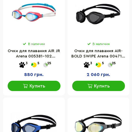
В наличии
В наличии
Очки для плавания AIR JR
Очки для плавания AIR-
Arena 005381-102
BOLD SWIPE Arena 004714-
розовый, OSFM
102 черный дымчатый,
3
5
25
3
5
25
OSFM
880 грн.
2 060 грн.
Купить
Купить