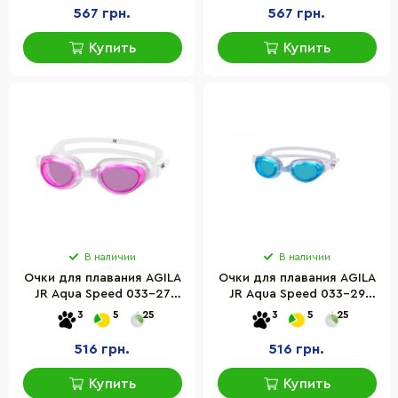
567 грн.
567 грн.
Купить
Купить
В наличии
В наличии
Очки для плавания AGILA
Очки для плавания AGILA
JR Aqua Speed 033-27
JR Aqua Speed 033-29
розовый, прозрачный,
голубой, прозрачный,
3
5
25
3
5
25
OSFM
OSFM
516 грн.
516 грн.
Купить
Купить