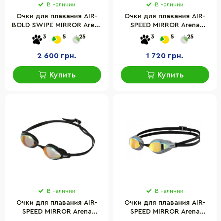
В наличии
В наличии
Очки для плавания AIR-
Очки для плавания AIR-
BOLD SWIPE MIRROR Arena
SPEED MIRROR Arena
006832-300 желтый,
003151-104 серебристо-
3
5
25
3
5
25
бирюзовый, черный, OSFM
бирюзовый, OSFM
2 600 грн.
1 720 грн.
Купить
Купить
В наличии
В наличии
Очки для плавания AIR-
Очки для плавания AIR-
SPEED MIRROR Arena
SPEED MIRROR Arena
003151-200 желтый,
003151-201 желтый,