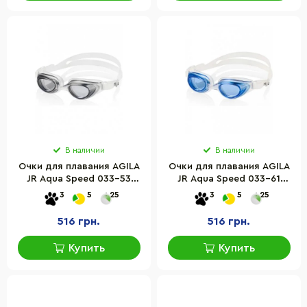
В наличии
В наличии
Очки для плавания AGILA
Очки для плавания AGILA
JR Aqua Speed 033-53
JR Aqua Speed 033-61
черный, прозрачный,
синий, прозрачный, OSFM
3
5
25
3
5
25
OSFM
516 грн.
516 грн.
Купить
Купить