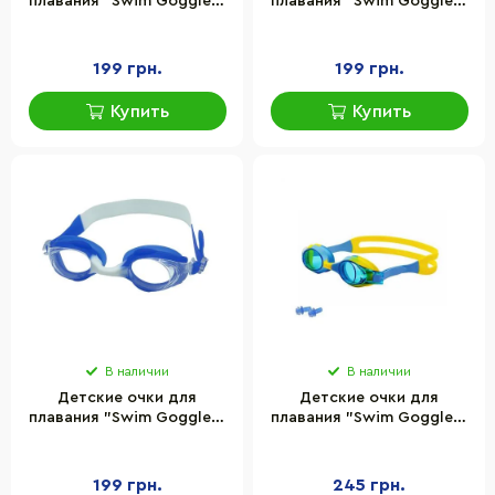
плавания "Swim Goggles"
плавания "Swim Goggles"
Newt NE-PL-55-MLT-BK
Newt NE-PL-55-MLT-BL
серо-белый
желто-голубой
199 грн.
199 грн.
Купить
Купить
В наличии
В наличии
Детские очки для
Детские очки для
плавания "Swim Goggles"
плавания "Swim Goggles"
Newt NE-PL-55-MLT-BW
Newt NE-PL-56-MLTBL
сине-белый
мультицвет
199 грн.
245 грн.