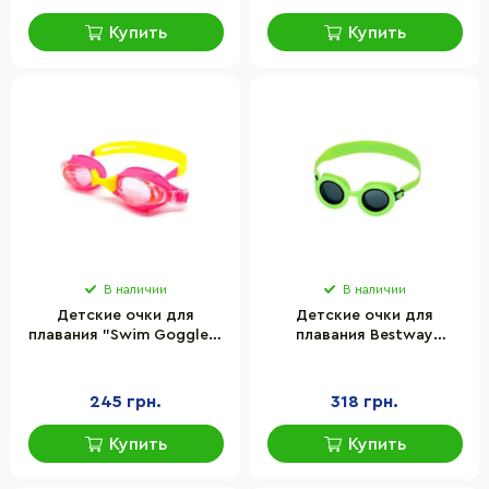
Купить
Купить
В наличии
В наличии
Детские очки для
Детские очки для
плавания "Swim Goggles"
плавания Bestway
Newt NE-PL-56-MLTP
21178BW(Green) зеленый
мультицвет
245 грн.
318 грн.
Купить
Купить