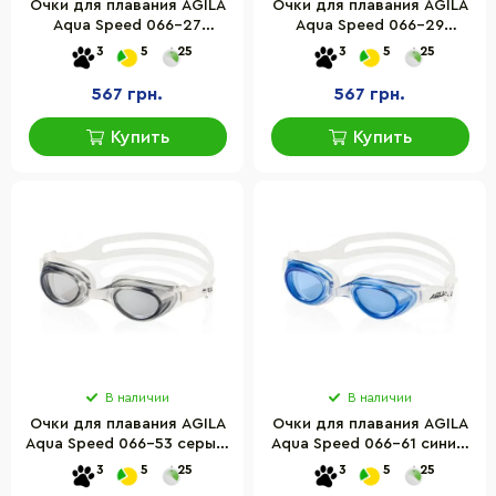
Очки для плавания AGILA
Очки для плавания AGILA
Aqua Speed 066-27
Aqua Speed 066-29
розовый, OSFM
голубой, прозрачный,
3
5
25
3
5
25
OSFM
567 грн.
567 грн.
Купить
Купить
В наличии
В наличии
Очки для плавания AGILA
Очки для плавания AGILA
Aqua Speed 066-53 серый,
Aqua Speed 066-61 синий,
прозрачный, OSFM
прозрачный, OSFM
3
5
25
3
5
25