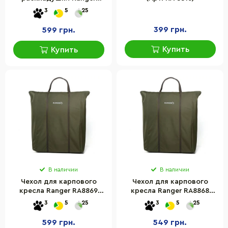
RA8871
3
5
25
399 грн.
599 грн.
Купить
Купить
В наличии
В наличии
Чехол для карпового
Чехол для карпового
кресла Ranger RA8869
кресла Ranger RA8868
размер L
размер M
3
5
25
3
5
25
599 грн.
549 грн.