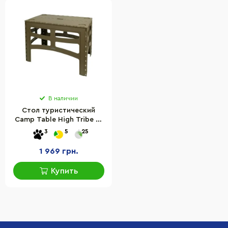
В наличии
Стол туристический
Camp Table High Tribe T-
EF-0004-olive, до 70 кг
3
5
25
1 969 грн.
Купить