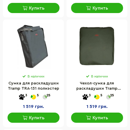
Купить
Купить
В наличии
В наличии
Сумка для раскладушки
Чехол-сумка для
Tramp TRA-131 полиэстер
раскладушки Tramp
UTRA-131, 83 x 94 x 25 см
3
5
25
3
5
25
1 519 грн.
1 519 грн.
Купить
Купить