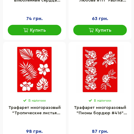
"Влюбленные сердца
"Любовь #111" Fabrika
#110" Fabrika Decoru FDTR
Decoru FDTR 111, 15x20 см
110, 15x20 см
74 грн.
63 грн.
Купить
Купить
В наличии
В наличии
Трафарет многоразовый
Трафарет многоразовый
"Тропические листья
"Пионы бордюр #416"
#444" Fabrika Decoru
Fabrika Decoru FDTR 416,
FDTR 444, 15x20 см
15x20 см
98 грн.
87 грн.