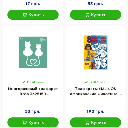
17 грн.
53 грн.
Купить
Купить
В наличии
В наличии
Многоразовый трафарет
Трафареты MALINOS
Rosa 3625150
африканские животные 8
самоклеящийся, №50,
шт (набор E) MA-301001
9х10 см, серия "Love"
53 грн.
190 грн.
Купить
Купить