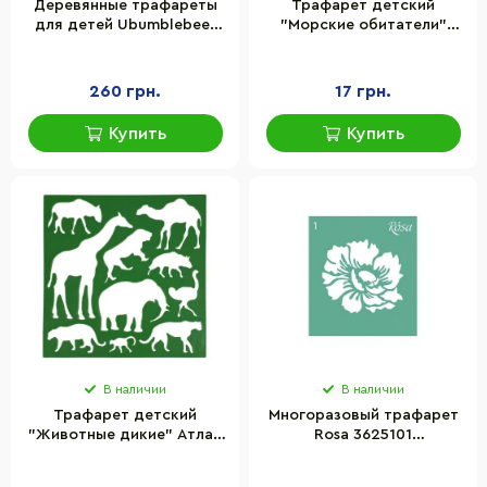
Деревянные трафареты
Трафарет детский
для детей Ubumblebees
"Морские обитатели"
(ПСФ095) PSF095 большие
Атлас AS-0255, К-9067м
6 шт
260 грн.
17 грн.
Купить
Купить
В наличии
В наличии
Трафарет детский
Многоразовый трафарет
"Животные дикие" Атлас
Rosa 3625101
AS-0256, К-9068м
самоклеющийся, №01,
9х10 см, серия "Цветы"