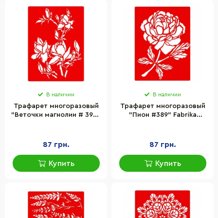
В наличии
В наличии
Трафарет многоразовый
Трафарет многоразовый
"Веточки магнолии # 392"
"Пион #389" Fabrika
Fabrika Decoru FDTR 392,
Decoru FDTR 389, 15x20 см
15x20 см
87 грн.
87 грн.
Купить
Купить