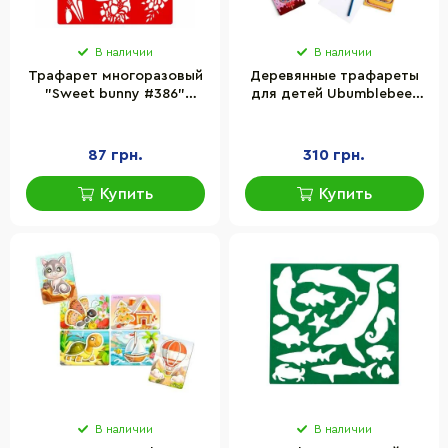
В наличии
В наличии
Трафарет многоразовый
Деревянные трафареты
"Sweet bunny #386"
для детей Ubumblebees
Fabrika Decoru FDTR 386,
(ПСФ094) PSF094
15x20 см
маленькие 12 шт
87 грн.
310 грн.
Купить
Купить
В наличии
В наличии