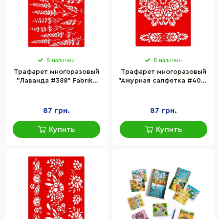
В наличии
В наличии
Трафарет многоразовый
Трафарет многоразовый
"Лаванда #388" Fabrika
"Ажурная салфетка #400"
Decoru FDTR 388, 15x20 см
Fabrika Decoru FDTR 400,
15x20 см
87 грн.
87 грн.
Купить
Купить