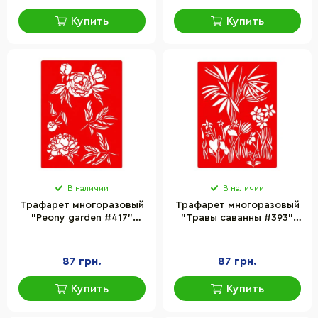
Купить
Купить
В наличии
В наличии
Трафарет многоразовый
Трафарет многоразовый
"Peony garden #417"
"Травы саванны #393"
Fabrika Decoru FDTR 417,
Fabrika Decoru FDTR 393,
15x20 см
15x20 см
87 грн.
87 грн.
Купить
Купить