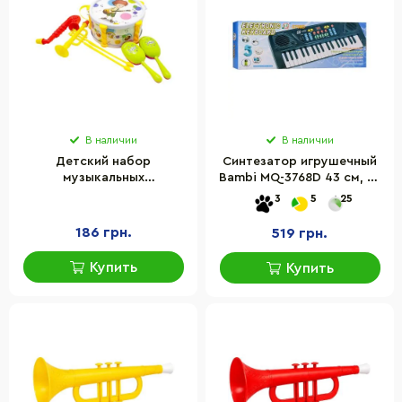
В наличии
В наличии
Детский набор
Синтезатор игрушечный
музыкальных
Bambi MQ-3768D 43 см, 37
инструментов Bambi 333-
клавиш, от USB,
3
5
25
3 маракасы, барабан
микрофон
186 грн.
519 грн.
Купить
Купить