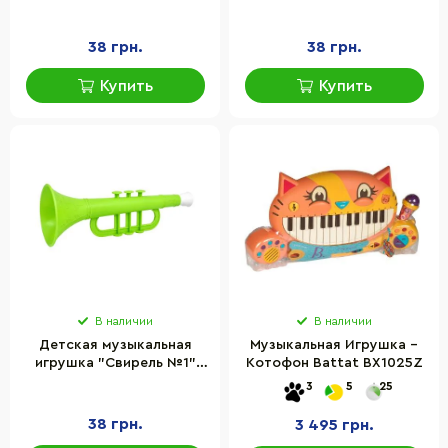
Bamsic 318BMS(Yellow)
Bamsic 318BMS(Red)
размер 22х6 см
размер 22х6 см
38 грн.
38 грн.
Купить
Купить
В наличии
В наличии
Детская музыкальная
Музыкальная Игрушка –
игрушка "Свирель №1"
Котофон Battat BX1025Z
Bamsic 318BMS(Green)
3
5
25
размер 22х6 см
38 грн.
3 495 грн.