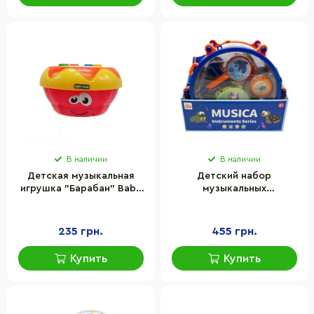
В наличии
В наличии
Детская музыкальная
Детский набор
игрушка "Барабан" Baby
музыкальных
Team 8643(Red) световые
инструментов Bambi
и звуковые эффекты
SF8122ABC, барабан,
дудка, маракас
235 грн.
455 грн.
Купить
Купить