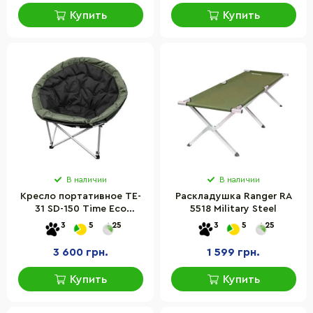
Купить
Купить
В наличии
В наличии
Кресло портативное TE-
Раскладушка Ranger RA
31 SD-150 Time Eco
5518 Military Steel
4820211100643
3
5
25
3
5
25
3 600 грн.
1 599 грн.
Купить
Купить