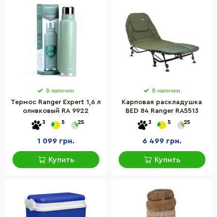
В наличии
В наличии
Термос Ranger Expert 1,6 л
Карповая раскладушка
оливковый RA 9922
BED 84 Ranger RA5513
3
5
25
3
5
25
1 099 грн.
6 499 грн.
Купить
Купить