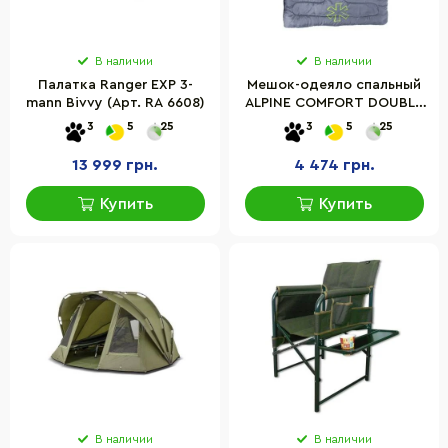
В наличии
В наличии
Палатка Ranger EXP 3-
Мешок-одеяло спальный
mann Bivvy (Арт. RA 6608)
ALPINE COMFORT DOUBLE
250 Norfin NFL-30240, 220
3
5
25
3
5
25
х 150 см
13 999 грн.
4 474 грн.
Купить
Купить
В наличии
В наличии