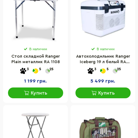
В наличии
В наличии
Стол складной Ranger
Автохолодильник Ranger
Plain металлик RA 1108
Iceberg 19 л белый RA
8848
3
5
25
3
5
25
1 199 грн.
5 499 грн.
Купить
Купить