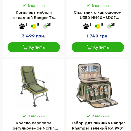
В наличии
В наличии
Комплект мебели
Спальник с капюшоном
складной Ranger TA
U350 NH20MSD07
21407+FS21124 металлик
Naturehike 6927595767221-
3
5
25
3
5
25
RA 1102
L, (1°C), левый,
коричневый
3 499 грн.
1 740 грн.
Купить
Купить
В наличии
В наличии
Кресло карповое
Набор для пикника Ranger
регулируемое Norfin
Rhamper зеленый RA 9901