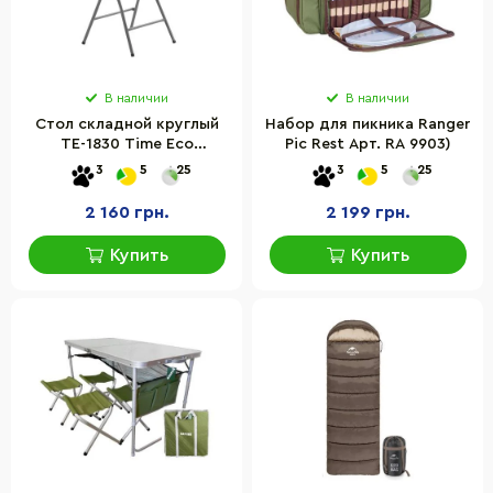
В наличии
В наличии
Стол складной круглый
Набор для пикника Ranger
ТЕ-1830 Time Eco
Pic Rest Арт. RA 9903)
4820211100711 белый
3
5
25
3
5
25
2 160 грн.
2 199 грн.
Купить
Купить