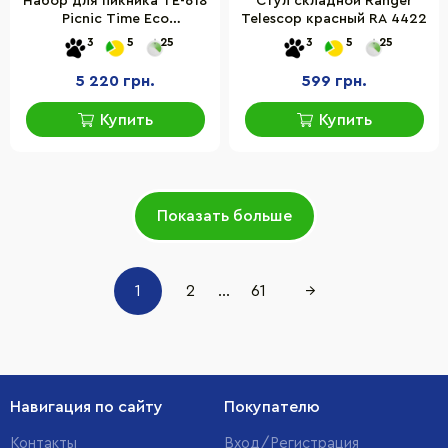
Набор для пикника TE-618
Стул складной Ranger
Picnic Time Eco
Telescop красный RA 4422
6215028112329_2, синий
3
5
25
3
5
25
5 220 грн.
599 грн.
Купить
Купить
Показать больше
1
2
...
61
→
Навигация по сайту
Покупателю
Контакты
Вход/Регистрация