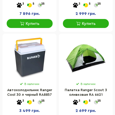
LINCOLN NF-20606
3
5
25
3
5
25
7 896 грн.
2 999 грн.
Купить
Купить
В наличии
В наличии
Автохолодильник Ranger
Палатка Ranger Scout 3
Cool 30 л черный RA8857
оливковая RA 6621
3
5
25
3
5
25
3 499 грн.
2 699 грн.