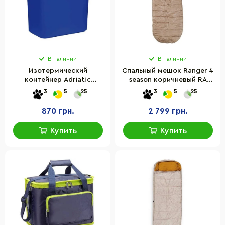
В наличии
В наличии
Изотермический
Спальный мешок Ranger 4
контейнер Adriatic
season коричневый RA
8002936802002, 10 л,
5515
3
5
25
3
5
25
синий
870 грн.
2 799 грн.
Купить
Купить