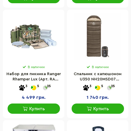
В наличии
В наличии
Набор для пикника Ranger
Спальник с капюшоном
Rhamper Lux (Арт. RA
U350 NH20MSD07
9902)
Naturehike 6927595767221-
3
5
25
3
5
25
R, (1°C), правый,
коричневый
4 499 грн.
1 740 грн.
Купить
Купить