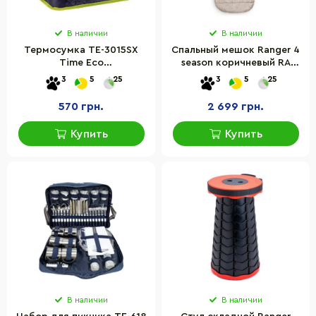
В наличии
В наличии
Термосумка TE-3015SX
Спальный мешок Ranger 4
Time Eco
season коричневый RA
8033116822534GREEN, 15 л
5515B
3
5
25
3
5
25
570 грн.
2 699 грн.
Купить
Купить
В наличии
В наличии