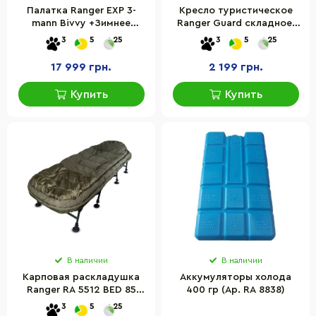
Палатка Ranger EXP 3-
Кресло туристическое
mann Bivvy +Зимнее
Ranger Guard складное,
покрытие (Арт.RA 6611)
до 130 кг
3
5
25
3
5
25
17 999 грн.
2 199 грн.
Купить
Купить
В наличии
В наличии
Карповая раскладушка
Аккумуляторы холода
Ranger RA 5512 BED 85
400 гр (Ар. RA 8838)
Kingsize Sleep
3
5
25