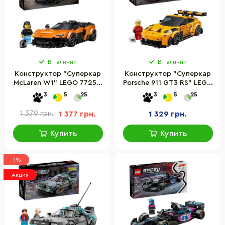
В наличии
В наличии
Конструктор "Суперкар
Конструктор "Суперкар
McLaren W1" LEGO 77257,
Porsche 911 GT3 RS" LEGO
287 деталей
77239, 348 деталей
3
5
25
3
5
25
1 379 грн.
1 377 грн.
1 329 грн.
Купить
Купить
-1%
Акция