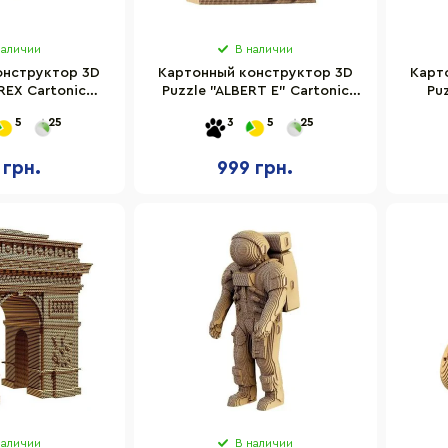
наличии
В наличии
онструктор 3D
Картонный конструктор 3D
Карт
REX Cartonic
Puzzle "ALBERT E" Cartonic
Pu
TREX
CARTMALB
5
25
3
5
25
 грн.
999 грн.
наличии
В наличии