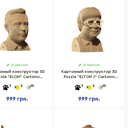
В наличии
В наличии
онный конструктор 3D
Картонный конструктор 3D
zzle "ELON" Cartonic
Puzzle "ELTON J" Cartonic
CARTMELN
CARTMELJ
3
5
25
3
5
25
999 грн.
999 грн.