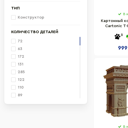
ТИП
В 
Конструктор
Картонный к
Cartonic T-
CAR
КОЛИЧЕСТВО ДЕТАЛЕЙ
3
72
999
63
172
131
285
122
110
89
158
74
70
84
В 