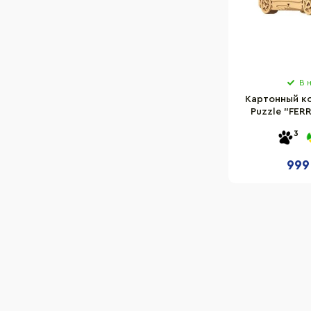
В 
Картонный к
Puzzle "FERR
CAR
3
999