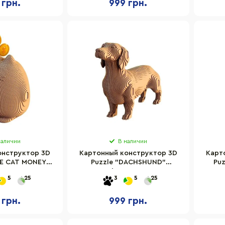
 грн.
999 грн.
наличии
В наличии
онструктор 3D
Картонный конструктор 3D
Карт
TE CAT MONEY
Puzzle "DACHSHUND"
Puz
ic CARTCUTE 98
Cartonic CARTDACH 72
5
25
3
5
25
алей
детали
 грн.
999 грн.