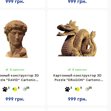
999 грн.
999 грн.
В наличии
В наличии
онный конструктор 3D
Картонный конструктор 3D
zle "DAVID" Cartonic
Puzzle "DRAGON" Cartonic
CARTDAV
CARTDRA
3
5
25
3
5
25
999 грн.
999 грн.