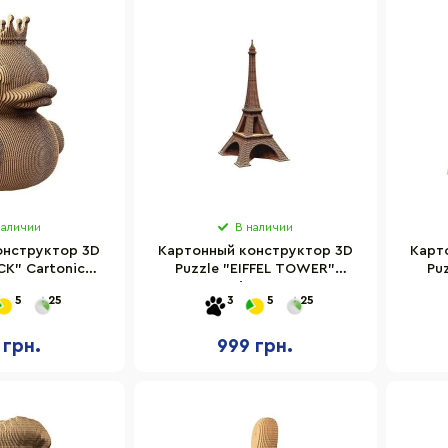
наличии
В наличии
онструктор 3D
Картонный конструктор 3D
Карт
CK" Cartonic
Puzzle "EIFFEL TOWER"
Pu
104 детали
Cartonic CARTEIFF
5
25
3
5
25
 грн.
999 грн.