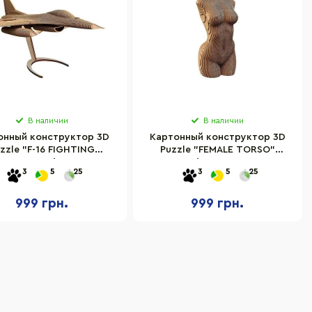
В наличии
В наличии
онный конструктор 3D
Картонный конструктор 3D
zzle "F-16 FIGHTING
Puzzle "FEMALE TORSO"
ON" Cartonic CARTF16,
Cartonic CARTTORSW
3
5
25
3
5
25
301 деталь
999 грн.
999 грн.