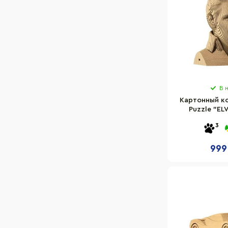
В 
Картонный к
Puzzle "ELV
CAR
3
999