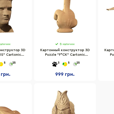
наличии
В наличии
онструктор 3D
Картонный конструктор 3D
Карт
IS" Cartonic
Puzzle "F*CK" Cartonic
Pu
TMELV
CARTFUC
FALC
5
25
3
5
25
 грн.
999 грн.