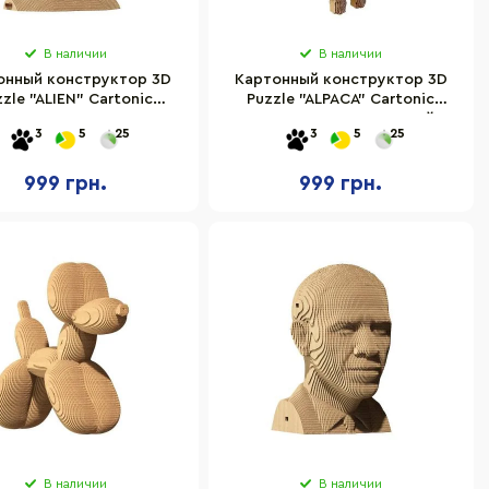
В наличии
В наличии
онный конструктор 3D
Картонный конструктор 3D
zzle "ALIEN" Cartonic
Puzzle "ALPACA" Cartonic
CARTMALN
CARTALPACA 60 деталей
3
5
25
3
5
25
999 грн.
999 грн.
В наличии
В наличии