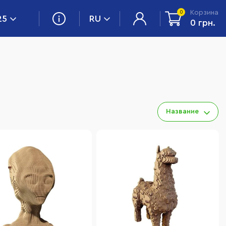
Корзина
0
25
RU
0 грн.
Название