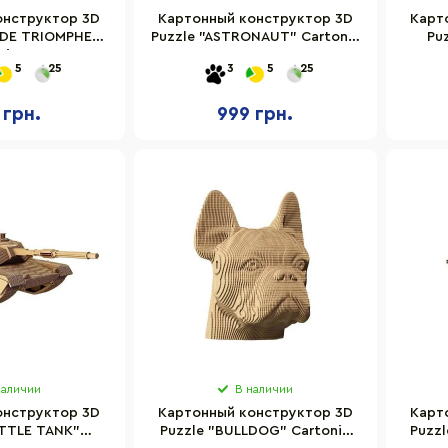
онструктор 3D
Картонный конструктор 3D
Карт
 DE TRIOMPHE
Puzzle "ASTRONAUT" Cartonic
Pu
onic CARTARCP
CARTASTRON 163 детали
5
25
3
5
25
 грн.
999 грн.
наличии
В наличии
онструктор 3D
Картонный конструктор 3D
Карт
ATTLE TANK"
Puzzle "BULLDOG" Cartonic
Puzzl