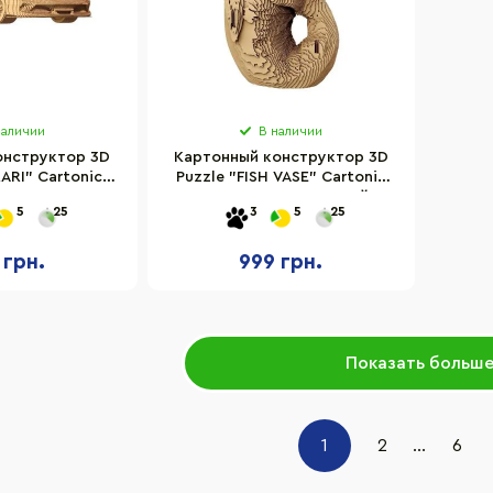
наличии
В наличии
онструктор 3D
Картонный конструктор 3D
ARI" Cartonic
Puzzle "FISH VASE" Cartonic
TFER
CARTVASEF 57 деталей
5
25
3
5
25
 грн.
999 грн.
Показать больш
1
2
...
6