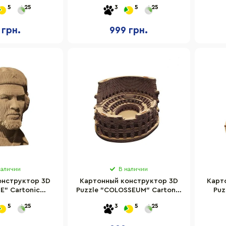
CARTTANK 83
CARTMBDG
CA
5
25
3
5
25
тали
 грн.
999 грн.
наличии
В наличии
онструктор 3D
Картонный конструктор 3D
Карт
E" Cartonic
Puzzle "COLOSSEUM" Cartonic
Puz
TMCHE
CARTCOLO
5
25
3
5
25