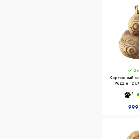
254
180
161
164
61
86
232
227
В 
367
Картонный к
226
Puzzle "DU
CARTDUCK 
187
3
210
999
200
52
55