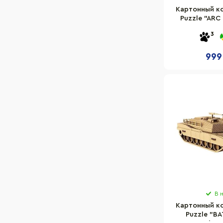
Картонный к
94
Puzzle "ARC
126
PARIS" Cart
3
224
116
999
118
133
75
128
115
62
98
127
160
168
В 
140
Картонный к
104
Puzzle "B