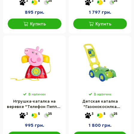
3
5
25
3
5
25
веревочке
озвучка
895 грн.
1 797 грн.
Купить
Купить
В наличии
В наличии
Игрушка-каталка на
Детская каталка
веревке "Телефон Пеппы"
"Газонокосилка
Peppa Pig 1684687
Черепашка" Melissa&Doug
3
5
25
3
5
25
звуковые эффекты
MD16744
995 грн.
1 800 грн.