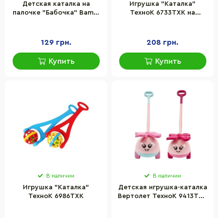
Детская каталка на
Игрушка "Каталка"
палочке "Бабочка" Bambi
ТехноК 6733TXK на
305 погремушка, машет
палочке, с погремушкой
крыльями
129 грн.
208 грн.
Купить
Купить
В наличии
В наличии
Игрушка "Каталка"
Детская игрушка-каталка
ТехноК 6986TXK
Вертолет ТехноК 9413TXK
в сетке