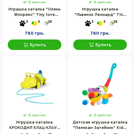
В наличии
В наличии
Играшка каталка "Олень
Игрушка каталка
Флоренс" Tiny love
"Львенок Леонард" Tiny
1117100458
love 1115900458
3
5
25
3
5
25
780 грн.
780 грн.
Купить
Купить
В наличии
В наличии
Игрушка-каталка
Детская игрушка-каталка
КРОКОДИЛ КЛАЦ-КЛАУС
"Пеликан-Затейник" Kiddi
Battat BX1674Z на
Smart 064642 украинская