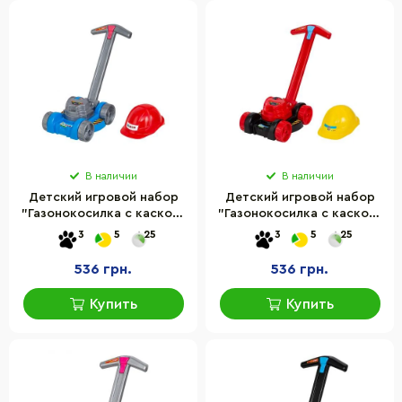
В наличии
В наличии
Детский игровой набор
Детский игровой набор
"Газонокосилка с каской"
"Газонокосилка с каской"
Bamsic 5502BMS(Blue-Red)
Bamsic 5502BMS(Black)
3
5
25
3
5
25
реалистичный звук
реалистичный звук
536 грн.
536 грн.
Купить
Купить