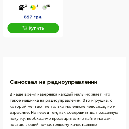
радиоуправлении Bambi
3
5
25
BC1041 подвижный кузов
827 грн.
Купить
Самосвал на радиоуправлении
В наше время наверняка каждый мальчик знает, что
такое
машинка на радиоуправлении
. Это игрушка, о
которой мечтают не только маленькие непоседы, но и
взрослые. Но перед тем, как совершить долгожданную
покупку, необходимо предварительно найти магазин,
поставляющий по-настоящему качественные