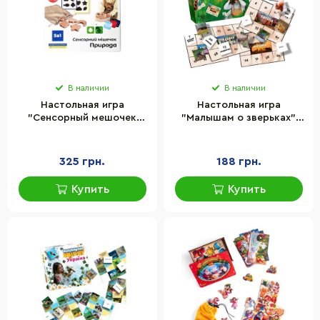
В наличии
В наличии
Настольная игра
Настольная игра
"Сенсорный мешочек
"Малышам о зверьках"
Природа" Igroteco
Мастер MKB0151
900590, 6 вариантов игры
лото+викторина
325 грн.
188 грн.
Купить
Купить