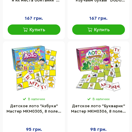
и их места обитания"
Изучаем буквы" DoDo
DoDo Toys 300196, 6
Toys 300197, 5 карточек,
карточек и 24 фишки
30 фишек
167 грн.
167 грн.
Купить
Купить
В наличии
В наличии
Детское лото "Азбука"
Детское лото "Букварик"
Мастер MKM0305, 8 полей,
Мастер MKM0306, 8 полей,
33 карточки лото, 28
33 карточки лото, 28
смайликов
смайликов
95 грн.
98 грн.