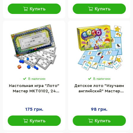
Купить
Купить
В наличии
В наличии
Настольная игра "Лото"
Детское лото "Изучаем
Мастер MKT0102, 24
английский" Мастер
карточки, мешочек,
MKM0327, 26 карточек, 8
бочонки
полей
175 грн.
98 грн.
Купить
Купить