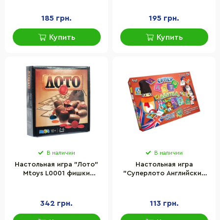
бочонки
MKB0110, 64
супервопроса об
185 грн.
195 грн.
автомобилях
Купить
Купить
В наличии
В наличии
Настольная игра "Лото"
Настольная игра
Mtoys L0001 фишки
"Суперлото Английский
пластиковые, 24
алфавит" Danko Toys CLA-
карточки
01UE 40 фишек с буквами
342 грн.
113 грн.