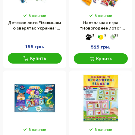
В наличии
В наличии
Детское лото "Малышам
Настольная игра
о зверятах Украина"
"Новогоднее лото"
Мастер MKB0154, 10
Ubumblebees (ПСД235)
3
5
25
игровых полей
PSD235, 48 фигурных
фишек
188 грн.
525 грн.
Купить
Купить
В наличии
В наличии