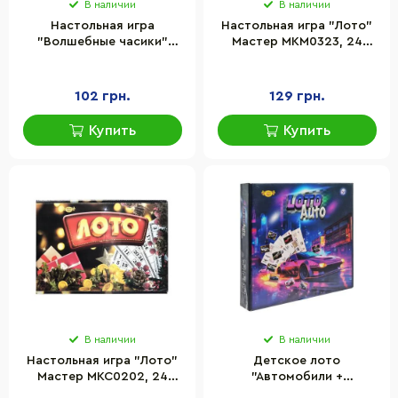
В наличии
В наличии
Настольная игра
Настольная игра "Лото"
"Волшебные часики"
Мастер MKM0323, 24
Энергия Плюс 85433, 4
карточки, мешочек,
игровых поля
бочонки
102 грн.
129 грн.
Купить
Купить
В наличии
В наличии
Настольная игра "Лото"
Детское лото
Мастер MKC0202, 24
"Автомобили +
карточки, мешочек,
Викторина" Мастер