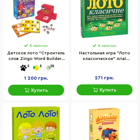
В наличии
В наличии
Детское лото "Строитель
Настольная игра "Лото
слов Zingo Word Builder"
классическое" Arial
ThinkFun 7706 с
910046, 24 карточки с
3
5
25
аппаратом для выдачи
числами
271 грн.
1 200 грн.
Купить
Купить