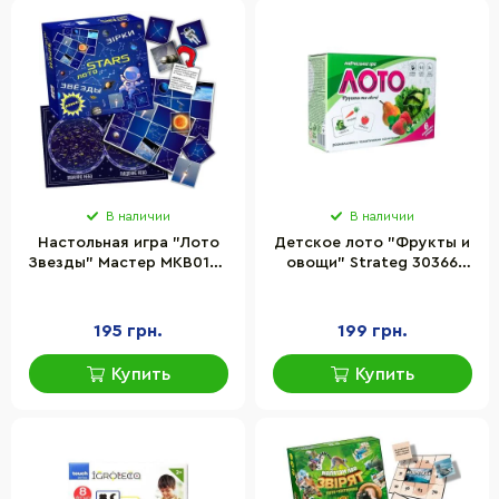
В наличии
В наличии
Настольная игра "Лото
Детское лото "Фрукты и
Звезды" Мастер MKB0143
овощи" Strateg 30366
с картой звездного неба
раскраска с
тематическими
рисунками
195 грн.
199 грн.
Купить
Купить