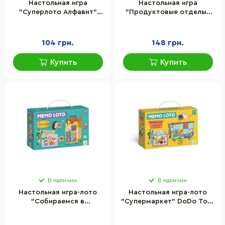
Настольная игра
Настольная игра
"Суперлото Алфавит"
"Продуктовые отделы"
Danko Toys СЛА-01U
Ранок 19109093
украинский язык
украинский язык
104 грн.
148 грн.
Купить
Купить
В наличии
В наличии
Настольная игра-лото
Настольная игра-лото
"Собираемся в
"Супермаркет" DoDo Toys
путешествие" DoDo Toys
301228, 32 фишки
301227, 32 фишки