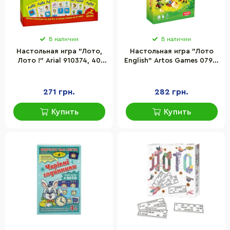
В наличии
В наличии
Настольная игра "Лото,
Настольная игра "Лото
Лото !" Arial 910374, 40
English" Artos Games 0796,
карточек с изображением
36 карточек с
животных
иллюстрациями
271 грн.
282 грн.
Купить
Купить