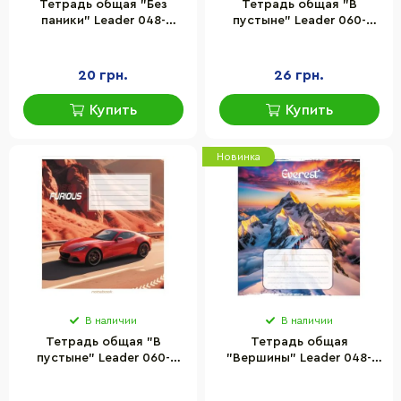
Тетрадь общая "Без
Тетрадь общая "В
паники" Leader 048-
пустыне" Leader 060-
590173K-5 в клеточку, 48
590423K-2 в клеточку, 60
листов
листов
20 грн.
26 грн.
Купить
Купить
Новинка
В наличии
В наличии
Тетрадь общая "В
Тетрадь общая
пустыне" Leader 060-
"Вершины" Leader 048-
590423K-5 в клеточку, 60
590592K-1 в клетку, 48
листов
листов