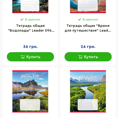
В наличии
В наличии
Тетрадь общая
Тетрадь общая "Время
"Водопады" Leader 096-
для путешествия" Leader
590454L-4 в линию, 96
060-590430L-1 в линию, 60
листов
листов
36 грн.
26 грн.
Купить
Купить