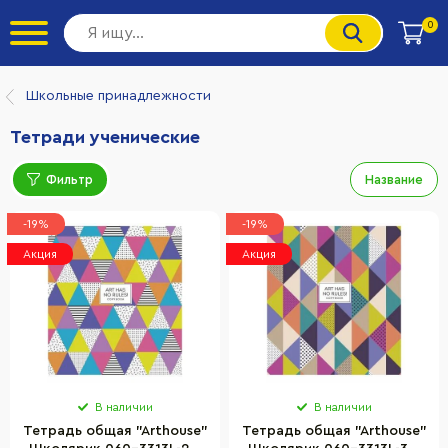
0
Школьные принадлежности
Тетради ученические
Фильтр
Название
-19%
-19%
Акция
Акция
В наличии
В наличии
Тетрадь общая "Arthouse"
Тетрадь общая "Arthouse"