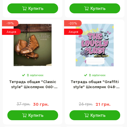
Купить
Купить
-19%
-20%
Акция
Акция
В наличии
В наличии
Тетрадь общая "Classic
Тетрадь общая "Graffiti
style" Школярик 060-
style" Школярик 048-
3405L-4 в линию, 60
3327L-4 в линию, 48
листов
листов
37 грн.
30 грн.
26 грн.
21 грн.
Купить
Купить