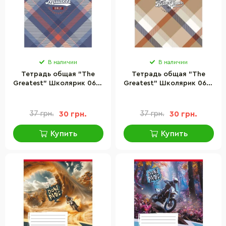
В наличии
В наличии
Тетрадь общая "The
Тетрадь общая "The
Greatest" Школярик 060-
Greatest" Школярик 060-
3301L-4 в линию, 60
3301L-5 в линию, 60
листов
листов
37 грн.
30 грн.
37 грн.
30 грн.
Купить
Купить