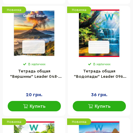
Новинка
Новинка
В наличии
В наличии
Тетрадь общая
Тетрадь общая
"Вершины" Leader 048-
"Водопады" Leader 096-
590592K-4 в клетку, 48
590454L-1 в линию, 96
листов
листов
20 грн.
36 грн.
Купить
Купить
Новинка
Новинка