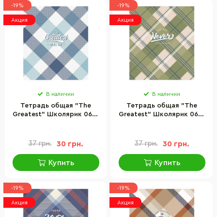
-19%
-19%
Акция
Акция
В наличии
В наличии
Тетрадь общая "The
Тетрадь общая "The
Greatest" Школярик 060-
Greatest" Школярик 060-
3301L-1 в линию, 60 листов
3301L-3 в линию, 60
листов
37 грн.
30 грн.
37 грн.
30 грн.
Купить
Купить
-19%
-19%
Акция
Акция