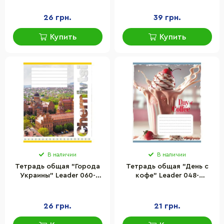
листов
листов (959063)
26 грн.
39 грн.
Купить
Купить
В наличии
В наличии
Тетрадь общая "Города
Тетрадь общая "День с
Украины" Leader 060-
кофе" Leader 048-
610031K-1 в клеточку, 60
600193L-1 в линию, 48
листов
листов
26 грн.
21 грн.