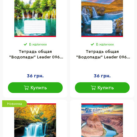
В наличии
В наличии
Тетрадь общая
Тетрадь общая
"Водопады" Leader 096-
"Водопады" Leader 096-
590454L-2 в линию, 96
590454L-3 в линию, 96
листов
листов
36 грн.
36 грн.
Купить
Купить
Новинка