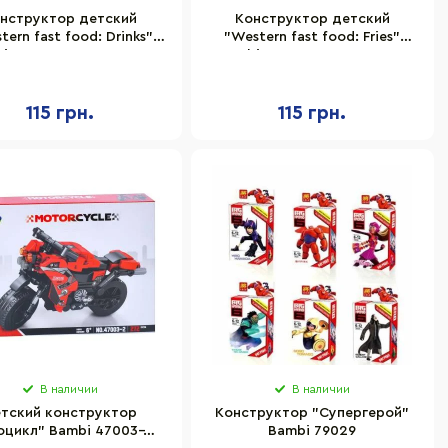
нструктор детский
Конструктор детский
tern fast food: Drinks"
"Western fast food: Fries"
i 1024A-5, пластик, 73
Bambi 1024A-6, пластик, 78
детали
деталей
115 грн.
115 грн.
В наличии
В наличии
тский конструктор
Конструктор "Супергерой"
оцикл" Bambi 47003-2,
Bambi 79029