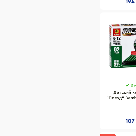
194
В 
Детский к
"Поезд" Bamb
дет
107