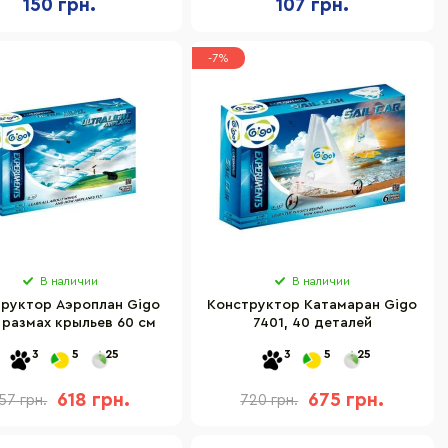
150 грн.
107 грн.
-7%
В наличии
В наличии
руктор Аэроплан Gigo
Конструктор Катамаран Gigo
 размах крыльев 60 см
7401, 40 деталей
3
5
25
3
5
25
618 грн.
675 грн.
57 грн.
720 грн.