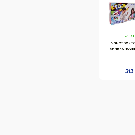
В 
Конструкто
силиконовы
Bambi 326P
313