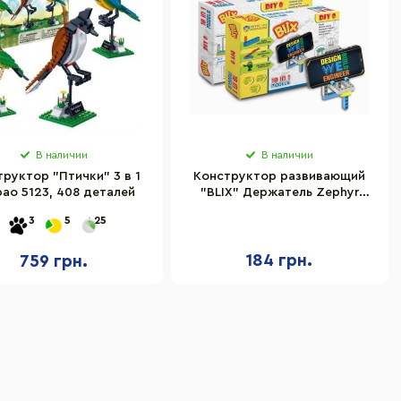
В наличии
В наличии
руктор "Птички" 3 в 1
Конструктор развивающий
ao 5123, 408 деталей
"BLIX" Держатель Zephyr
60315Z, 25 элементов
3
5
25
184 грн.
759 грн.