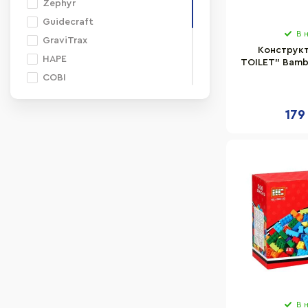
Zephyr
Guidecraft
В 
GraviTrax
Конструкт
HAPE
TOILET" Bambi
дет
COBI
Battat Lite
179
COGO
Dede
MAX
Microlab Toys
В 