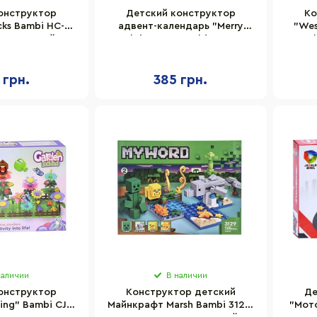
онструктор
Детский конструктор
Ко
cks Bambi HC-
адвент-календарь "Merry
"Wes
500 деталей
Christmas" Bambi 1010B
Bamb
 грн.
385 грн.
наличии
В наличии
онструктор
Конструктор детский
Де
ing" Bambi CJ-
Майнкрафт Marsh Bambi 3129-
"Мот