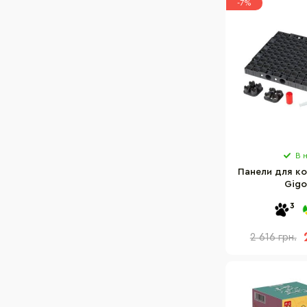
-7%
В 
Панели для к
Gigo
3
2 616 грн.