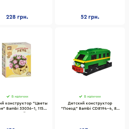
272 элемента
228 грн.
52 грн.
В наличии
В наличии
ий конструктор "Цветы
Детский конструктор
зе" Bambi 33036-1, 115
"Поезд" Bambi CD8194-4, 84
деталей
детали