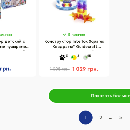
наличии
В наличии
р детский с
Конструктор Interlox Squares
ми пузырями
"Квадраты" Guidecraft
I 20 деталей
G16835, 96 деталей
3
5
25
 грн.
1 029 грн.
1 098 грн.
Показать больш
1
2
...
5