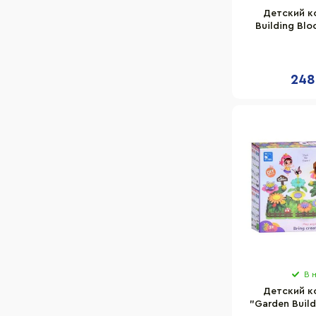
Детский к
Building Blo
196C-02, 
248
В 
Детский к
"Garden Build