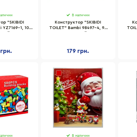
наличии
В наличии
ор "SKIBIDI
Конструктор "SKIBIDI
Ко
 YZ7169-1, 106
TOILET" Bambi 98497-4, 99
TOIL
алей
деталей
 грн.
179 грн.
наличии
В наличии