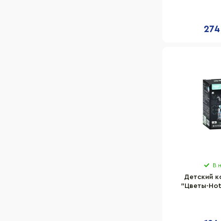
2027A са
насекомые,
274
В 
Детский к
"Цветы-Hot
W92