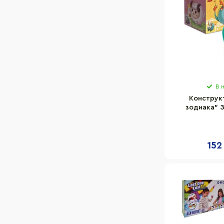
В 
Конструк
зодиака" 
ET802-6, 
152