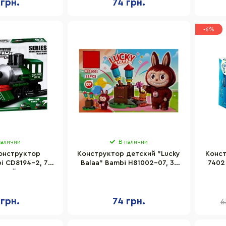
 грн.
74 грн.
-6%
наличии
В наличии
онструктор
Конструктор детский "Lucky
Конст
i CD8194-2, 79
Balaa" Bambi H81002-07, 31
7402
алей
деталь
 грн.
74 грн.
6