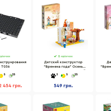
наличии
В наличии
онструирования
Детский конструктор
Де
 T036
"Времена года" Осень
"Врем
BanBao 6629, 178 деталей
5
25
3
5
25
2 454 грн.
549 грн.