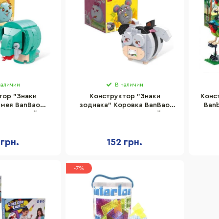
наличии
В наличии
тор "Знаки
Конструктор "Знаки
Конст
Змея BanBao
зодиака" Коровка BanBao
Banb
80 деталей
ET802-2, 80 деталей
 грн.
152 грн.
-7%