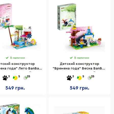
В наличии
В наличии
тский конструктор
Детский конструктор
ена года" Лето BanBao
"Времена года" Весна BanBao
6628, 210 деталей
6627, 212 деталей
3
5
25
3
5
25
549 грн.
549 грн.