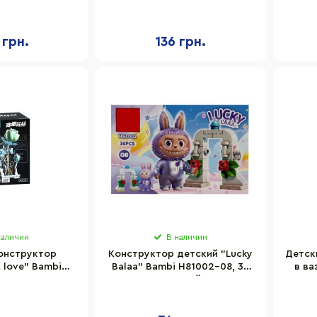
д, цветы,
2 пластик, 106 деталей
 124 детали
 грн.
136 грн.
наличии
В наличии
онструктор
Конструктор детский "Lucky
Детск
 love" Bambi
Balaa" Bambi H81002-08, 36
в ва
00-3
деталей