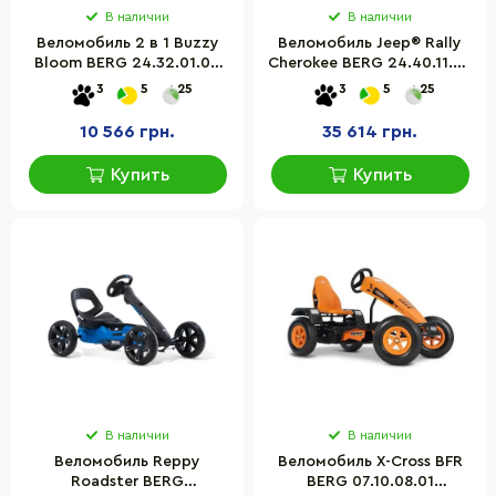
В наличии
В наличии
Веломобиль 2 в 1 Buzzy
Веломобиль Jeep® Rally
Bloom BERG 24.32.01.00
Cherokee BERG 24.40.11.00
до 30 кг
до 60 кг
3
5
25
3
5
25
10 566 грн.
35 614 грн.
Купить
Купить
В наличии
В наличии
Веломобиль Reppy
Веломобиль X-Cross BFR
Roadster BERG
BERG 07.10.08.01