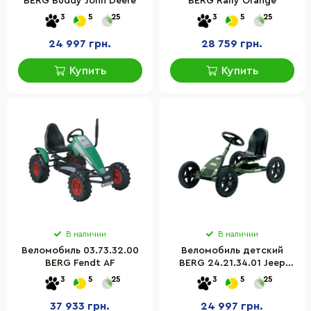
BERG Buddy John Deere
BERG Rally Orange
3
5
25
3
5
25
24 997 грн.
28 759 грн.
Купить
Купить
В наличии
В наличии
Веломобиль 03.73.32.00
Веломобиль детский
BERG Fendt AF
BERG 24.21.34.01 Jeep
Junior до 70 кг, металл
3
5
25
3
5
25
37 933 грн.
24 997 грн.