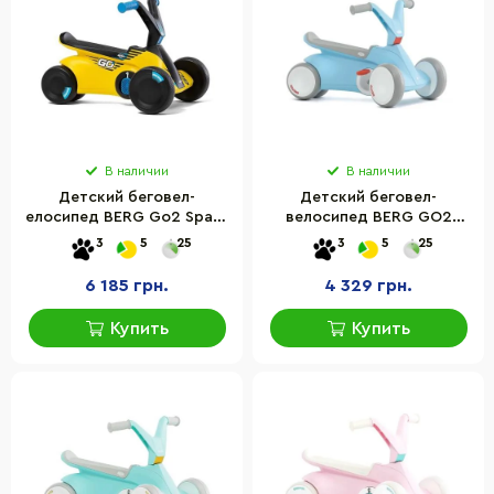
В наличии
В наличии
Детский беговел-
Детский беговел-
елосипед BERG Go2 SparX
велосипед BERG GO2
24.50.04.00 Yellow
24.50.00.00 голубой
3
5
25
3
5
25
6 185 грн.
4 329 грн.
Купить
Купить