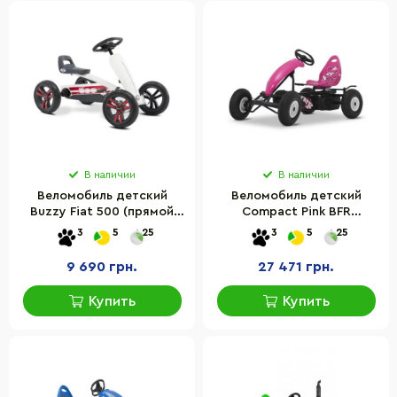
В наличии
В наличии
Веломобиль детский
Веломобиль детский
Buzzy Fiat 500 (прямой
Compact Pink BFR
привод)
(07.51.00.01, 07.60.01.01)
3
5
25
3
5
25
9 690 грн.
27 471 грн.
Купить
Купить