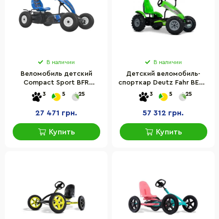
В наличии
В наличии
Веломобиль детский
Детский веломобиль-
Compact Sport BFR
спорткар Deutz Fahr BERG
(07.51.00.01, 07.60.00.01)
07.11.05 до 100 кг, металл
3
5
25
3
5
25
27 471 грн.
57 312 грн.
Купить
Купить