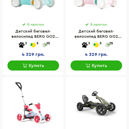
В наличии
В наличии
Детский беговел-
Детский беговел-
велосипед BERG GO2
велосипед BERG GO2
24.50.02.00 мятный
24.50.01.00 розовый
3
5
25
3
5
25
4 329 грн.
4 329 грн.
Купить
Купить