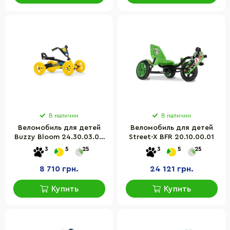
В наличии
В наличии
Веломобиль для детей
Веломобиль для детей
Buzzy Bloom 24.30.03.00
Street-X BFR 20.10.00.01
(прямой привод)
3
5
25
3
5
25
8 710 грн.
24 121 грн.
Купить
Купить