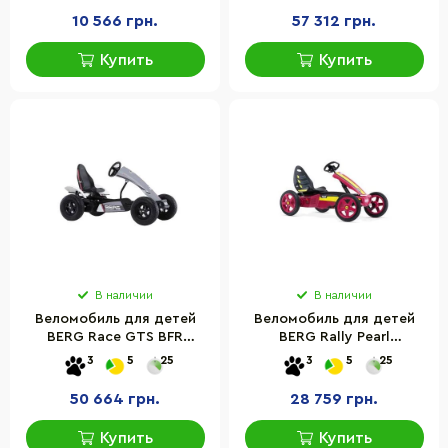
10 566 грн.
57 312 грн.
Купить
Купить
В наличии
В наличии
Веломобиль для детей
Веломобиль для детей
BERG Race GTS BFR
BERG Rally Pearl
(07.50.00.01+07.55.27.00)
24.40.40.00
3
5
25
3
5
25
50 664 грн.
28 759 грн.
Купить
Купить