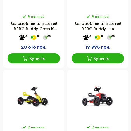
В наличии
В наличии
Веломобиль для детей
Веломобиль для детей
BERG Buddy Cross K
BERG Buddy Lua
24.20.65.00
24.20.64.00
3
5
25
3
5
25
20 616 грн.
19 998 грн.
Купить
Купить
В наличии
В наличии