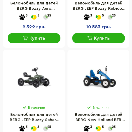
Веломобиль для детей
Веломобиль для детей
BERG Buzzy Aero
BERG JEEP Buzzy Rubicon
24.30.21.00
24.30.13.00
3
5
25
3
5
25
9 329 грн.
10 583 грн.
Купить
Купить
В наличии
В наличии
Веломобиль для детей
Веломобиль для детей
BERG JEEP Buzzy Sahara
BERG New Holland BFR
24.30.12.00
07.11.03.00
3
5
25
3
5
25